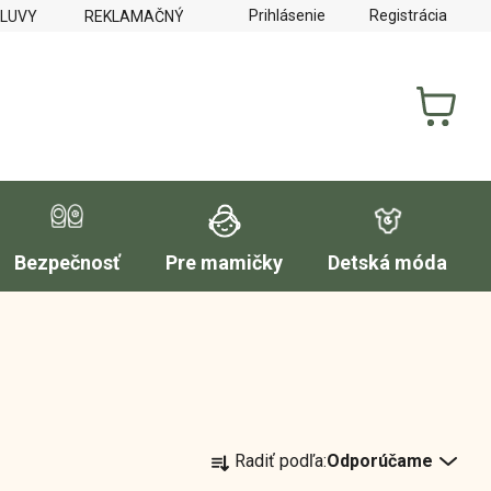
Prihlásenie
Registrácia
MLUVY
REKLAMAČNÝ PORIADOK
FORMULÁR NA VYTKNUTI
NÁKUP
KOŠÍK
Bezpečnosť
Pre mamičky
Detská móda
R
Radiť podľa:
Odporúčame
a