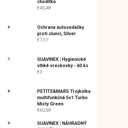
chodítko
€45,48
Ochrana autosedačky
proti slunci, Silver
€7,57
SUAVINEX | Hygienické
vlhké vreckovky - 60 ks
€3
PETITE&MARS Trojkolka
multifunkčná 5v1 Turbo
Misty Green
€60,68
SUAVINEX | NÁHRADNÝ