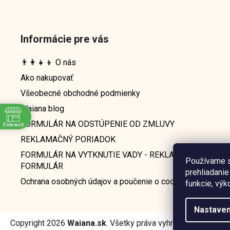
Informácie pre vás
👨‍👩‍👧‍👦 O nás
Ako nakupovať
Všeobecné obchodné podmienky
Waiana blog
FORMULÁR NA ODSTÚPENIE OD ZMLUVY
Zobraziť
e
REKLAMAČNÝ PORIADOK
FORMULÁR NA VYTKNUTIE VADY - REKLAMAČNÝ
Používame s
FORMULÁR
prehliadanie
Ochrana osobných údajov a poučenie o cookies
funkcie, výk
Nastaven
Copyright 2026
Waiana.sk
. Všetky práva vyhradené.
Upraviť 