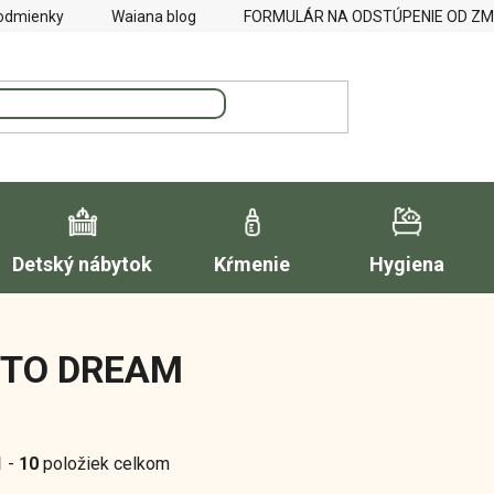
odmienky
Waiana blog
FORMULÁR NA ODSTÚPENIE OD Z
Detský nábytok
Kŕmenie
Hygiena
 TO DREAM
1
-
10
položiek celkom