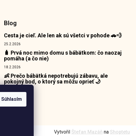
Blog
Cesta je cieľ. Ale len ak sú všetci v pohode 🚗💨
25.2.2026
🧳 Prvá noc mimo domu s bábätkom: čo naozaj
pomáha (a čo nie)
18.2.2026
👶 Prečo bábätká nepotrebujú zábavu, ale
pokojný bod, o ktorý sa môžu oprieť 🌙
10.2.2026
Súhlasím
Vytvořil
Štefan Mazáň
na
Shoptetu