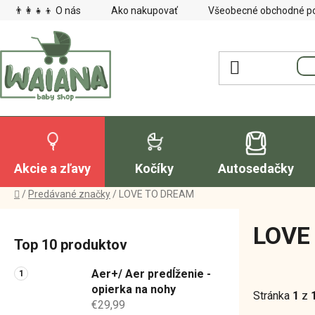
Prejsť
👨‍👩‍👧‍👦 O nás
Ako nakupovať
Všeobecné obchodné p
na
obsah
Akcie a zľavy
Kočíky
Autosedačky
Domov
/
Predávané značky
/
LOVE TO DREAM
B
LOVE
o
Top 10 produktov
č
n
Aer+/ Aer predĺženie -
ý
opierka na nohy
Stránka
1
z
€29,99
p