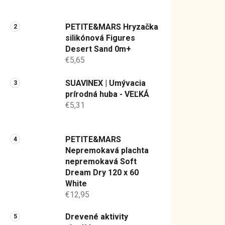
a
V
n
PETITE&MARS Hryzačka
ý
e
silikónová Figures
p
l
Desert Sand 0m+
i
€5,65
s
p
SUAVINEX | Umývacia
r
prírodná huba - VEĽKÁ
€5,31
o
d
u
PETITE&MARS
k
Nepremokavá plachta
t
nepremokavá Soft
o
Dream Dry 120 x 60
White
v
€12,95
Drevené aktivity