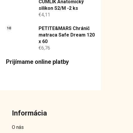
CUMLÍK Anatomický
silikon S2/M -2 ks
€4,11
PETITE&MARS Chránič
matraca Safe Dream 120
x 60
€6,76
Prijímame online platby
Z
á
Informácia
p
ä
O nás
t