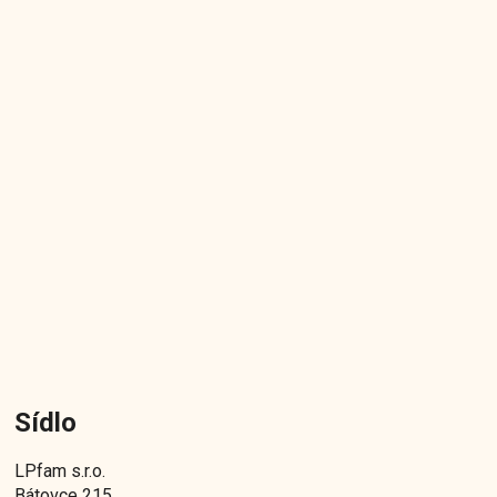
Sídlo
LPfam s.r.o.
Bátovce 215