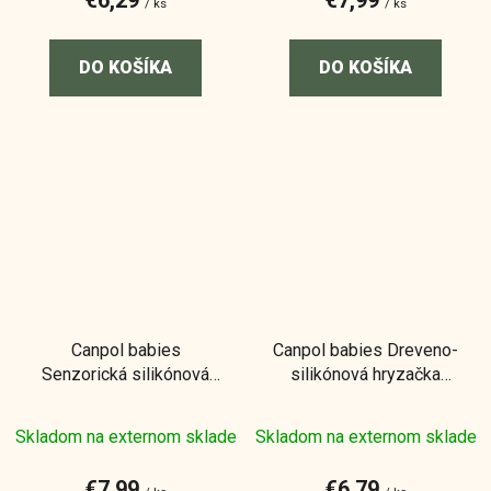
€6,29
€7,99
/ ks
/ ks
DO KOŠÍKA
DO KOŠÍKA
Canpol babies
Canpol babies Dreveno-
Senzorická silikónová
silikónová hryzačka
hryzačka Lopta
Medveď
Skladom na externom sklade
Skladom na externom sklade
€7,99
€6,79