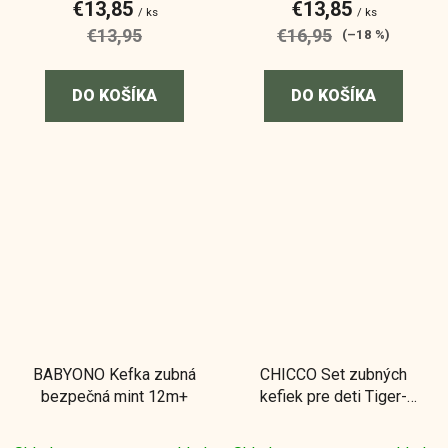
€13,85
€13,85
/ ks
/ ks
€13,95
€16,95
(–18 %)
DO KOŠÍKA
DO KOŠÍKA
BABYONO Kefka zubná
CHICCO Set zubných
bezpečná mint 12m+
kefiek pre deti Tiger-
Panda 3-6r, 2ks