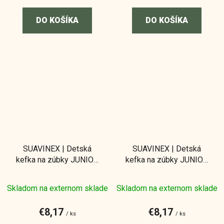
DO KOŠÍKA
DO KOŠÍKA
SUAVINEX | Detská
SUAVINEX | Detská
kefka na zúbky JUNIOR
kefka na zúbky JUNIOR
+6 rokov - modrá
+6 rokov - ružová
Skladom na externom sklade
Skladom na externom sklade
€8,17
€8,17
/ ks
/ ks