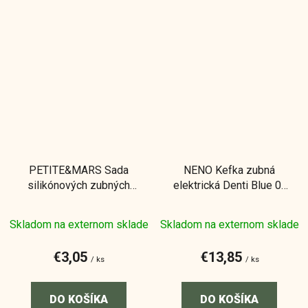
PETITE&MARS Sada
NENO Kefka zubná
silikónových zubných
elektrická Denti Blue 0-
kefiek na prst
3r
Rose&Sand 2 ks 6m+
Skladom na externom sklade
Skladom na externom sklade
€3,05
€13,85
/ ks
/ ks
DO KOŠÍKA
DO KOŠÍKA