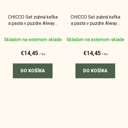
CHICCO Set zubná kefka
CHICCO Set zubná kefka
a pasta v puzdre Always
a pasta v puzdre Always
smiling - lilac, 6m+
smiling - light blue, 6m+
Skladom na externom sklade
Skladom na externom sklade
€14,45
€14,45
/ ks
/ ks
DO KOŠÍKA
DO KOŠÍKA