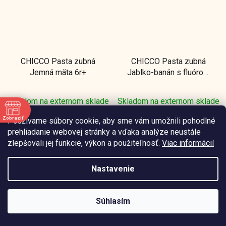
CHICCO Pasta zubná
CHICCO Pasta zubná
Jemná mäta 6r+
Jablko-banán s fluórom
50ml, 6-24m
Skladom na externom sklade
Skladom na externom sklade
Zobraziť
Používame súbory cookie, aby sme vám umožnili pohodlné
€4,05
€4,05
/ ks
/ ks
e
prehliadanie webovej stránky a vďaka analýze neustále
zlepšovali jej funkcie, výkon a použiteľnosť.
Viac informácií
DO KOŠÍKA
DO KOŠÍKA
Nastavenie
Súhlasím