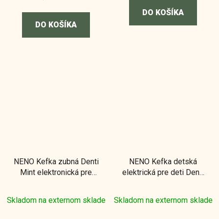
DO KOŠÍKA
DO KOŠÍKA
NENO Kefka zubná Denti
NENO Kefka detská
Mint elektronická pre
elektrická pre deti Denti
deti 3–36 m s LED
- ružová 3m+
svetlom a 4
Skladom na externom sklade
Skladom na externom sklade
nadstavcami, zelená