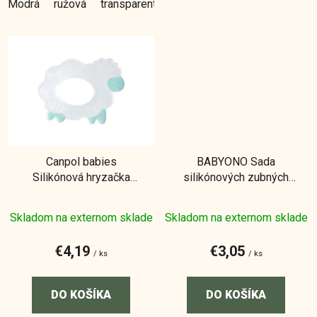
Modrá
ružová
transparentná
Canpol babies
BABYONO Sada
Silikónová hryzačka
silikónových zubných
Ovečka
kefiek na prst 2ks 0m+
Skladom na externom sklade
Skladom na externom sklade
€4,19
€3,05
/ ks
/ ks
DO KOŠÍKA
DO KOŠÍKA