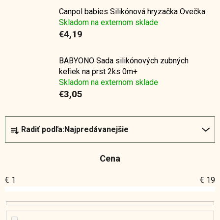
Canpol babies Silikónová hryzačka Ovečka
Skladom na externom sklade
€4,19
BABYONO Sada silikónových zubných
kefiek na prst 2ks 0m+
Skladom na externom sklade
€3,05
R
Radiť podľa:
Najpredávanejšie
a
d
Cena
e
n
€
1
€
19
i
e
p