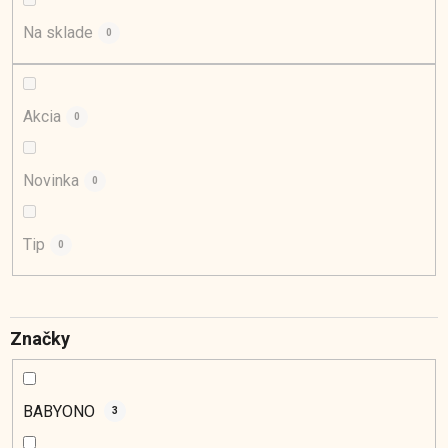
r
o
Na sklade
0
d
u
k
Akcia
0
t
o
Novinka
0
v
Tip
0
Značky
BABYONO
3