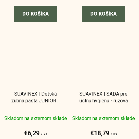
DO KOŠÍKA
DO KOŠÍKA
SUAVINEX | Detská
SUAVINEX | SADA pre
zubná pasta JUNIOR s
ústnu hygienu - ružová
jahodovou príchuťou - 75
ml
Skladom na externom sklade
Skladom na externom sklade
€6,29
€18,79
/ ks
/ ks