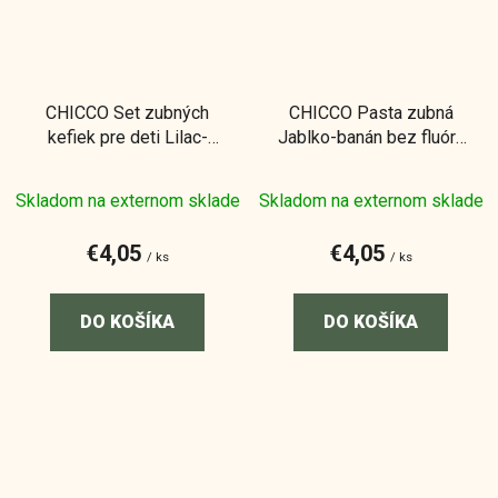
CHICCO Set zubných
CHICCO Pasta zubná
kefiek pre deti Lilac-
Jablko-banán bez fluóru
Mustard 6-36m, 2ks
50ml, 6-24m
Skladom na externom sklade
Skladom na externom sklade
€4,05
€4,05
/ ks
/ ks
DO KOŠÍKA
DO KOŠÍKA