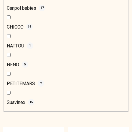
Canpol babies
17
CHICCO
19
NATTOU
1
NENO
5
PETITEMARS
2
Suavinex
15
V