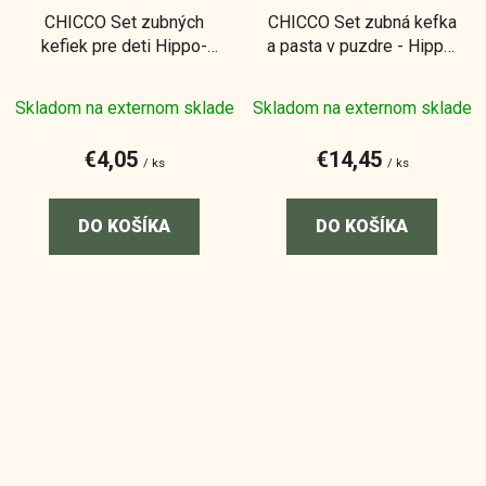
CHICCO Set zubných
CHICCO Set zubná kefka
kefiek pre deti Hippo-
a pasta v puzdre - Hippo,
Panda 3-6r, 2ks
3r+
Skladom na externom sklade
Skladom na externom sklade
€4,05
€14,45
/ ks
/ ks
DO KOŠÍKA
DO KOŠÍKA