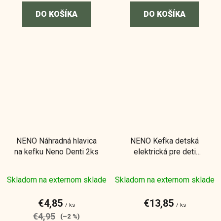
DO KOŠÍKA
DO KOŠÍKA
NENO Náhradná hlavica
NENO Kefka detská
na kefku Neno Denti 2ks
elektrická pre deti
Fratelli - ružová 6r+
Skladom na externom sklade
Skladom na externom sklade
€4,85
€13,85
/ ks
/ ks
€4,95
(–2 %)