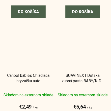
DO KOŠÍKA
DO KOŠÍKA
Canpol babies Chladiaca
SUAVINEX | Detská
hryzačka auto
zubná pasta BABY/KIDS
s jahodovou príchuťou -
50 ml
Skladom na externom sklade
Skladom na externom sklade
€2,49
€5,64
/ ks
/ ks