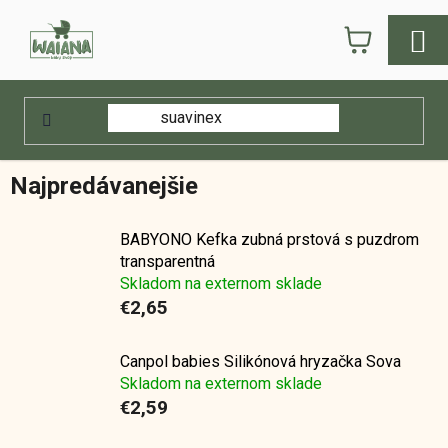
Prejsť
NÁKUPN
na
obsah
KOŠÍK
Domov
/
E-shop
/
Hygiena
/
Starostlivosť o zuby
B
Starostlivosť o zuby
o
č
Najpredávanejšie
n
ý
BABYONO Kefka zubná prstová s puzdrom
p
transparentná
a
Skladom na externom sklade
n
€2,65
e
l
Canpol babies Silikónová hryzačka Sova
Skladom na externom sklade
€2,59