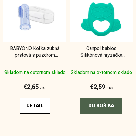
ý
p
i
s
p
r
BABYONO Kefka zubná
Canpol babies
o
prstová s puzdrom
Silikónová hryzačka
d
transparentná
Sova
u
Skladom na externom sklade
Skladom na externom sklade
k
t
€2,65
€2,59
o
/ ks
/ ks
v
DETAIL
DO KOŠÍKA