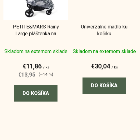
PETITE&MARS Rainy
Univerzálne madlo ku
Large pláštenka na
kočíku
priestranný športový
kočík
Skladom na externom sklade
Skladom na externom sklade
€11,86
€30,04
/ ks
/ ks
€13,95
(–14 %)
DO KOŠÍKA
DO KOŠÍKA