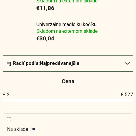
Skladom na externom sklade
€11,86
Univerzálne madlo ku kočíku
Skladom na externom sklade
€30,04
R
Radiť podľa:
Najpredávanejšie
a
d
Cena
e
n
€
2
€
527
i
e
p
r
o
Na sklade
18