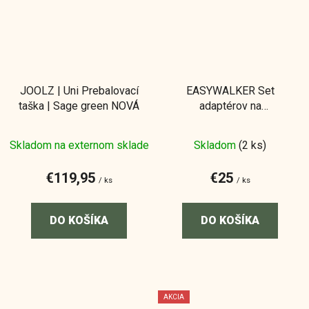
JOOLZ | Uni Prebalovací
EASYWALKER Set
taška | Sage green NOVÁ
adaptérov na
autosedačku ku kočíku
Zoey
Skladom na externom sklade
Skladom
(2 ks)
€119,95
€25
/ ks
/ ks
DO KOŠÍKA
DO KOŠÍKA
AKCIA