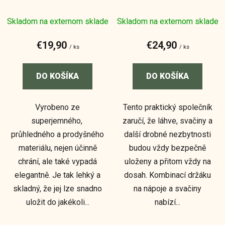
Skladom na externom sklade
Skladom na externom sklade
€19,90
€24,90
/ ks
/ ks
DO KOŠÍKA
DO KOŠÍKA
Vyrobeno ze
Tento praktický společník
superjemného, ​​
zaručí, že láhve, svačiny a
průhledného a prodyšného
další drobné nezbytnosti
materiálu, nejen účinně
budou vždy bezpečně
chrání, ale také vypadá
uloženy a přitom vždy na
elegantně. Je tak lehký a
dosah. Kombinací držáku
skladný, že jej lze snadno
na nápoje a svačiny
uložit do jakékoli...
nabízí...