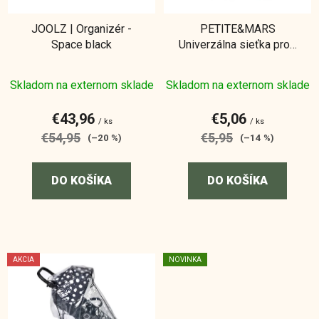
r
JOOLZ | Organizér -
PETITE&MARS
o
Space black
Univerzálna sieťka proti
d
hmyzu Mesh na kočík
u
Skladom na externom sklade
Skladom na externom sklade
k
t
€43,96
€5,06
o
/ ks
/ ks
€54,95
€5,95
(–20 %)
(–14 %)
v
DO KOŠÍKA
DO KOŠÍKA
AKCIA
NOVINKA