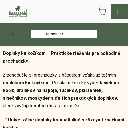
Prejsť
NÁKUPN
na
obsah
KOŠÍK
Domov
/
E-shop
/
Kočíky
/
Doplnky ku kočíkom
Doplnky ku kočíkom
Doplnky ku kočíkom – Praktické riešenia pre pohodlné
prechádzky
Zjednodušte si prechádzky s bábätkom vďaka užitočným
doplnkom ku kočíkom
. Ponúkame široký výber
tašiek na
kočík, držiakov na nápoje, fusakov, plášteniek,
slnečníkov, moskytiér a ďalších praktických doplnkov
,
ktoré zvyšujú komfort dieťaťa aj rodiča.
✅
Univerzálne doplnky kompatibilné s rôznymi značkami
kočíkov