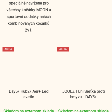
speciálně navržena pro
všechny kočárky MOON a
sportovní sedačky našich
kombinovaných kočárků
2v1.
AKCIA
AKCIA
Day5/ Hub2/ Aer+ Led
JOOLZ | Uni Sieťka proti
svetlo
hmyzu - DAY5/
DAY+/GEO3/ HUB+
Skladom na externom sklade
Skladom na externom sklade