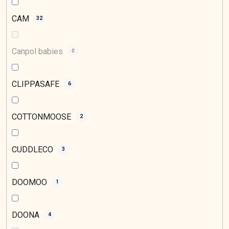
CAM
32
Canpol babies
0
CLIPPASAFE
6
COTTONMOOSE
2
CUDDLECO
3
DOOMOO
1
DOONA
4