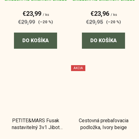
€23,99
€23,96
/ ks
/ ks
€29,99
€29,95
(–20 %)
(–20 %)
DO KOŠÍKA
DO KOŠÍKA
AKCIA
PETITE&MARS Fusak
Cestovná prebaľovacia
nastavitelný 3v1 Jibot
podložka, Ivory beige
Horizontal Charcoal Grey