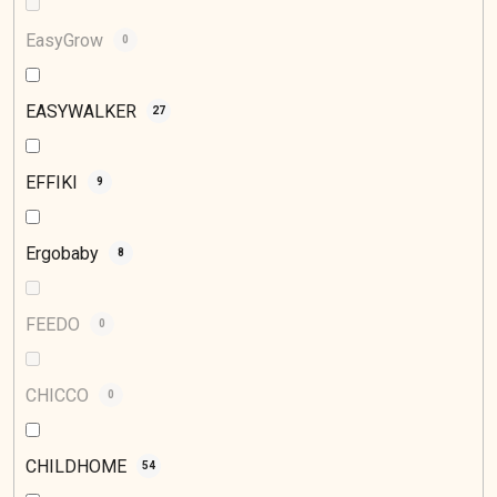
EasyGrow
0
EASYWALKER
27
EFFIKI
9
Ergobaby
8
FEEDO
0
CHICCO
0
CHILDHOME
54