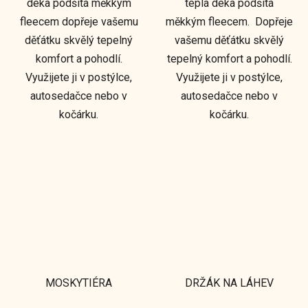
deka podšitá měkkým
teplá deka podšitá
fleecem dopřeje vašemu
měkkým fleecem. Dopřeje
děťátku skvělý tepelný
vašemu děťátku skvělý
komfort a pohodlí.
tepelný komfort a pohodlí.
Využijete ji v postýlce,
Využijete ji v postýlce,
autosedačce nebo v
autosedačce nebo v
kočárku.
kočárku.
MOSKYTIÉRA
DRŽÁK NA LÁHEV