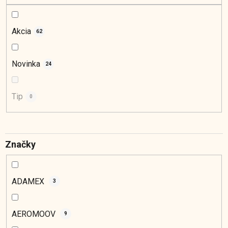
d
u
k
Akcia
62
t
o
Novinka
24
v
Tip
0
Značky
ADAMEX
3
AEROMOOV
9