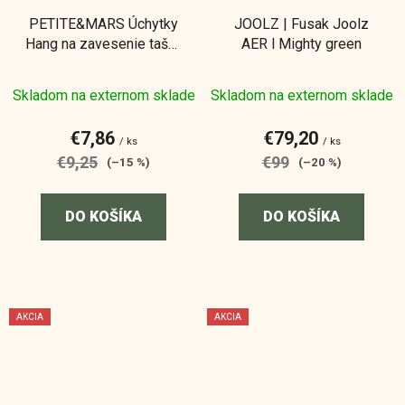
PETITE&MARS Úchytky
JOOLZ | Fusak Joolz
Hang na zavesenie tašky
AER l Mighty green
na kočík - 2 ks
Skladom na externom sklade
Skladom na externom sklade
€7,86
€79,20
/ ks
/ ks
€9,25
€99
(–15 %)
(–20 %)
DO KOŠÍKA
DO KOŠÍKA
AKCIA
AKCIA