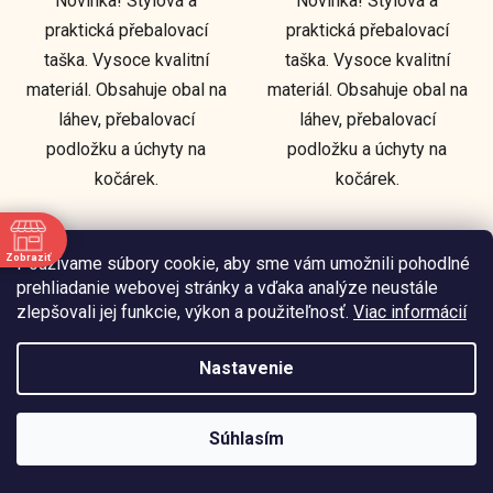
Novinka! Stylová a
Novinka! Stylová a
praktická přebalovací
praktická přebalovací
taška. Vysoce kvalitní
taška. Vysoce kvalitní
materiál. Obsahuje obal na
materiál. Obsahuje obal na
láhev, přebalovací
láhev, přebalovací
podložku a úchyty na
podložku a úchyty na
kočárek.
kočárek.
Zobraziť
Používame súbory cookie, aby sme vám umožnili pohodlné
e
prehliadanie webovej stránky a vďaka analýze neustále
zlepšovali jej funkcie, výkon a použiteľnosť.
Viac informácií
Nastavenie
Súhlasím
Mušelínová přikrývka
Deka do postýlky Waffle
75x100 - Taupe
Teddy fleece - Sand