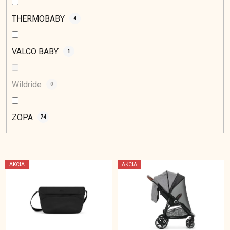
THERMOBABY
4
VALCO BABY
1
Wildride
0
ZOPA
74
V
AKCIA
AKCIA
ý
p
i
s
p