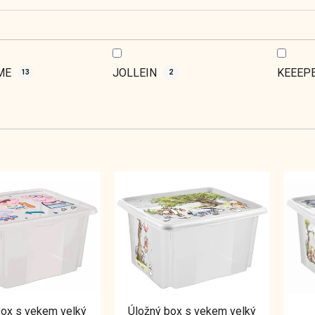
ME
JOLLEIN
KEEEP
13
2
box s vekem velký
Úložný box s vekem velký