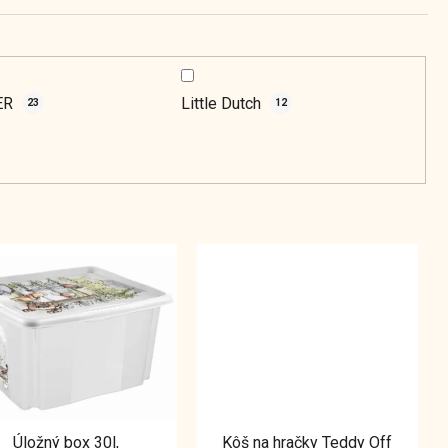
v
ER
Little Dutch
23
12
Úložný box 30l,
Kôš na hračky Teddy Off