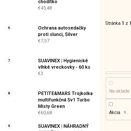
chodítko
€45,48
Stránka
1
z
Ochrana autosedačky
proti slunci, Silver
€7,57
SUAVINEX | Hygienické
vlhké vreckovky - 60 ks
€3
Na sklade
PETITE&MARS Trojkolka
multifunkčná 5v1 Turbo
Misty Green
Akcia
€60,68
1
SUAVINEX | NÁHRADNÝ