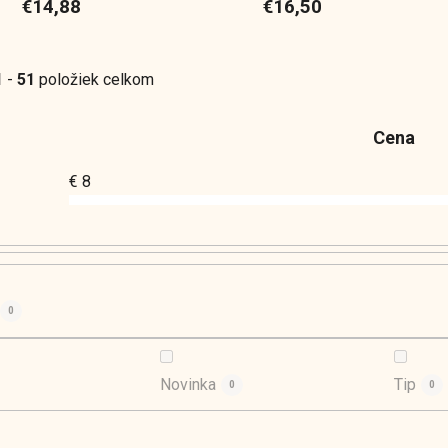
€14,88
€16,50
1
-
51
položiek celkom
Cena
€
8
0
Novinka
Tip
0
0