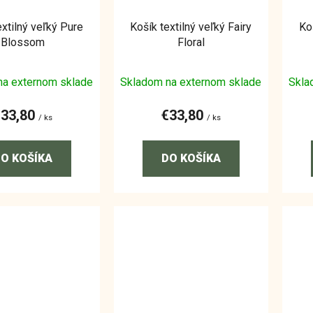
extilný veľký Pure
Košík textilný veľký Fairy
Ko
Blossom
Floral
na externom sklade
Skladom na externom sklade
Skla
€33,80
€33,80
/ ks
/ ks
O KOŠÍKA
DO KOŠÍKA