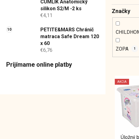
CUMLÍK Anatomický
silikon S2/M -2 ks
Značky
€4,11
PETITE&MARS Chránič
CHILDHO
matraca Safe Dream 120
x 60
ZOPA
1
€6,76
Prijímame online platby
V
AKCIA
ý
p
i
s
p
r
o
Úložný 