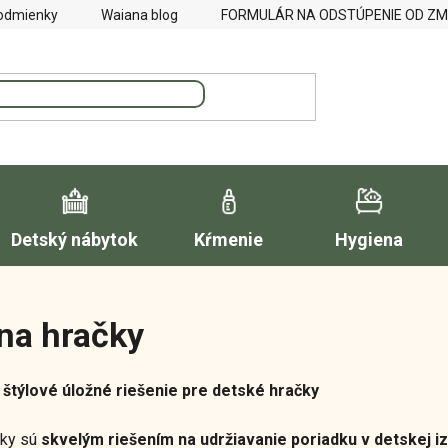
odmienky
Waiana blog
FORMULÁR NA ODSTÚPENIE OD Z
Detský nábytok
Kŕmenie
Hygiena
na hračky
 štýlové úložné riešenie pre detské hračky
čky sú
skvelým riešením na udržiavanie poriadku v detskej i