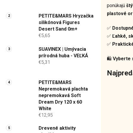
a
ponúkajú
štý
n
plastové o
PETITE&MARS Hryzačka
e
silikónová Figures
l
✅
Dostupné
Desert Sand 0m+
€5,65
✅
Ľahké, sk
✅
Praktické
SUAVINEX | Umývacia
prírodná huba - VEĽKÁ
🛍️
Vyberte 
€5,31
Najpred
PETITE&MARS
Nepremokavá plachta
nepremokavá Soft
Dream Dry 120 x 60
White
€12,95
Drevené aktivity