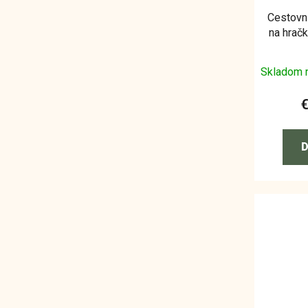
Cestovní
na hračk
"Minnie"
Skladom 
D