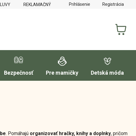
Prihlásenie
Registrácia
MLUVY
REKLAMAČNÝ PORIADOK
FORMULÁR NA VYTKNUTI
NÁKUP
KOŠÍK
Bezpečnosť
Pre mamičky
Detská móda
zbe
. Pomáhajú
organizovať hračky, knihy a doplnky
, pričom