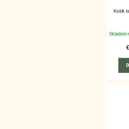
Košík t
Skladom 
D