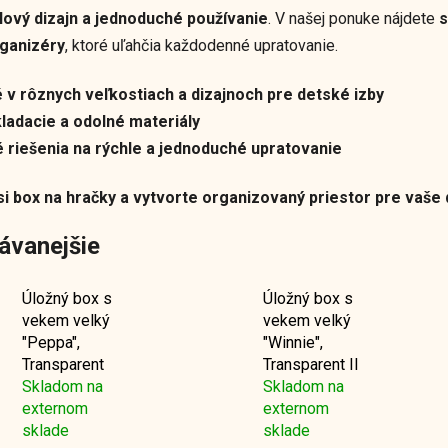
lový dizajn a jednoduché používanie
. V našej ponuke nájdete
s
rganizéry
, ktoré uľahčia každodenné upratovanie.
 v rôznych veľkostiach a dizajnoch pre detské izby
ladacie a odolné materiály
 riešenia na rýchle a jednoduché upratovanie
si box na hračky a vytvorte organizovaný priestor pre vaše 
ávanejšie
Úložný box s
Úložný box s
vekem velký
vekem velký
"Peppa",
"Winnie",
Transparent
Transparent II
Skladom na
Skladom na
externom
externom
sklade
sklade