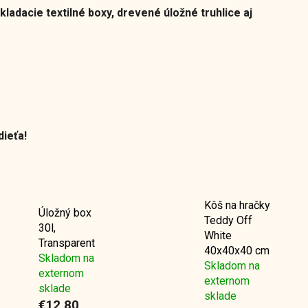
kladacie textilné boxy, drevené úložné truhlice aj
dieťa!
Kôš na hračky
Úložný box
Teddy Off
30l,
White
Transparent
40x40x40 cm
Skladom na
Skladom na
externom
externom
sklade
sklade
€12,80