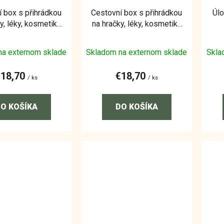
 box s přihrádkou
Cestovní box s přihrádkou
Úl
y, léky, kosmetiku
na hračky, léky, kosmetiku
, Severská růžová
"Mickey", Kouřově modrá
na externom sklade
Skladom na externom sklade
Skla
€18,70
€18,70
/ ks
/ ks
O KOŠÍKA
DO KOŠÍKA