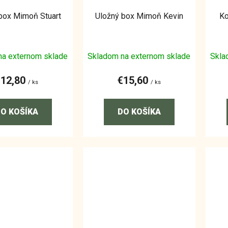
box Mimoň Stuart
Uložný box Mimoň Kevin
Ko
na externom sklade
Skladom na externom sklade
Skla
€12,80
€15,60
/ ks
/ ks
O KOŠÍKA
DO KOŠÍKA