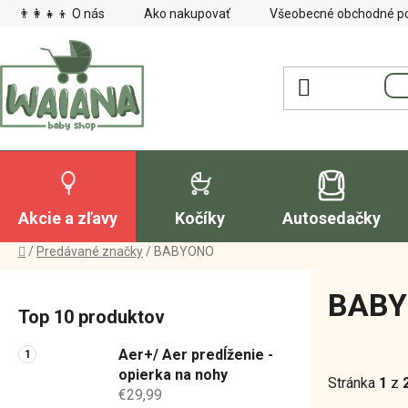
Prejsť
👨‍👩‍👧‍👦 O nás
Ako nakupovať
Všeobecné obchodné p
na
obsah
Akcie a zľavy
Kočíky
Autosedačky
Domov
/
Predávané značky
/
BABYONO
B
BAB
o
Top 10 produktov
č
n
Aer+/ Aer predĺženie -
ý
opierka na nohy
Stránka
1
z
€29,99
p