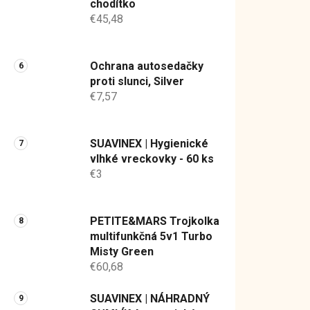
chodítko
€45,48
Ochrana autosedačky
proti slunci, Silver
€7,57
SUAVINEX | Hygienické
vlhké vreckovky - 60 ks
€3
PETITE&MARS Trojkolka
multifunkčná 5v1 Turbo
Misty Green
€60,68
SUAVINEX | NÁHRADNÝ