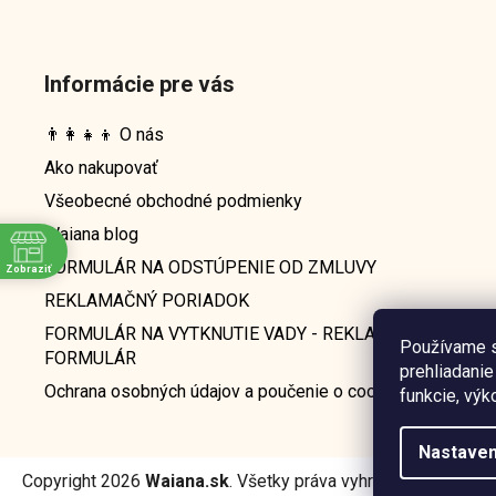
Informácie pre vás
👨‍👩‍👧‍👦 O nás
Ako nakupovať
Všeobecné obchodné podmienky
Waiana blog
FORMULÁR NA ODSTÚPENIE OD ZMLUVY
Zobraziť
e
REKLAMAČNÝ PORIADOK
FORMULÁR NA VYTKNUTIE VADY - REKLAMAČNÝ
Používame s
FORMULÁR
prehliadanie
Ochrana osobných údajov a poučenie o cookies
funkcie, výk
Nastaven
Copyright 2026
Waiana.sk
. Všetky práva vyhradené.
Upraviť 