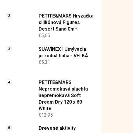
a
V
n
PETITE&MARS Hryzačka
ý
e
silikónová Figures
p
l
Desert Sand 0m+
i
€5,65
s
p
SUAVINEX | Umývacia
r
prírodná huba - VEĽKÁ
€5,31
o
d
u
PETITE&MARS
k
Nepremokavá plachta
t
nepremokavá Soft
o
Dream Dry 120 x 60
White
v
€12,95
Drevené aktivity