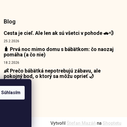
Blog
Cesta je cieľ. Ale len ak sú všetci v pohode 🚗💨
25.2.2026
🧳 Prvá noc mimo domu s bábätkom: čo naozaj
pomáha (a čo nie)
18.2.2026
👶 Prečo bábätká nepotrebujú zábavu, ale
pokojný bod, o ktorý sa môžu oprieť 🌙
10.2.2026
Súhlasím
Vytvořil
Štefan Mazáň
na
Shoptetu