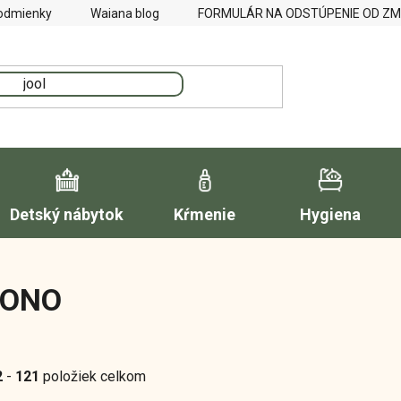
odmienky
Waiana blog
FORMULÁR NA ODSTÚPENIE OD Z
Detský nábytok
Kŕmenie
Hygiena
YONO
2
-
121
položiek celkom