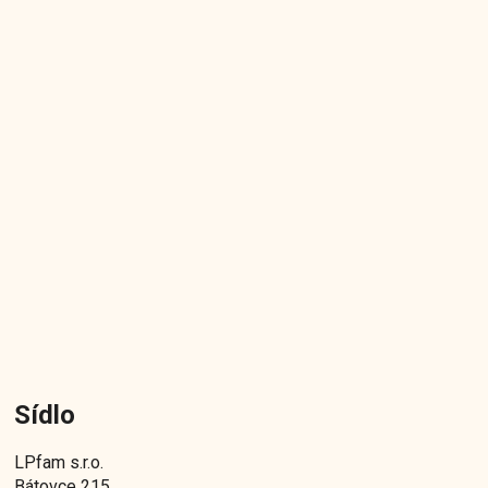
Sídlo
LPfam s.r.o.
Bátovce 215