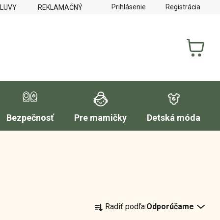
Prihlásenie
Registrácia
MLUVY
REKLAMAČNÝ PORIADOK
FORMULÁR NA VYTKNUTI
NÁKUP
KOŠÍK
Bezpečnosť
Pre mamičky
Detská móda
R
Radiť podľa:
Odporúčame
a