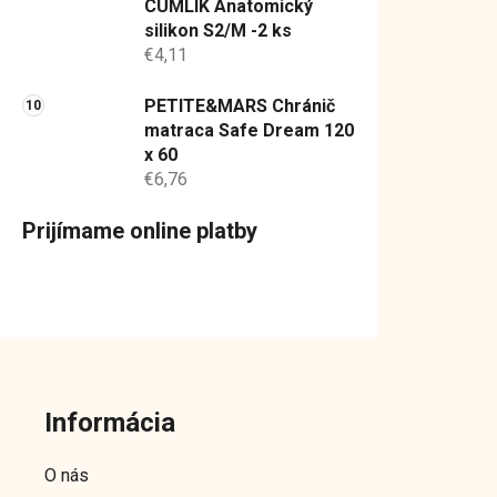
CUMLÍK Anatomický
silikon S2/M -2 ks
€4,11
PETITE&MARS Chránič
matraca Safe Dream 120
x 60
€6,76
Prijímame online platby
Z
á
Informácia
p
ä
O nás
t