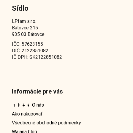
Sídlo
LPfam s.r.o.
Bátovce 215
935 03 Bátovce
IČO: 57623155
DIČ: 2122851082
IČ DPH: SK2122851082
Informácie pre vás
👨‍👩‍👧‍👦 O nás
Ako nakupovať
Všeobecné obchodné podmienky
Waiana blog