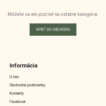
Môžete sa ale pozrieť na ostatné kategórie.
SPÄŤ DO OBCHODU
Z
á
Informácia
p
ä
O nás
t
Obchodné podmienky
i
e
Kontakty
Facebook