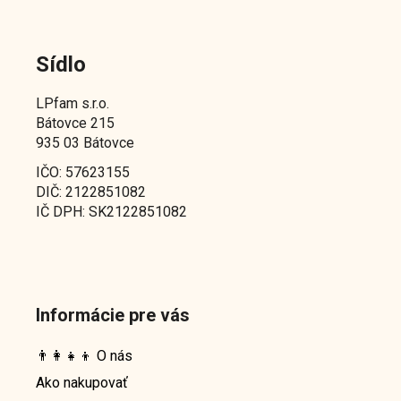
Sídlo
LPfam s.r.o.
Bátovce 215
935 03 Bátovce
IČO: 57623155
DIČ: 2122851082
IČ DPH: SK2122851082
Informácie pre vás
👨‍👩‍👧‍👦 O nás
Ako nakupovať