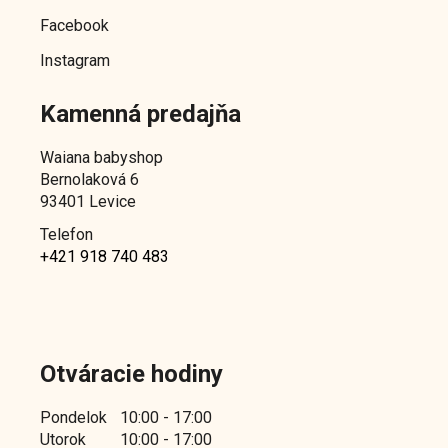
o
d
Facebook
d
u
u
Instagram
k
k
t
Kamenná predajňa
t
o
o
v
Waiana babyshop
v
Bernolaková 6
93401 Levice
Telefon
+421 918 740 483
Otváracie hodiny
Pondelok
10:00 - 17:00
Utorok
10:00 - 17:00