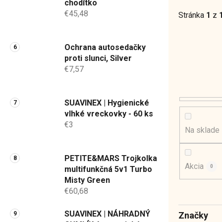
chodítko
€45,48
Stránka
1
z
Ochrana autosedačky
proti slunci, Silver
€7,57
SUAVINEX | Hygienické
vlhké vreckovky - 60 ks
€3
Na sklade
PETITE&MARS Trojkolka
Akcia
0
multifunkčná 5v1 Turbo
Misty Green
€60,68
SUAVINEX | NÁHRADNÝ
Značky