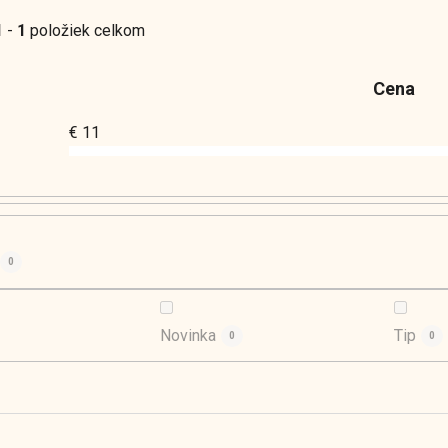
1
-
1
položiek celkom
Cena
€
11
0
Novinka
Tip
0
0