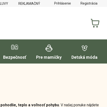
Prihlásenie
Registrácia
MLUVY
REKLAMAČNÝ PORIADOK
FORMULÁR NA VYTKNUTI
NÁKUP
KOŠÍK
Bezpečnosť
Pre mamičky
Detská móda
ú
pohodlie, teplo a voľnosť pohybu
. V našej ponuke nájdete