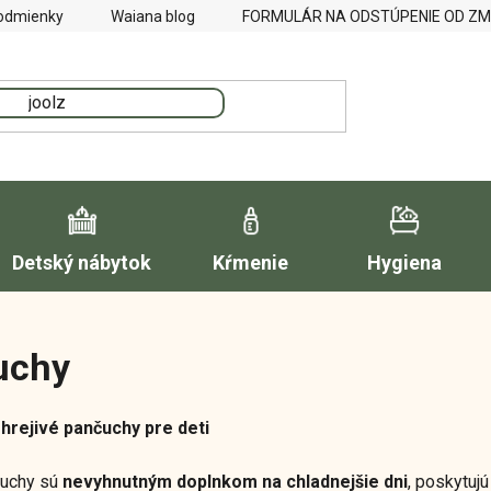
odmienky
Waiana blog
FORMULÁR NA ODSTÚPENIE OD Z
Detský nábytok
Kŕmenie
Hygiena
uchy
hrejivé pančuchy pre deti
čuchy sú
nevyhnutným doplnkom na chladnejšie dni
, poskytuj