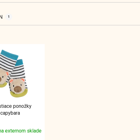
HN
1
stiace ponožky
capybara
na externom sklade