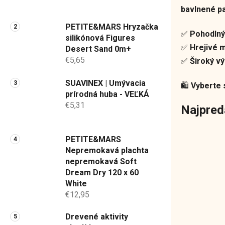
a
bavlnené p
n
PETITE&MARS Hryzačka
e
✅
Pohodlný
silikónová Figures
l
✅
Hrejivé m
Desert Sand 0m+
€5,65
✅
Široký vý
SUAVINEX | Umývacia
🛍️
Vyberte s
prírodná huba - VEĽKÁ
€5,31
Najpred
PETITE&MARS
Nepremokavá plachta
nepremokavá Soft
Dream Dry 120 x 60
White
€12,95
Drevené aktivity