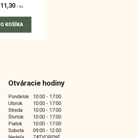
€11,30
/ ks
O KOŠÍKA
O
v
l
á
d
Otváracie hodiny
a
c
Pondelok
10:00 - 17:00
i
Utorok
10:00 - 17:00
e
Streda
10:00 - 17:00
p
Štvrtok
10:00 - 17:00
r
Piatok
10:00 - 17:00
v
Sobota
09:00 - 12:00
k
Nedeľa
ZATVORENÉ