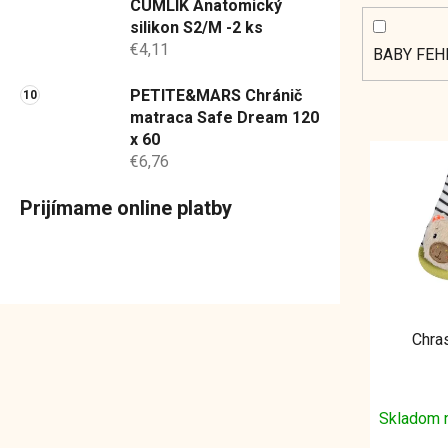
CUMLÍK Anatomický
silikon S2/M -2 ks
€4,11
BABY FE
PETITE&MARS Chránič
matraca Safe Dream 120
x 60
V
€6,76
ý
p
Prijímame online platby
i
s
p
r
o
Chra
d
u
k
Skladom 
t