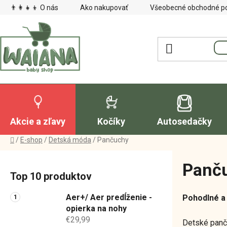
Prejsť
👨‍👩‍👧‍👦 O nás
Ako nakupovať
Všeobecné obchodné p
na
obsah
Akcie a zľavy
Kočíky
Autosedačky
Domov
/
E-shop
/
Detská móda
/
Pančuchy
B
Panč
o
Top 10 produktov
č
n
Aer+/ Aer predĺženie -
Pohodlné a 
ý
opierka na nohy
€29,99
p
Detské pan