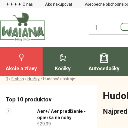
Prejsť
👨‍👩‍👧‍👦 O nás
Ako nakupovať
Všeobecné obchodné p
na
obsah
Akcie a zľavy
Kočíky
Autosedačky
Domov
/
E-shop
/
Hračky
/
Hudobné nástroje
B
Hudob
o
Top 10 produktov
č
n
Najpred
Aer+/ Aer predĺženie -
ý
opierka na nohy
€29,99
p