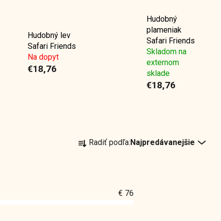
Hudobný
plameniak
Hudobný lev
Safari Friends
Safari Friends
Skladom na
Na dopyt
externom
€18,76
sklade
€18,76
R
Radiť podľa:
Najpredávanejšie
a
d
e
n
€
76
i
e