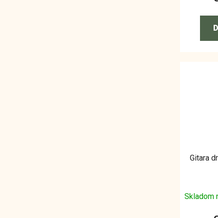
D
Gitara d
Skladom 