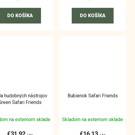
DO KOŠÍKA
DO KOŠÍKA
a hudobných nástrojov
Bubienok Safari Friends
Green Safari Friends
dom na externom sklade
Skladom na externom sklade
€31,92
€16,13
/ ks
/ ks