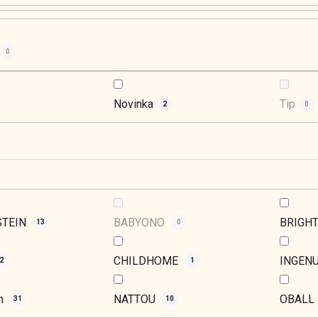
0
Novinka
Tip
2
0
STEIN
BABYONO
BRIGH
13
0
CHILDHOME
INGEN
2
1
ch
NATTOU
OBALL
31
10