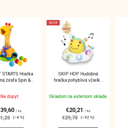
AKCIA
 STARTS Hračka
SKIP HOP Hudobná
ná žirafa Spin &
hračka pohyblivá včielka
ggle™ 12m+
Explore&More 5m+
Na dopyt
Skladom na externom sklade
€39,60
€20,21
/ ks
/ ks
1,25
€29,75
(–4 %)
(–32 %)