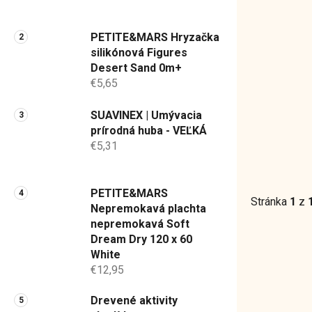
a
n
PETITE&MARS Hryzačka
e
silikónová Figures
l
Desert Sand 0m+
€5,65
SUAVINEX | Umývacia
prírodná huba - VEĽKÁ
€5,31
PETITE&MARS
Stránka
1
z
Nepremokavá plachta
nepremokavá Soft
Dream Dry 120 x 60
White
€12,95
Drevené aktivity