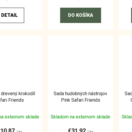
DETAIL
DO KOŠÍKA
 drevený krokodíl
Sada hudobných nástrojov
Sad
fari Friends
Pink Safari Friends
na externom sklade
Skladom na externom sklade
Skla
€10,87
€31,92
/ ks
/ ks