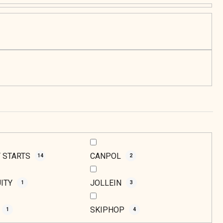
p
r
o
d
u
k
t
o
v
T STARTS
CANPOL
14
2
UITY
JOLLEIN
1
3
SKIPHOP
1
4