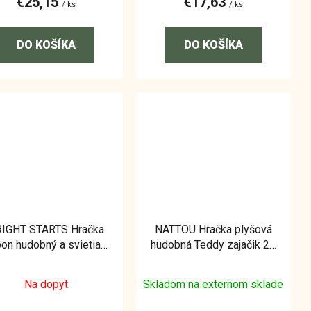
€25,15
€17,63
/ ks
/ ks
DO KOŠÍKA
DO KOŠÍKA
IGHT STARTS Hračka
NATTOU Hračka plyšová
on hudobný a svietiaci
hudobná Teddy zajačik 24
ght&Giggle Drum 6m+
cm, 0m+
Na dopyt
Skladom na externom sklade