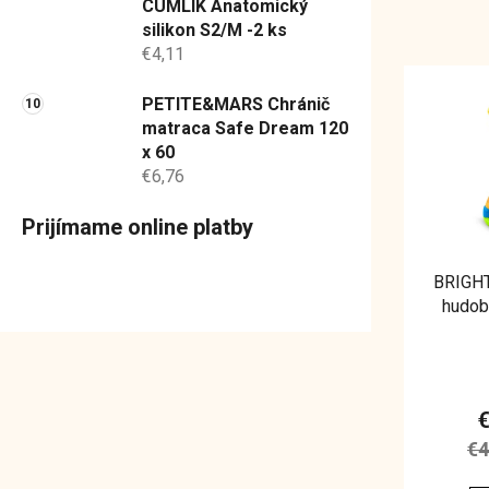
CUMLÍK Anatomický
silikon S2/M -2 ks
€4,11
V
ý
PETITE&MARS Chránič
p
matraca Safe Dream 120
i
x 60
€6,76
s
p
Prijímame online platby
r
o
BRIGHT
d
hudob
u
Gi
k
t
o
v
€4