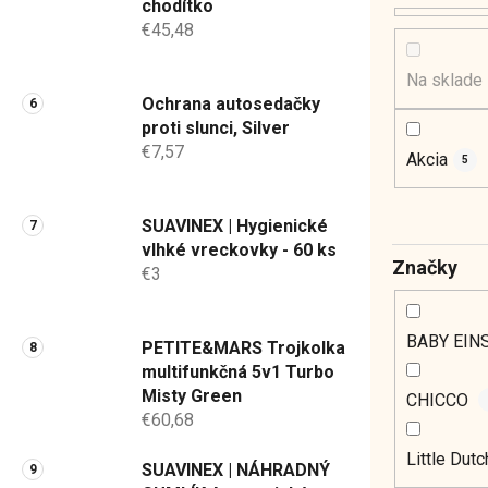
chodítko
€45,48
Na sklade
Ochrana autosedačky
proti slunci, Silver
€7,57
Akcia
5
SUAVINEX | Hygienické
vlhké vreckovky - 60 ks
Značky
€3
BABY EIN
PETITE&MARS Trojkolka
multifunkčná 5v1 Turbo
Misty Green
CHICCO
€60,68
Little Dut
SUAVINEX | NÁHRADNÝ