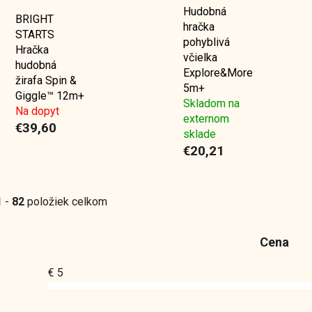
Hudobná
BRIGHT
hračka
STARTS
pohyblivá
Hračka
včielka
hudobná
Explore&More
žirafa Spin &
5m+
Giggle™ 12m+
Skladom na
Na dopyt
externom
€39,60
sklade
€20,21
1
-
82
položiek celkom
Cena
€
5