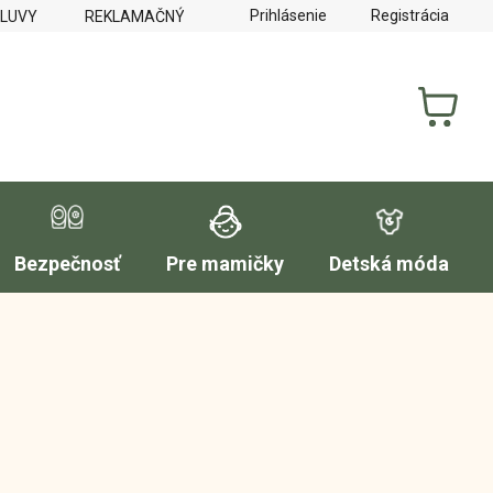
Prihlásenie
Registrácia
MLUVY
REKLAMAČNÝ PORIADOK
FORMULÁR NA VYTKNUTI
NÁKUP
KOŠÍK
Bezpečnosť
Pre mamičky
Detská móda