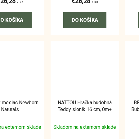
€26,28
€26,28
/ ks
/ ks
O KOŠÍKA
DO KOŠÍKA
 mesiac Newborn
NATTOU Hračka hudobná
BR
Naturals
Teddy sloník 16 cm, 0m+
Bub
Li
na externom sklade
Skladom na externom sklade