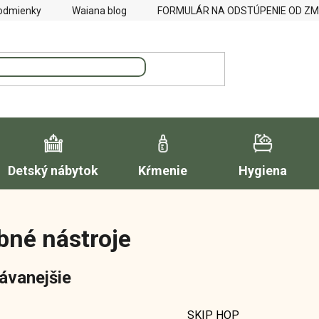
odmienky
Waiana blog
FORMULÁR NA ODSTÚPENIE OD Z
Detský nábytok
Kŕmenie
Hygiena
né nástroje
ávanejšie
SKIP HOP