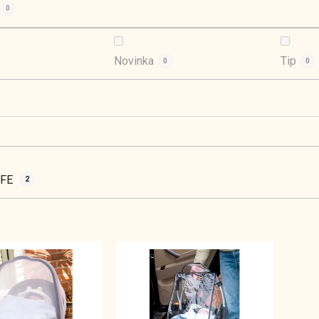
0
Novinka
Tip
0
0
AFE
2