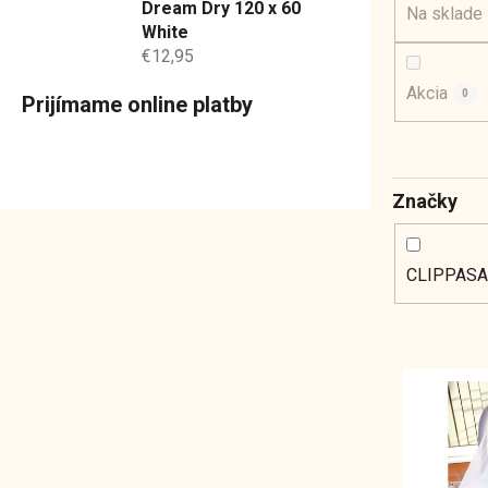
Dream Dry 120 x 60
Na sklade
White
€12,95
Akcia
0
Prijímame online platby
Značky
CLIPPAS
V
ý
p
i
s