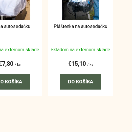
na autosedačku
Pláštenka na autosedačku
na externom sklade
Skladom na externom sklade
€7,80
€15,10
/ ks
/ ks
O KOŠÍKA
DO KOŠÍKA
O
v
l
á