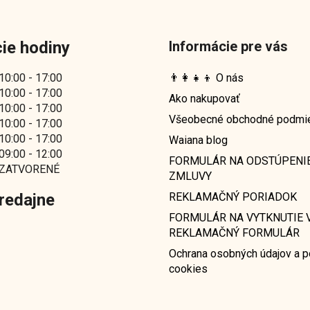
d
a
c
ie hodiny
Informácie pre vás
i
e
10:00 - 17:00
👨‍👩‍👧‍👦 O nás
p
10:00 - 17:00
r
Ako nakupovať
10:00 - 17:00
v
Všeobecné obchodné podmi
10:00 - 17:00
k
10:00 - 17:00
Waiana blog
y
09:00 - 12:00
v
FORMULÁR NA ODSTÚPENI
ZATVORENÉ
ý
ZMLUVY
p
redajne
REKLAMAČNÝ PORIADOK
i
s
FORMULÁR NA VYTKNUTIE V
u
REKLAMAČNÝ FORMULÁR
Ochrana osobných údajov a p
cookies