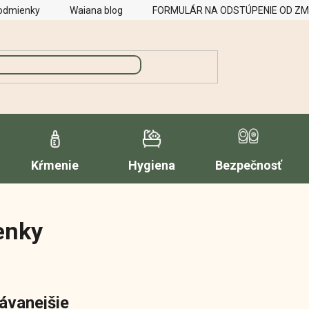
odmienky
Waiana blog
FORMULÁR NA ODSTÚPENIE OD Z
Kŕmenie
Hygiena
Bezpečnosť
enky
ávanejšie