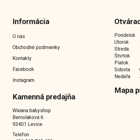
Z
á
Informácia
Otvárac
p
ä
Pondelok
O nás
t
Utorok
Obchodné podmienky
i
Streda
e
Štvrtok
Kontakty
Piatok
Facebook
Sobota
Nedeľa
Instagram
Mapa p
Kamenná predajňa
Waiana babyshop
Bernolaková 6
93401 Levice
Telefon