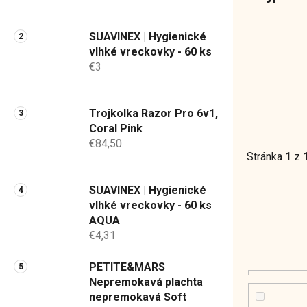
a
n
SUAVINEX | Hygienické
e
vlhké vreckovky - 60 ks
l
€3
Trojkolka Razor Pro 6v1,
Coral Pink
€84,50
Stránka
1
z
SUAVINEX | Hygienické
vlhké vreckovky - 60 ks
AQUA
€4,31
PETITE&MARS
Nepremokavá plachta
nepremokavá Soft