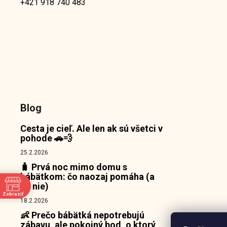
+421 918 740 483
Blog
Cesta je cieľ. Ale len ak sú všetci v
pohode 🚗💨
25.2.2026
🧳 Prvá noc mimo domu s
bábätkom: čo naozaj pomáha (a
čo nie)
Zobraziť
18.2.2026
e
👶 Prečo bábätká nepotrebujú
zábavu, ale pokojný bod, o ktorý