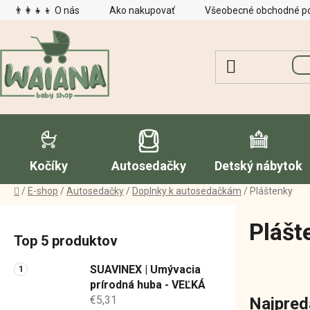
Prejsť
👨‍👩‍👧‍👦 O nás
Ako nakupovať
Všeobecné obchodné p
na
obsah
Kočíky
Autosedačky
Detský nábytok
Domov
/
E-shop
/
Autosedačky
/
Doplnky k autosedačkám
/
Pláštenky
B
Plášt
o
Top 5 produktov
č
n
SUAVINEX | Umývacia
ý
prírodná huba - VEĽKÁ
€5,31
Najpred
p