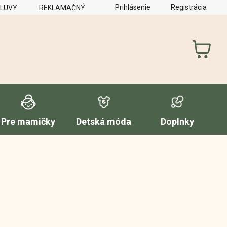
Prihlásenie
Registrácia
MLUVY
REKLAMAČNÝ PORIADOK
FORMULÁR NA VYTKNUTI
NÁKUP
KOŠÍK
Pre mamičky
Detská móda
Doplnky