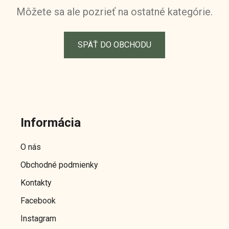
Môžete sa ale pozrieť na ostatné kategórie.
SPÄŤ DO OBCHODU
Z
á
Informácia
p
ä
O nás
t
Obchodné podmienky
i
e
Kontakty
Facebook
Instagram