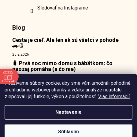
Sledovať na Instagrame
Blog
Cesta je cieľ. Ale len ak sú všetci v pohode
🚗💨
25.2.2026
🧳 Prvá noc mimo domu s bábätkom: čo
naozaj pomáha (a čo nie)
18.2.2026
Zobraziť
Používame súbory cookie, aby sme vám umožnili pohodlné
👶 Prečo bábätká nepotrebujú zábavu, ale
e
prehliadanie webovej stránky a vďaka analýze neustále
pokojný bod, o ktorý sa môžu oprieť 🌙
zlepšovali jej funkcie, výkon a použiteľnosť.
Viac informácií
10.2.2026
Nastavenie
Vytvořil
Štefan Mazáň
na
Shoptetu
Súhlasím
Copyright 2026
Waiana.sk
. Všetky práva vyhradené.