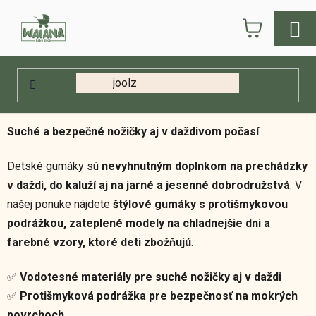
Prejsť
NÁKUPN
na
obsah
KOŠÍK
Domov
/
E-shop
/
Detská móda
/
Gumáky
Gumáky
Suché a bezpečné nožičky aj v daždivom počasí
Detské gumáky sú
nevyhnutným doplnkom na prechádzky
v daždi, do kaluží aj na jarné a jesenné dobrodružstvá
. V
našej ponuke nájdete
štýlové gumáky s protišmykovou
podrážkou, zateplené modely na chladnejšie dni a
farebné vzory, ktoré deti zbožňujú
.
✅
Vodotesné materiály pre suché nožičky aj v daždi
✅
Protišmyková podrážka pre bezpečnosť na mokrých
povrchoch