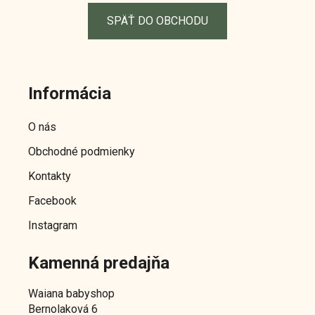
SPÄŤ DO OBCHODU
Z
á
Informácia
p
ä
O nás
t
Obchodné podmienky
i
e
Kontakty
Facebook
Instagram
Kamenná predajňa
Waiana babyshop
Bernolaková 6