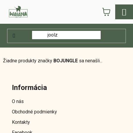
Prejsť
NÁKUPN
na
obsah
KOŠÍK
Domov
/
Predávané značky
/
BOJUNGLE
BOJUNGLE
Žiadne produkty značky
BOJUNGLE
sa nenašli...
Z
á
Informácia
p
ä
O nás
t
Obchodné podmienky
i
e
Kontakty
Facebook