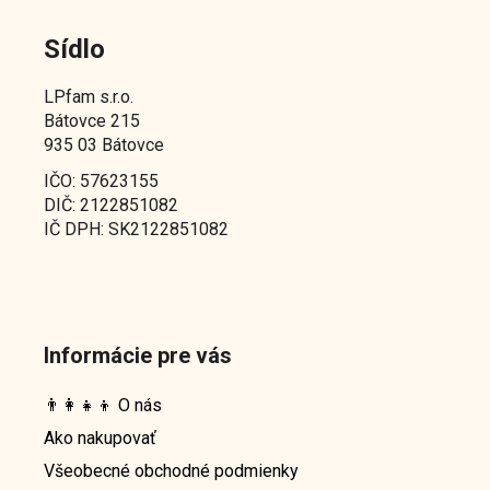
Sídlo
LPfam s.r.o.
Bátovce 215
935 03 Bátovce
IČO: 57623155
DIČ: 2122851082
IČ DPH: SK2122851082
Informácie pre vás
👨‍👩‍👧‍👦 O nás
Ako nakupovať
Všeobecné obchodné podmienky