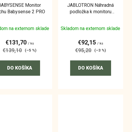
BABYSENSE Monitor
JABLOTRON Náhradná
chu Babysense 2 PRO
podložka k monitoru
Nanny 3
dom na externom sklade
Skladom na externom sklade
€131,70
€92,15
/ ks
/ ks
€139,10
€95,20
(–5 %)
(–3 %)
DO KOŠÍKA
DO KOŠÍKA