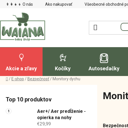
Prejsť
👨‍👩‍👧‍👦 O nás
Ako nakupovať
Všeobecné obchodné p
na
obsah
Akcie a zľavy
Kočíky
Autosedačky
Domov
/
E-shop
/
Bezpečnosť
/
Monitory dychu
B
Monit
o
Top 10 produktov
č
n
Aer+/ Aer predĺženie -
ý
opierka na nohy
€29,99
p
Bezpečnosť