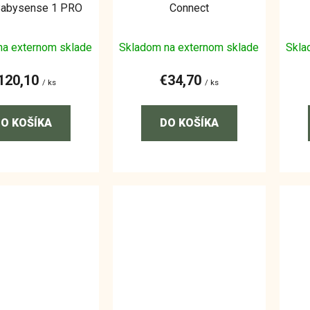
Babysense 1 PRO
Connect
na externom sklade
Skladom na externom sklade
Skla
120,10
€34,70
/ ks
/ ks
O KOŠÍKA
DO KOŠÍKA