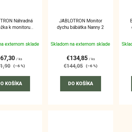
TRON Náhradná
JABLOTRON Monitor
žka k monitoru
dychu bábätka Nanny 2
Nanny 2
na externom sklade
Skladom na externom sklade
Skla
€67,30
€134,85
/ ks
/ ks
1,90
€144,05
(–6 %)
(–6 %)
O KOŠÍKA
DO KOŠÍKA