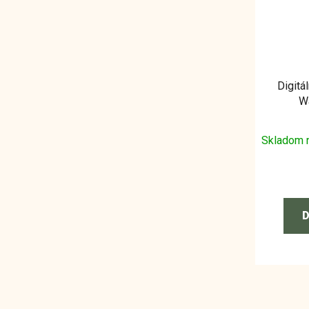
Digitá
Wa
Skladom 
D