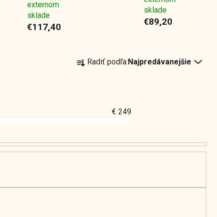
externom
sklade
sklade
€89,20
€117,40
R
Radiť podľa:
Najpredávanejšie
a
d
e
n
€
249
i
e
p
r
o
d
u
k