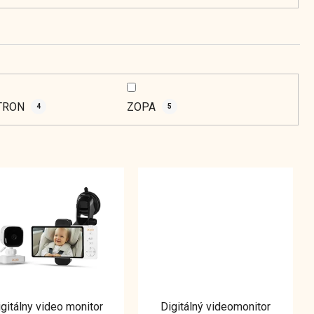
t
o
v
TRON
ZOPA
4
5
gitálny video monitor
Digitálný videomonitor