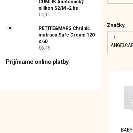
CUMLÍK Anatomický
silikon S2/M -2 ks
€4,11
Značky
PETITE&MARS Chránič
matraca Safe Dream 120
x 60
ANGELCA
€6,76
Prijímame online platby
V
ý
p
i
s
p
r
o
BABY