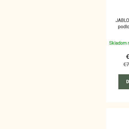
JABLO
podlo
Skladom 
€7
D