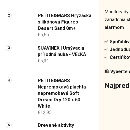
a
n
Monitory dy
PETITE&MARS Hryzačka
e
zariadenia
s
silikónová Figures
l
alarmom
.
Desert Sand 0m+
€5,65
✅
Spoľahli
SUAVINEX | Umývacia
✅
Jednoduch
prírodná huba - VEĽKÁ
✅
Certifiko
€5,31
🛍️
Vyberte 
PETITE&MARS
Najpred
Nepremokavá plachta
nepremokavá Soft
Dream Dry 120 x 60
White
€12,95
Drevené aktivity