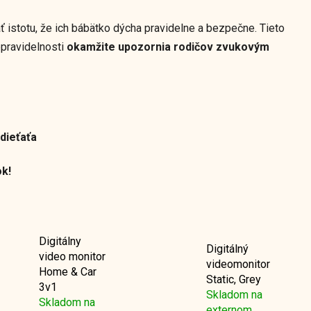
ať istotu, že ich bábätko dýcha pravidelne a bezpečne. Tieto
epravidelnosti
okamžite upozornia rodičov zvukovým
dieťaťa
ok!
Digitálny
Digitálný
video monitor
videomonitor
Home & Car
Static, Grey
3v1
Skladom na
Skladom na
externom