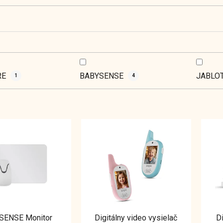
RE
BABYSENSE
JABLO
1
4
SENSE Monitor
Digitálny video vysielač
Di