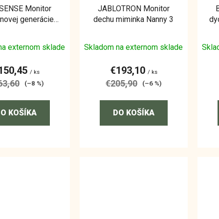
SENSE Monitor
JABLOTRON Monitor
novej generácie
dechu miminka Nanny 3
dy
abysense 8
na externom sklade
Skladom na externom sklade
Skla
150,45
€193,10
/ ks
/ ks
63,60
€205,90
(–8 %)
(–6 %)
O KOŠÍKA
DO KOŠÍKA