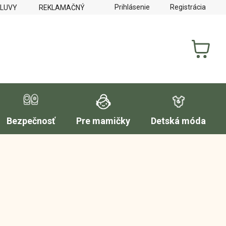
Prihlásenie
Registrácia
MLUVY
REKLAMAČNÝ PORIADOK
FORMULÁR NA VYTKNUTI
NÁKUP
KOŠÍK
Bezpečnosť
Pre mamičky
Detská móda