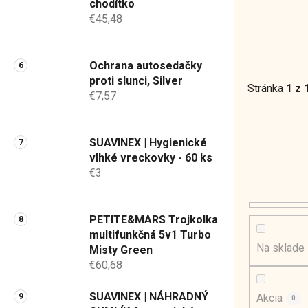
chodítko
€45,48
Ochrana autosedačky
proti slunci, Silver
Stránka
1
z
€7,57
SUAVINEX | Hygienické
vlhké vreckovky - 60 ks
€3
PETITE&MARS Trojkolka
multifunkčná 5v1 Turbo
Na sklade
Misty Green
€60,68
SUAVINEX | NÁHRADNÝ
Akcia
0