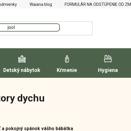
odmienky
Waiana blog
FORMULÁR NA ODSTÚPENIE OD Z
Detský nábytok
Kŕmenie
Hygiena
ory dychu
 a pokojný spánok vášho bábätka