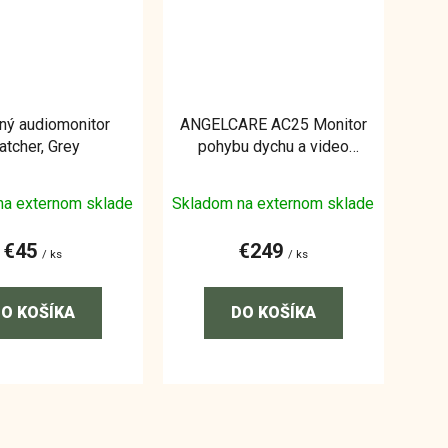
lný audiomonitor
ANGELCARE AC25 Monitor
tcher, Grey
pohybu dychu a video
pestúnka
na externom sklade
Skladom na externom sklade
€45
€249
/ ks
/ ks
O KOŠÍKA
DO KOŠÍKA
O
v