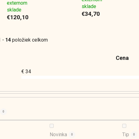
externom
sklade
sklade
€34,70
€120,10
1
-
14
položiek celkom
Cena
€
34
0
Novinka
Tip
0
0