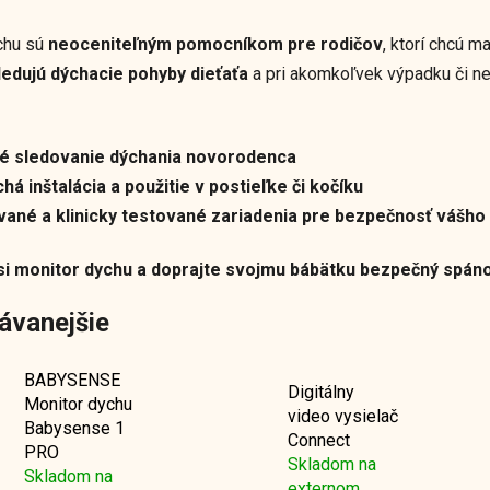
chu sú
neoceniteľným pomocníkom pre rodičov
, ktorí chcú m
ledujú dýchacie pohyby dieťaťa
a pri akomkoľvek výpadku či n
vé sledovanie dýchania novorodenca
á inštalácia a použitie v postieľke či kočíku
vané a klinicky testované zariadenia pre bezpečnosť vášho 
si monitor dychu a doprajte svojmu bábätku bezpečný spán
ávanejšie
BABYSENSE
Digitálny
Monitor dychu
video vysielač
Babysense 1
Connect
PRO
Skladom na
Skladom na
externom