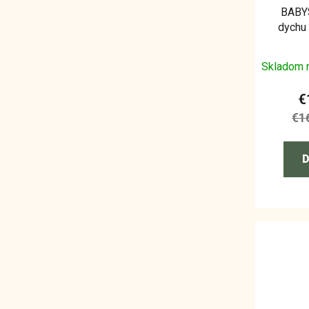
BABY
dychu 
B
Skladom 
€
€1
D