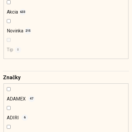
u
k
Akcia
633
t
o
Novinka
215
v
Tip
0
Značky
ADAMEX
47
ADIRI
6