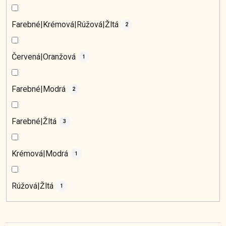
Farebné|Krémová|Rúžová|Žltá
2
Červená|Oranžová
1
Farebné|Modrá
2
Farebné|Žltá
3
Krémová|Modrá
1
Rúžová|Žltá
1