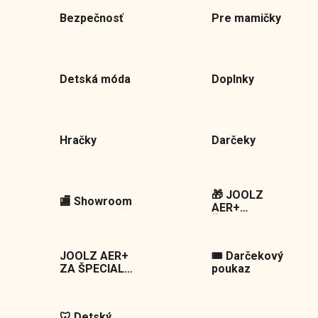
Bezpečnosť
Pre mamičky
Detská móda
Doplnky
Hračky
Darčeky
🎁 JOOLZ
🏬 Showroom
AER+
Špeciálna
ponuka
JOOLZ AER+
🎟️ Darčekový
ZA ŠPECIALNU
poukaz
CENU S
DARČEKM
🦷 Detský