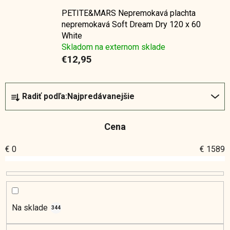
PETITE&MARS Nepremokavá plachta
nepremokavá Soft Dream Dry 120 x 60
White
Skladom na externom sklade
€12,95
R
Radiť podľa:
Najpredávanejšie
a
d
Cena
e
n
€
0
€
1589
i
e
p
r
o
Na sklade
344
d