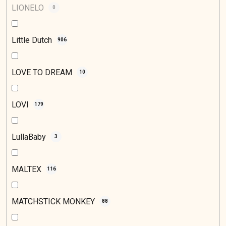
LIONELO
0
Little Dutch
906
LOVE TO DREAM
10
LOVI
179
LullaBaby
3
MALTEX
116
MATCHSTICK MONKEY
88