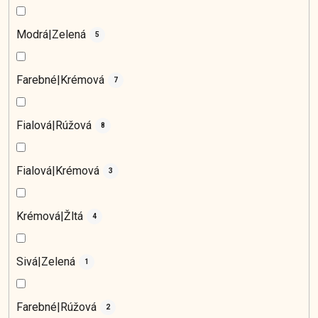
Modrá|Zelená
5
Farebné|Krémová
7
Fialová|Rúžová
8
Fialová|Krémová
3
Krémová|Žltá
4
Sivá|Zelená
1
Farebné|Rúžová
2