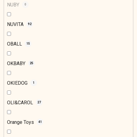
NUBY
0
NUVITA
92
OBALL
15
OKBABY
25
OKIEDOG
1
OLI&CAROL
27
Orange Toys
41