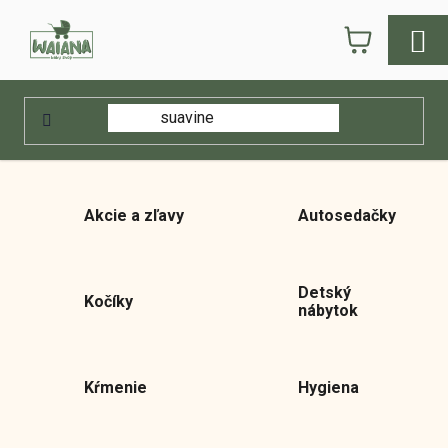
Prejsť
NÁKUPN
na
obsah
KOŠÍK
Domov
/
E-shop
E-shop
Akcie a zľavy
Autosedačky
Detský
Kočíky
nábytok
Kŕmenie
Hygiena