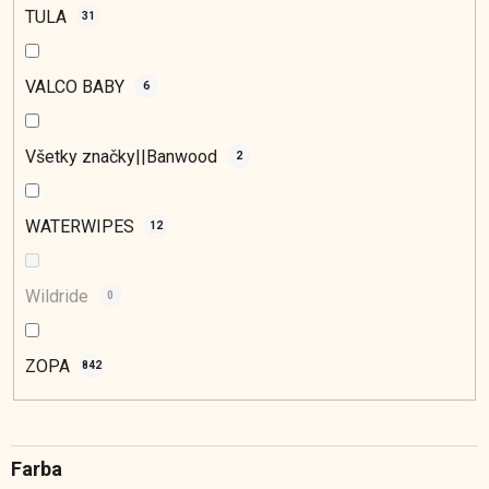
TULA
31
VALCO BABY
6
Všetky značky||Banwood
2
WATERWIPES
12
Wildride
0
ZOPA
842
Farba