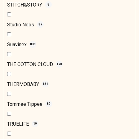
STITCH&STORY
5
Studio Noos
87
Suavinex
839
THE COTTON CLOUD
170
THERMOBABY
181
Tommee Tippee
80
TRUELIFE
19