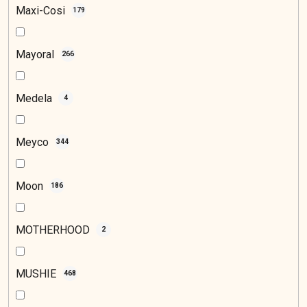
Maxi-Cosi
179
Mayoral
266
Medela
4
Meyco
344
Moon
186
MOTHERHOOD
2
MUSHIE
468