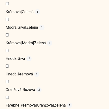
Krémová|Zelená
1
Modrá|Sivá|Zelená
1
Krémová|Modrá|Zelená
1
Hnedá|Sivá
2
Hnedá|Krémová
1
Oranžová|Rúžová
2
Farebné|Krémová|Oranžová|Zelená
1