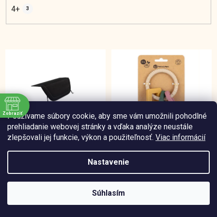
4+
3
V
ý
p
i
s
p
Zobraziť
Používame súbory cookie, aby sme vám umožnili pohodlné
r
e
prehliadanie webovej stránky a vďaka analýze neustále
Aer+/ Aer predĺženie -
PETITE&MARS Hryzačka
o
zlepšovali jej funkcie, výkon a použiteľnosť.
Viac informácií
opierka na nohy
silikónová Figures
d
Desert Sand 0m+
u
Nastavenie
Skladom na externom sklade
Skladom na externom sklade
k
t
Súhlasím
€29,99
€5,65
o
/ ks
/ ks
v