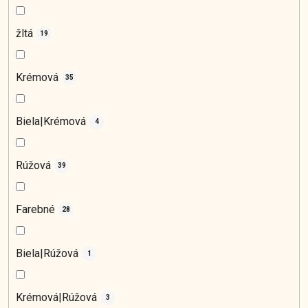
žltá
19
Krémová
35
Biela|Krémová
4
Rúžová
39
Farebné
28
Biela|Rúžová
1
Krémová|Rúžová
3