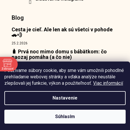
Blog
Cesta je cieľ. Ale len ak sú všetci v pohode
🚗💨
25.2.2026
🧳 Prvá noc mimo domu s bábätkom: čo
naozaj pomáha (a čo nie)
18.2.2026
Zobraziť
Používame súbory cookie, aby sme vám umožnili pohodlné
👶 Prečo bábätká nepotrebujú zábavu, ale
e
prehliadanie webovej stránky a vďaka analýze neustále
pokojný bod, o ktorý sa môžu oprieť 🌙
zlepšovali jej funkcie, výkon a použiteľnosť.
Viac informácií
10.2.2026
Nastavenie
Vytvořil
Štefan Mazáň
na
Shoptetu
Súhlasím
Copyright 2026
Waiana.sk
. Všetky práva vyhradené.
Upraviť nastavenie cookies