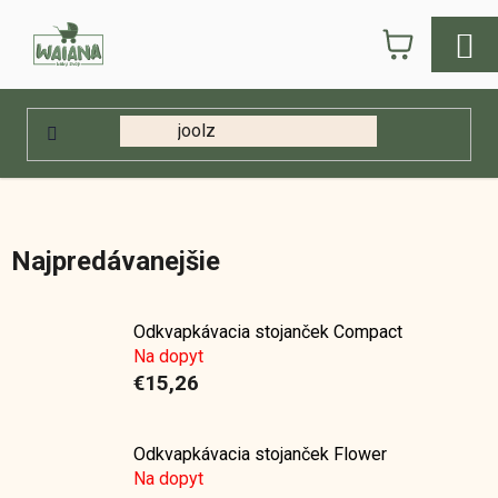
Prejsť
NÁKUPN
na
obsah
KOŠÍK
Domov
/
E-shop
/
Kŕmenie
/
Detské fľašky
/
Stojany na fľašky
Stojany na fľašky
Najpredávanejšie
Odkvapkávacia stojanček Compact
Na dopyt
€15,26
Odkvapkávacia stojanček Flower
Na dopyt