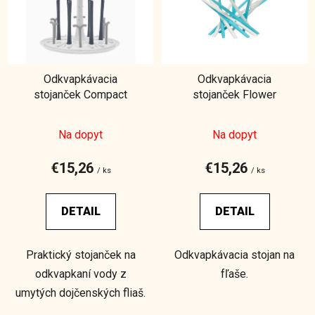
i
s
p
r
Odkvapkávacia
Odkvapkávacia
o
stojanček Compact
stojanček Flower
d
u
Na dopyt
Na dopyt
k
t
€15,26
€15,26
o
/ ks
/ ks
v
DETAIL
DETAIL
Praktický stojanček na
Odkvapkávacia stojan na
odkvapkaní vody z
fľaše.
umytých dojčenských fliaš.