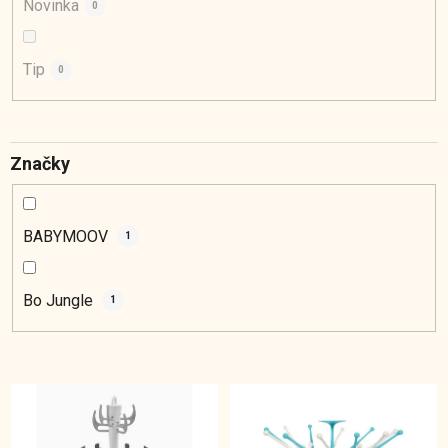
Novinka
0
v
Tip
0
Značky
BABYMOOV
1
Bo Jungle
1
V
ý
p