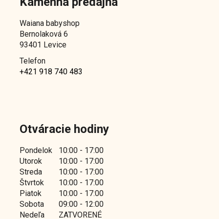
Kamenná predajňa
s
u
Waiana babyshop
Bernolaková 6
93401 Levice
Telefon
+421 918 740 483
Otváracie hodiny
Pondelok
10:00 - 17:00
Utorok
10:00 - 17:00
Streda
10:00 - 17:00
Štvrtok
10:00 - 17:00
Piatok
10:00 - 17:00
Sobota
09:00 - 12:00
Nedeľa
ZATVORENÉ