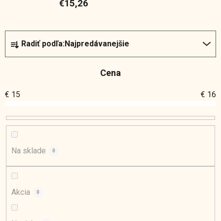
€15,26
R
Radiť podľa:
Najpredávanejšie
a
d
Cena
e
n
€
15
€
16
i
e
p
r
o
Na sklade
0
d
u
k
Akcia
0
t
o