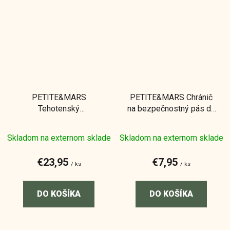
PETITE&MARS
PETITE&MARS Chránič
Tehotenský
na bezpečnostný pás do
bezpečnostný pás
auta Pad
Priemerné
Beltley
Skladom na externom sklade
Skladom na externom sklade
hodnotenie
produktu
€23,95
€7,95
/ ks
/ ks
je
5,0
DO KOŠÍKA
DO KOŠÍKA
z
5
hviezdičiek.