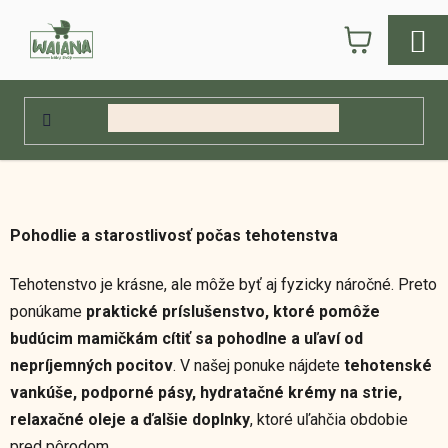
Prejsť
NÁKUPN
na
obsah
KOŠÍK
Domov
/
E-shop
/
Pre mamičky
/
Príslušenstvo pre tehotné
Príslušenstvo pre tehotné
Pohodlie a starostlivosť počas tehotenstva
Tehotenstvo je krásne, ale môže byť aj fyzicky náročné. Preto
ponúkame
praktické príslušenstvo, ktoré pomôže
budúcim mamičkám cítiť sa pohodlne a uľaví od
nepríjemných pocitov
. V našej ponuke nájdete
tehotenské
vankúše, podporné pásy, hydratačné krémy na strie,
relaxačné oleje a ďalšie doplnky
, ktoré uľahčia obdobie
pred pôrodom.