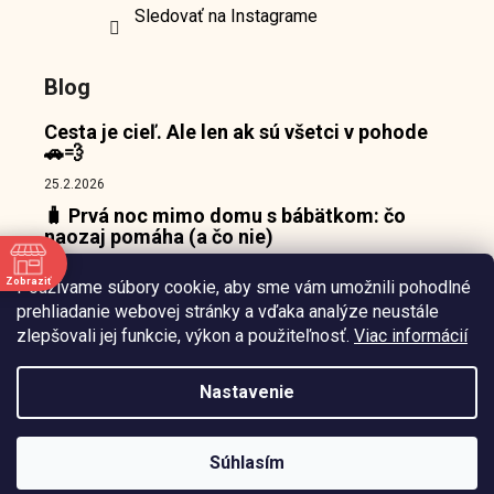
Sledovať na Instagrame
Blog
Cesta je cieľ. Ale len ak sú všetci v pohode
🚗💨
25.2.2026
🧳 Prvá noc mimo domu s bábätkom: čo
naozaj pomáha (a čo nie)
18.2.2026
Zobraziť
Používame súbory cookie, aby sme vám umožnili pohodlné
👶 Prečo bábätká nepotrebujú zábavu, ale
e
prehliadanie webovej stránky a vďaka analýze neustále
pokojný bod, o ktorý sa môžu oprieť 🌙
zlepšovali jej funkcie, výkon a použiteľnosť.
Viac informácií
10.2.2026
Nastavenie
Vytvořil
Štefan Mazáň
na
Shoptetu
Súhlasím
Copyright 2026
Waiana.sk
. Všetky práva vyhradené.
Upraviť nastavenie cookies