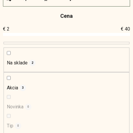
a
d
Cena
e
n
€
2
€
40
i
e
p
r
o
Na sklade
2
d
u
k
Akcia
3
t
o
Novinka
0
v
Tip
0