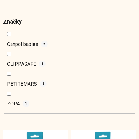
Značky
Canpol babies
6
CLIPPASAFE
1
PETITEMARS
2
ZOPA
1
V
ý