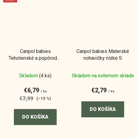
Canpol babies
Canpol babies Materské
Tehotenské a popôrodné
nohavičky nízke S
nohavičky 2v1 S/M 2ks
Skladom
(4 ks)
Skladom na externom sklade
€6,79
€2,79
/ ks
/ ks
€7,99
(–15 %)
DO KOŠÍKA
DO KOŠÍKA