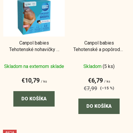
Canpol babies
Canpol babies
Tehotenské nohavičky s
Tehotenské a popôrodné
nízkym pásom MumFIT
nohavičky 2v1 L/XL 2ks
S/M 2ks
Skladom na externom sklade
Skladom
(5 ks)
€10,79
€6,79
/ ks
/ ks
€7,99
(–15 %)
DO KOŠÍKA
DO KOŠÍKA
AKCIA