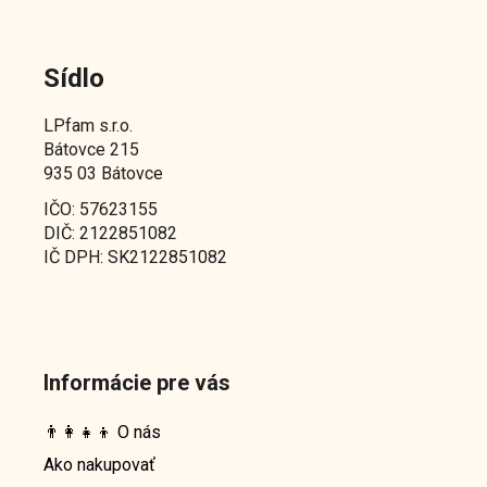
Sídlo
LPfam s.r.o.
Bátovce 215
935 03 Bátovce
IČO: 57623155
DIČ: 2122851082
IČ DPH: SK2122851082
Informácie pre vás
👨‍👩‍👧‍👦 O nás
Ako nakupovať