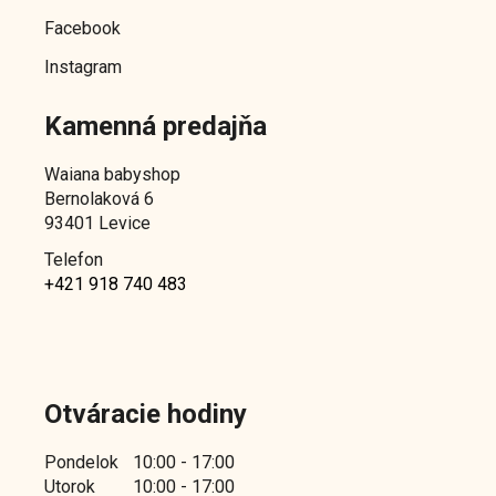
o
d
Facebook
d
u
u
Instagram
k
k
t
Kamenná predajňa
t
o
o
v
Waiana babyshop
v
Bernolaková 6
93401 Levice
Telefon
+421 918 740 483
Otváracie hodiny
Pondelok
10:00 - 17:00
Utorok
10:00 - 17:00