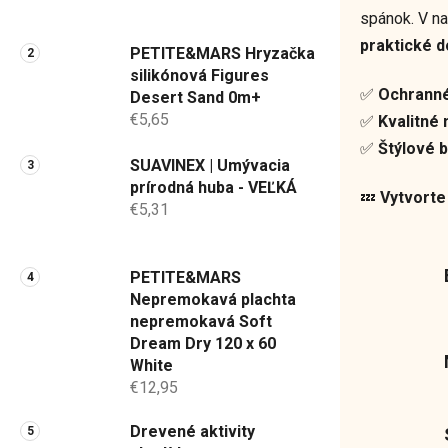
a
spánok. V n
n
praktické d
PETITE&MARS Hryzačka
e
silikónová Figures
l
✅
Ochranné
Desert Sand 0m+
€5,65
✅
Kvalitné
✅
Štýlové 
SUAVINEX | Umývacia
prírodná huba - VEĽKÁ
💤
Vytvorte
€5,31
PETITE&MARS
Nepremokavá plachta
nepremokavá Soft
Dream Dry 120 x 60
White
€12,95
Drevené aktivity