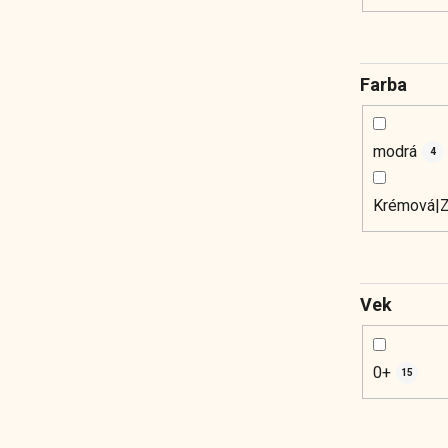
Farba
modrá
4
Krémová|Z
Vek
0+
15