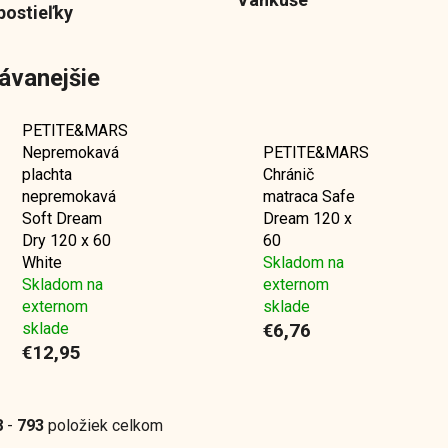
postieľky
ávanejšie
PETITE&MARS
Nepremokavá
PETITE&MARS
plachta
Chránič
nepremokavá
matraca Safe
Soft Dream
Dream 120 x
Dry 120 x 60
60
White
Skladom na
Skladom na
externom
externom
sklade
sklade
€6,76
€12,95
8
-
793
položiek celkom