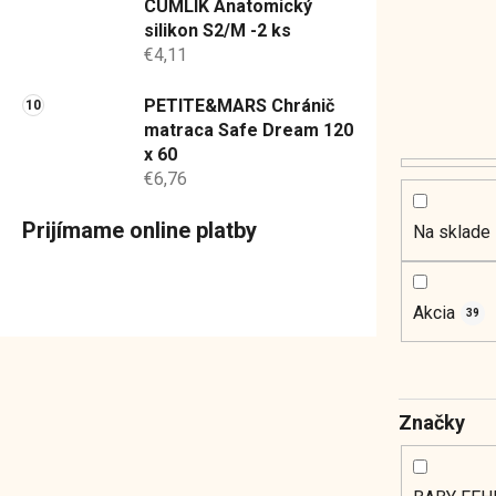
CUMLÍK Anatomický
silikon S2/M -2 ks
€4,11
PETITE&MARS Chránič
matraca Safe Dream 120
x 60
€6,76
Prijímame online platby
Na sklade
Akcia
39
Značky