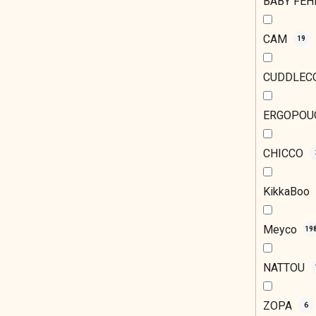
BABY FE
CAM
19
CUDDLEC
ERGOPO
CHICCO
KikkaBoo
Meyco
19
NATTOU
ZOPA
6