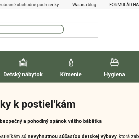
eobecné obchodné podmienky
Waiana blog
FORMULÁR NA
Detský nábytok
Kŕmenie
Hygiena
ky k postiel'kám
 bezpečný a pohodlný spánok vášho bábätka
ostieľkám sú
nevyhnutnou súčasťou detskej výbavy
, ktorá z