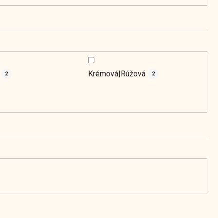
Krémová|Rúžová
2
2