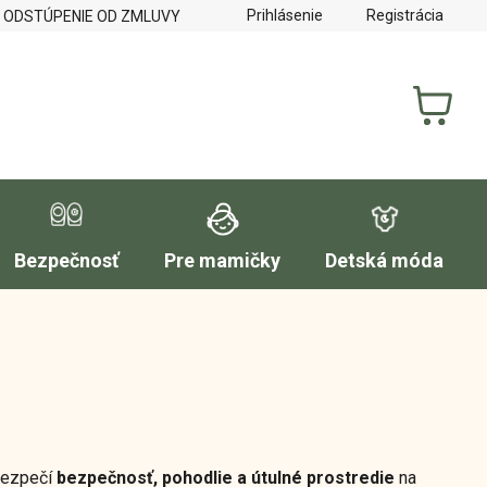
Prihlásenie
Registrácia
 ODSTÚPENIE OD ZMLUVY
REKLAMAČNÝ PORIADOK
FORM
NÁKUP
KOŠÍK
Bezpečnosť
Pre mamičky
Detská móda
abezpečí
bezpečnosť, pohodlie a útulné prostredie
na