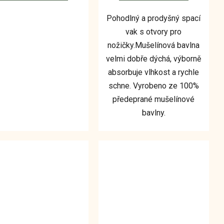
Pohodlný a prodyšný spací
vak s otvory pro
nožičky.Mušelínová bavlna
velmi dobře dýchá, výborně
absorbuje vlhkost a rychle
schne. Vyrobeno ze 100%
předeprané mušelínové
bavlny.