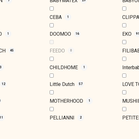
HN
BABYMATEX
BABY
7
29
CEBA
CLIPP
1
O
DOOMOO
EKO
1
16
9
UCH
FEEDO
FILIB
45
0
CHILDHOME
Interb
3
1
Little Dutch
LOVE 
12
57
MOTHERHOOD
MUSHI
8
1
PELLIANNI
PETIT
11
2