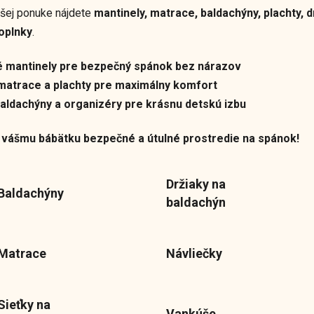
ašej ponuke nájdete
mantinely, matrace, baldachýny, plachty, 
oplnky
.
 mantinely pre bezpečný spánok bez nárazov
 matrace a plachty pre maximálny komfort
baldachýny a organizéry pre krásnu detskú izbu
 vášmu bábätku bezpečné a útulné prostredie na spánok!
Držiaky na
Baldachýny
baldachýn
Matrace
Návliečky
Sieťky na
Vankúše