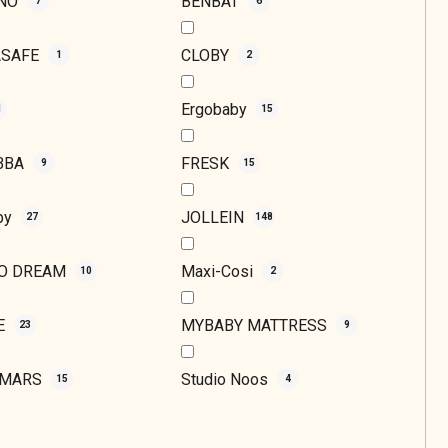
ONO
BENBAT
7
6
ASAFE
CLOBY
1
2
Ergobaby
1
15
ABBA
FRESK
9
15
aby
JOLLEIN
27
148
TO DREAM
Maxi-Cosi
10
2
E
MYBABY MATTRESS
23
9
EMARS
Studio Noos
15
4