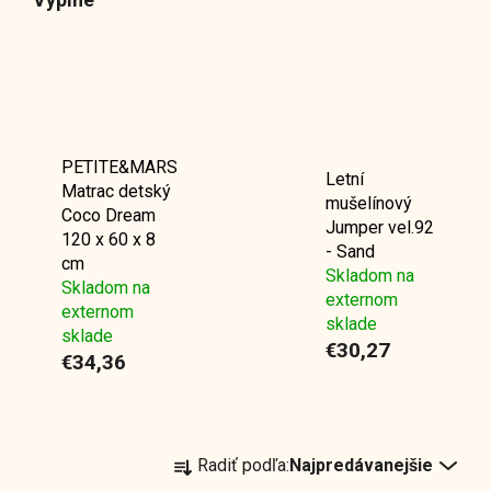
PETITE&MARS
Letní
Matrac detský
mušelínový
Coco Dream
Jumper vel.92
120 x 60 x 8
- Sand
cm
Skladom na
Skladom na
externom
externom
sklade
sklade
€30,27
€34,36
R
Radiť podľa:
Najpredávanejšie
a