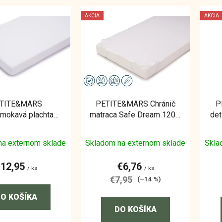
AKCIA
AKCIA
TITE&MARS
PETITE&MARS Chránič
P
mokavá plachta
matraca Safe Dream 120 x
det
okavá Soft Dream
60
120 x 60 White
na externom sklade
Skladom na externom sklade
Skla
€12,95
€6,76
/ ks
/ ks
€7,95
(–14 %)
O KOŠÍKA
DO KOŠÍKA