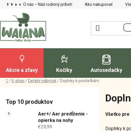
Prejsť
👨‍👩‍👧‍👦 O nás – Náš rodinný príbeh
Ako nakupovať
Vš
na
obsah
Akcie a zľavy
Kočíky
Autosedačky
Domov
/
E-shop
/
Detský nábytok
/
Doplnky k postieľkám
B
Dopln
o
Top 10 produktov
č
n
Aer+/ Aer predĺženie -
Všetko pre
ý
opierka na nohy
€29,99
p
Doplnky k p