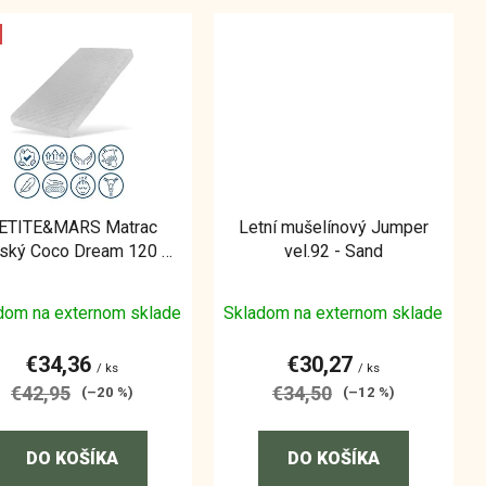
ETITE&MARS Matrac
Letní mušelínový Jumper
ský Coco Dream 120 x
vel.92 - Sand
60 x 8 cm
dom na externom sklade
Skladom na externom sklade
€34,36
€30,27
/ ks
/ ks
€42,95
€34,50
(–20 %)
(–12 %)
DO KOŠÍKA
DO KOŠÍKA