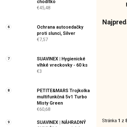
chodítko
€45,48
Najpred
Ochrana autosedačky
proti slunci, Silver
€7,57
SUAVINEX | Hygienické
vlhké vreckovky - 60 ks
€3
PETITE&MARS Trojkolka
multifunkčná 5v1 Turbo
Misty Green
€60,68
Stránka
1
z
SUAVINEX | NÁHRADNÝ