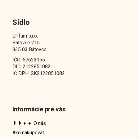
Sídlo
LPfam s.r.o.
Bátovce 215
935 03 Bátovce
IČO: 57623155
DIČ: 2122851082
IČ DPH: SK2122851082
Informácie pre vás
👨‍👩‍👧‍👦 O nás
Ako nakupovať