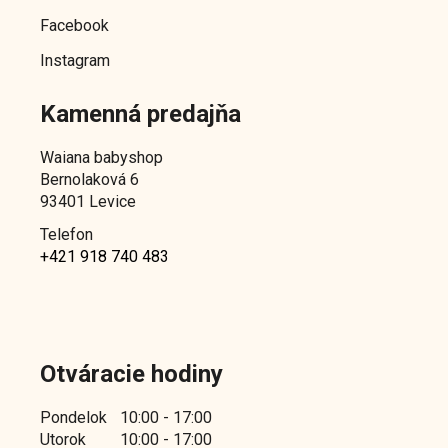
o
d
Facebook
d
u
u
Instagram
k
k
t
Kamenná predajňa
t
o
o
v
Waiana babyshop
v
Bernolaková 6
93401 Levice
Telefon
+421 918 740 483
Otváracie hodiny
Pondelok
10:00 - 17:00
Utorok
10:00 - 17:00