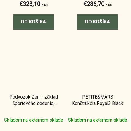
€328,10
€286,70
/ ks
/ ks
DO KOŠÍKA
DO KOŠÍKA
Podvozok Zen + základ
PETITE&MARS
športového sedenie,
Konštrukcia Royal3 Black
Col.V97
Skladom na externom sklade
Skladom na externom sklade