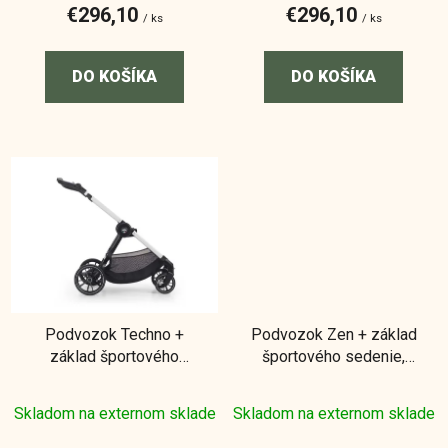
€296,10
€296,10
o
/ ks
/ ks
v
DO KOŠÍKA
DO KOŠÍKA
Podvozok Techno +
Podvozok Zen + základ
základ športového
športového sedenie,
sedenie, Col.V97
Col.V98
Skladom na externom sklade
Skladom na externom sklade