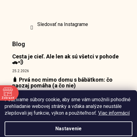
Sledovať na Instagrame
Blog
Cesta je cieľ. Ale len ak sú všetci v pohode
🚗💨
25.2.2026
🧳 Prvá noc mimo domu s bábätkom: čo
naozaj pomáha (a čo nie)
18.2.2026
Zobraziť
Používame súbory cookie, aby sme vám umožnili pohodlné
👶 Prečo bábätká nepotrebujú zábavu, ale
e
prehliadanie webovej stránky a vďaka analýze neustále
pokojný bod, o ktorý sa môžu oprieť 🌙
zlepšovali jej funkcie, výkon a použiteľnosť.
Viac informácií
10.2.2026
Nastavenie