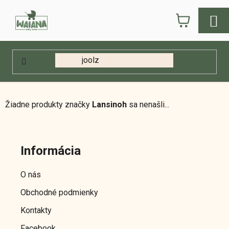
Prejsť
NÁKUPN
na
obsah
KOŠÍK
Domov
/
Predávané značky
/
Lansinoh
Lansinoh
Žiadne produkty značky
Lansinoh
sa nenašli...
Z
á
Informácia
p
ä
O nás
t
Obchodné podmienky
i
e
Kontakty
Facebook