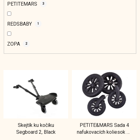
PETITEMARS
3
REDSBABY
1
ZOPA
2
V
ý
p
i
s
p
r
Skejtík ku kočíku
PETITE&MARS Sada 4
o
Segboard 2, Black
nafukovacích koliesok ku
d
kočíku Street+