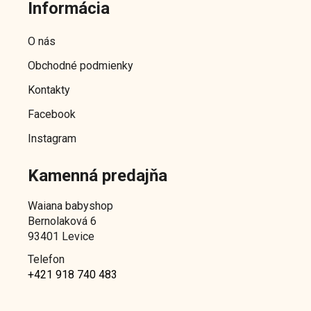
c
Informácia
p
i
ä
e
O nás
p
t
r
Obchodné podmienky
i
v
e
Kontakty
k
y
Facebook
v
ý
Instagram
p
i
Kamenná predajňa
s
u
Waiana babyshop
Bernolaková 6
93401 Levice
Telefon
+421 918 740 483