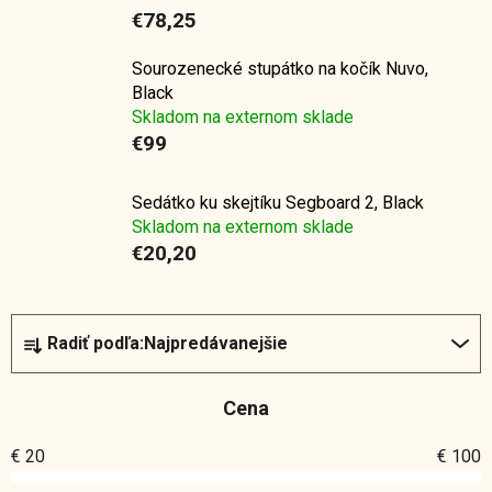
€78,25
Sourozenecké stupátko na kočík Nuvo,
Black
Skladom na externom sklade
€99
Sedátko ku skejtíku Segboard 2, Black
Skladom na externom sklade
€20,20
R
Radiť podľa:
Najpredávanejšie
a
d
Cena
e
n
€
20
€
100
i