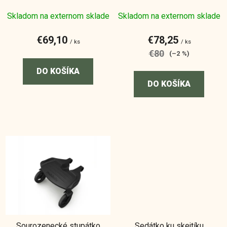
u
Skladom na externom sklade
Skladom na externom sklade
k
t
€69,10
€78,25
o
/ ks
/ ks
€80
(–2 %)
v
DO KOŠÍKA
DO KOŠÍKA
Sourozenecké stupátko
Sedátko ku skejtíku