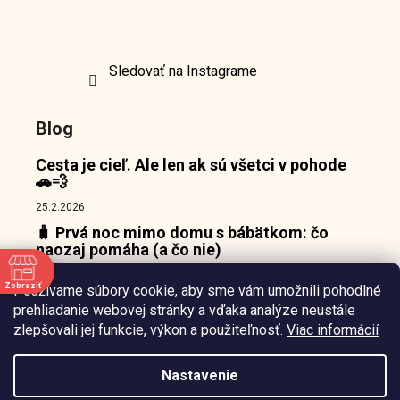
Sledovať na Instagrame
Blog
Cesta je cieľ. Ale len ak sú všetci v pohode
🚗💨
25.2.2026
🧳 Prvá noc mimo domu s bábätkom: čo
naozaj pomáha (a čo nie)
18.2.2026
Zobraziť
Používame súbory cookie, aby sme vám umožnili pohodlné
👶 Prečo bábätká nepotrebujú zábavu, ale
e
prehliadanie webovej stránky a vďaka analýze neustále
pokojný bod, o ktorý sa môžu oprieť 🌙
zlepšovali jej funkcie, výkon a použiteľnosť.
Viac informácií
10.2.2026
Nastavenie