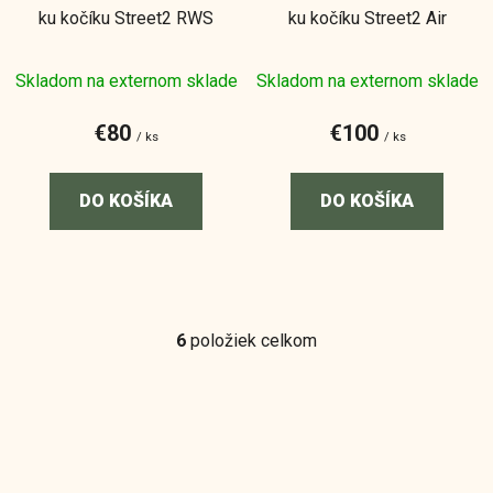
ku kočíku Street2 RWS
ku kočíku Street2 Air
Skladom na externom sklade
Skladom na externom sklade
€80
€100
/ ks
/ ks
DO KOŠÍKA
DO KOŠÍKA
6
položiek celkom
O
v
l
á
d
Z
a
á