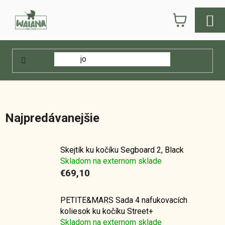
Prejsť
NÁKUPN
na
obsah
KOŠÍK
Domov
/
E-shop
/
Kočíky
/
Doplnky ku kočíkom
/
Kolesá, návleky a duša
Kolesá, návleky a duša
Najpredávanejšie
Skejtík ku kočíku Segboard 2, Black
Skladom na externom sklade
€69,10
PETITE&MARS Sada 4 nafukovacích
koliesok ku kočíku Street+
Skladom na externom sklade