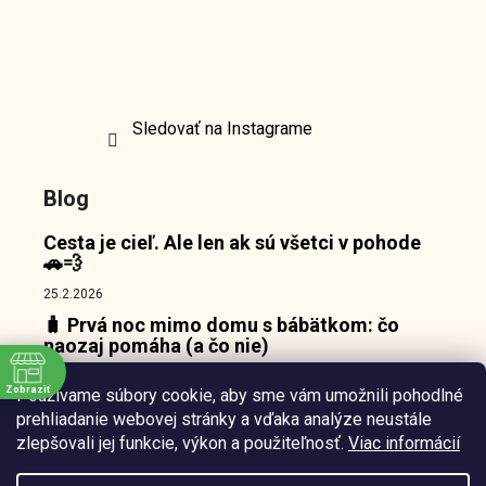
Sledovať na Instagrame
Blog
Cesta je cieľ. Ale len ak sú všetci v pohode
🚗💨
25.2.2026
🧳 Prvá noc mimo domu s bábätkom: čo
naozaj pomáha (a čo nie)
18.2.2026
Zobraziť
Používame súbory cookie, aby sme vám umožnili pohodlné
👶 Prečo bábätká nepotrebujú zábavu, ale
e
prehliadanie webovej stránky a vďaka analýze neustále
pokojný bod, o ktorý sa môžu oprieť 🌙
zlepšovali jej funkcie, výkon a použiteľnosť.
Viac informácií
10.2.2026