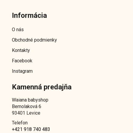
Z
á
Informácia
p
ä
O nás
t
Obchodné podmienky
i
e
Kontakty
Facebook
Instagram
Kamenná predajňa
Waiana babyshop
Bernolaková 6
93401 Levice
Telefon
+421 918 740 483