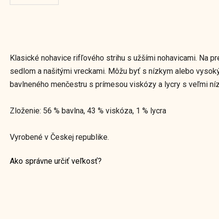
Klasické nohavice rifľového strihu s užšími nohavicami. Na p
sedlom a našitými vreckami. Môžu byť s nízkym alebo vysok
bavlneného menčestru s prímesou viskózy a lycry s veľmi n
Zloženie: 56 % bavlna,
43
%
viskóza, 1 % lycra
Vyrobené v Českej
republike.
Ako správne určiť veľkosť?