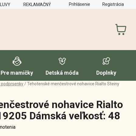
Prihlásenie
Registrácia
MLUVY
REKLAMAČNÝ PORIADOK
FORMULÁR NA VYTKNUTI
NÁKUP
KOŠÍK
Pre mamičky
Detská móda
Doplnky
e podprsenky
/
Tehotenské menčestrové nohavice Rialto Steiny
nčestrové nohavice Rialto
 19205 Dámská veľkosť: 48
notenia