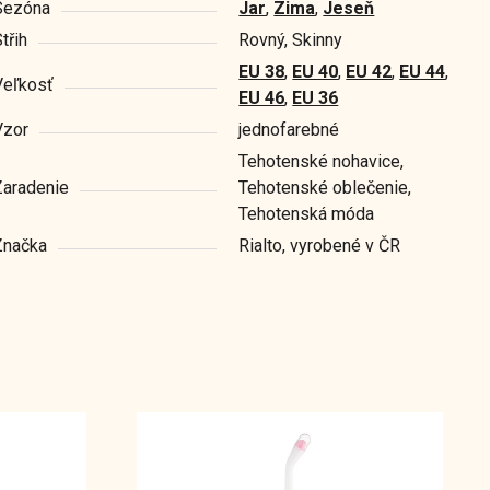
Sezóna
Jar
,
Zima
,
Jeseň
třih
Rovný, Skinny
EU 38
,
EU 40
,
EU 42
,
EU 44
,
Veľkosť
EU 46
,
EU 36
Vzor
jednofarebné
Tehotenské nohavice,
Zaradenie
Tehotenské oblečenie,
Tehotenská móda
Značka
Rialto, vyrobené v ČR