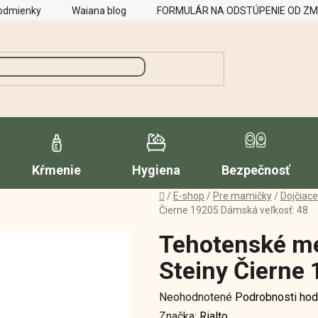
odmienky
Waiana blog
FORMULÁR NA ODSTÚPENIE OD Z
Kŕmenie
Hygiena
Bezpečnosť
Domov
/
E-shop
/
Pre mamičky
/
Dojčiac
Čierne 19205 Dámská veľkosť: 48
Tehotenské me
Steiny Čierne
Priemerné
Neohodnotené
Podrobnosti hod
hodnotenie
Značka:
Rialto