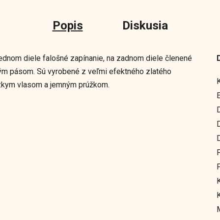
Popis
Diskusia
rednom diele falošné zapínanie, na zadnom diele členené
ým pásom. Sú vyrobené z veľmi efektného zlatého
ízkym vlasom a jemným prúžkom.
F