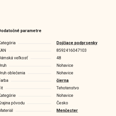
Dodatočné parametre
Kategória
Dojčiace podprsenky
EAN
8592416047103
Dámská veľkosť
48
Druh
Nohavice
Druh oblečenia
Nohavice
Farba
čierna
it
Tehotenstvo
Kategórie
Nohavice
Krajina pôvodu
Česko
Materiál
Menčester