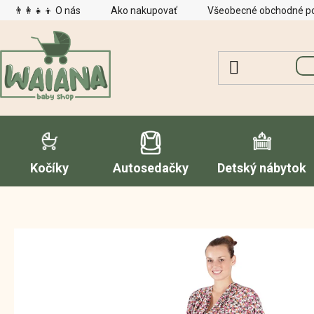
Prejsť
👨‍👩‍👧‍👦 O nás
Ako nakupovať
Všeobecné obchodné p
na
obsah
Kočíky
Autosedačky
Detský nábytok