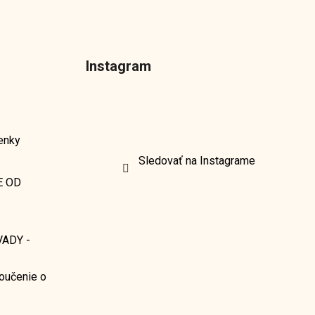
Instagram
enky
Sledovať na Instagrame
E OD
ADY -
oučenie o