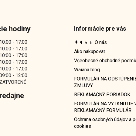
ie hodiny
Informácie pre vás
10:00 - 17:00
👨‍👩‍👧‍👦 O nás
10:00 - 17:00
Ako nakupovať
10:00 - 17:00
Všeobecné obchodné podmi
10:00 - 17:00
10:00 - 17:00
Waiana blog
09:00 - 12:00
FORMULÁR NA ODSTÚPENI
ZATVORENÉ
ZMLUVY
redajne
REKLAMAČNÝ PORIADOK
FORMULÁR NA VYTKNUTIE V
REKLAMAČNÝ FORMULÁR
Ochrana osobných údajov a p
cookies