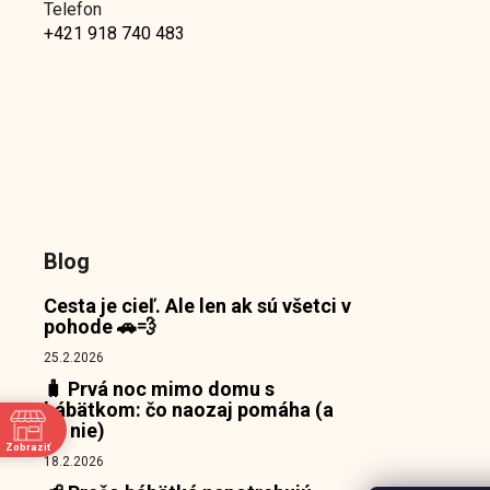
Telefon
+421 918 740 483
Blog
Cesta je cieľ. Ale len ak sú všetci v
pohode 🚗💨
25.2.2026
🧳 Prvá noc mimo domu s
bábätkom: čo naozaj pomáha (a
čo nie)
Zobraziť
18.2.2026
e