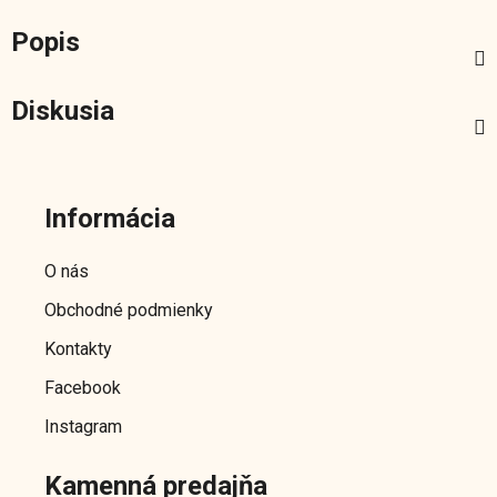
Popis
Diskusia
Z
á
Informácia
p
ä
O nás
t
Obchodné podmienky
i
e
Kontakty
Facebook
Instagram
Kamenná predajňa