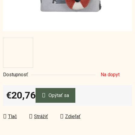
Dostupnosť
Na dopyt
€20,76
Opýtať sa
Jednotková cena:
Tlač
Strážiť
Zdieľať