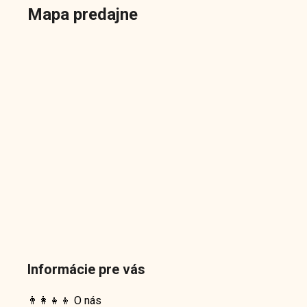
Mapa predajne
Informácie pre vás
👨‍👩‍👧‍👦 O nás