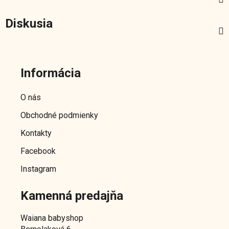
Diskusia
Z
á
Informácia
p
ä
O nás
t
Obchodné podmienky
i
e
Kontakty
Facebook
Instagram
Kamenná predajňa
Waiana babyshop