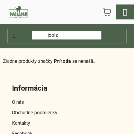
Prejsť
NÁKUPN
na
obsah
KOŠÍK
Domov
/
Predávané značky
/
Príroda
Príroda
Žiadne produkty značky
Príroda
sa nenašli...
Z
á
Informácia
p
ä
O nás
t
Obchodné podmienky
i
e
Kontakty
Facebook