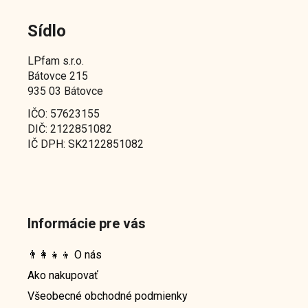
Sídlo
LPfam s.r.o.
Bátovce 215
935 03 Bátovce
IČO: 57623155
DIČ: 2122851082
IČ DPH: SK2122851082
Informácie pre vás
👨‍👩‍👧‍👦 O nás
Ako nakupovať
Všeobecné obchodné podmienky