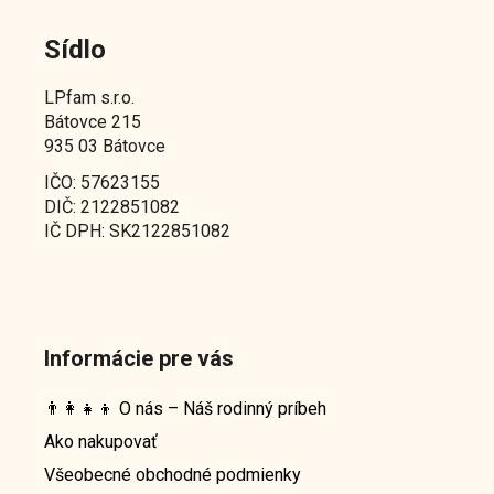
Sídlo
LPfam s.r.o.
Bátovce 215
935 03 Bátovce
IČO: 57623155
DIČ: 2122851082
IČ DPH: SK2122851082
Informácie pre vás
👨‍👩‍👧‍👦 O nás – Náš rodinný príbeh
Ako nakupovať
Všeobecné obchodné podmienky