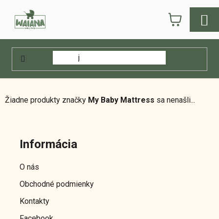
Prejsť
NÁKUPN
na
obsah
KOŠÍK
Domov
/
Predávané značky
/
My Baby Mattress
My Baby Mattress
Žiadne produkty značky
My Baby Mattress
sa nenašli...
Z
á
Informácia
p
ä
O nás
t
Obchodné podmienky
i
e
Kontakty
Facebook