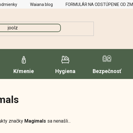
odmienky
Waiana blog
FORMULÁR NA ODSTÚPENIE OD Z
Kŕmenie
Hygiena
Bezpečnosť
mals
ukty značky
Magimals
sa nenašli...