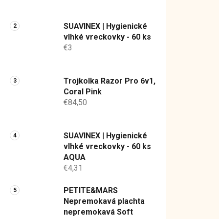
a
n
SUAVINEX | Hygienické
e
vlhké vreckovky - 60 ks
l
€3
Trojkolka Razor Pro 6v1,
Coral Pink
€84,50
SUAVINEX | Hygienické
vlhké vreckovky - 60 ks
AQUA
€4,31
PETITE&MARS
Nepremokavá plachta
nepremokavá Soft