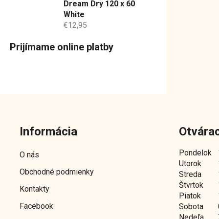
Dream Dry 120 x 60
White
€12,95
Prijímame online platby
Z
á
Informácia
Otvárac
p
ä
Pondelok
O nás
t
Utorok
Obchodné podmienky
i
Streda
e
Štvrtok
Kontakty
Piatok
Facebook
Sobota
Nedeľa