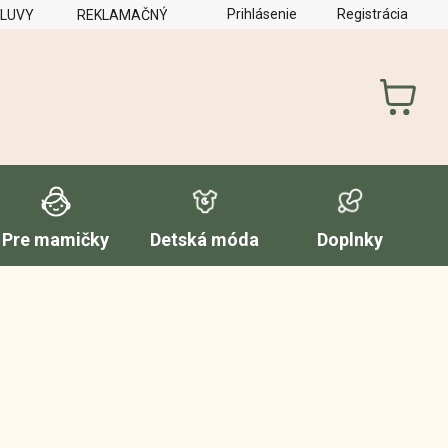
Prihlásenie
Registrácia
MLUVY
REKLAMAČNÝ PORIADOK
FORMULÁR NA VYTKNUTI
NÁKUP
KOŠÍK
Pre mamičky
Detská móda
Doplnky