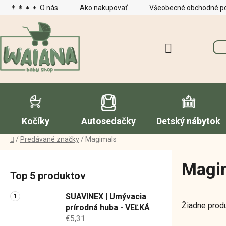
Prejsť
👨‍👩‍👧‍👦 O nás
Ako nakupovať
Všeobecné obchodné p
na
obsah
Kočíky
Autosedačky
Detský nábytok
Domov
/
Predávané značky
/
Magimals
B
Magi
o
Top 5 produktov
č
n
SUAVINEX | Umývacia
Žiadne prod
ý
prírodná huba - VEĽKÁ
€5,31
p