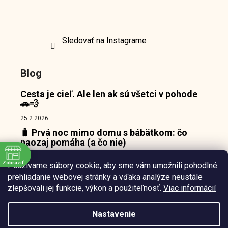
Sledovať na Instagrame
Blog
Cesta je cieľ. Ale len ak sú všetci v pohode
🚗💨
25.2.2026
🧳 Prvá noc mimo domu s bábätkom: čo
naozaj pomáha (a čo nie)
18.2.2026
Zobraziť
Používame súbory cookie, aby sme vám umožnili pohodlné
👶 Prečo bábätká nepotrebujú zábavu, ale
e
prehliadanie webovej stránky a vďaka analýze neustále
pokojný bod, o ktorý sa môžu oprieť 🌙
zlepšovali jej funkcie, výkon a použiteľnosť.
Viac informácií
10.2.2026
Nastavenie