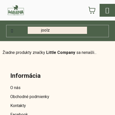
Prejsť
NÁKUPN
na
obsah
KOŠÍK
Domov
/
Predávané značky
/
Little Company
Little Company
Žiadne produkty značky
Little Company
sa nenašli...
Z
á
Informácia
p
ä
O nás
t
Obchodné podmienky
i
e
Kontakty
Facebook