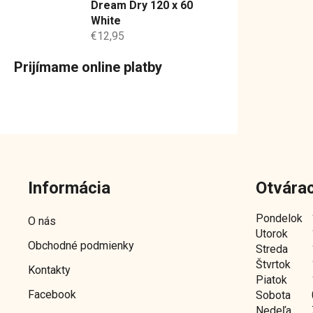
Dream Dry 120 x 60
White
€12,95
Prijímame online platby
Z
á
Informácia
Otvárac
p
ä
Pondelok
O nás
t
Utorok
Obchodné podmienky
i
Streda
e
Štvrtok
Kontakty
Piatok
Facebook
Sobota
Nedeľa