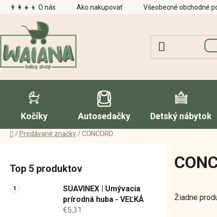
Prejsť
👨‍👩‍👧‍👦 O nás
Ako nakupovať
Všeobecné obchodné p
na
obsah
Kočíky
Autosedačky
Detský nábytok
Domov
/
Predávané značky
/
CONCORD
B
CON
o
Top 5 produktov
č
n
SUAVINEX | Umývacia
Žiadne prod
ý
prírodná huba - VEĽKÁ
€5,31
p