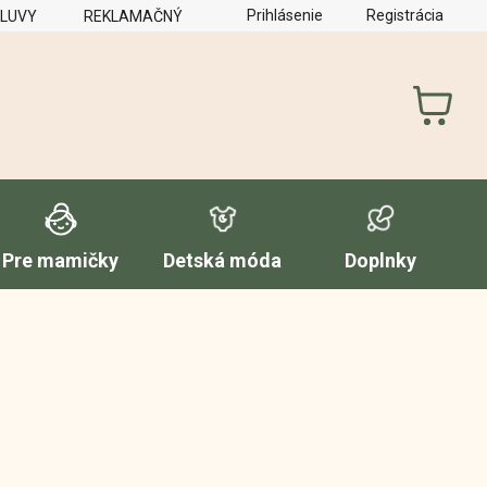
Prihlásenie
Registrácia
MLUVY
REKLAMAČNÝ PORIADOK
FORMULÁR NA VYTKNUTI
NÁKUP
KOŠÍK
Pre mamičky
Detská móda
Doplnky