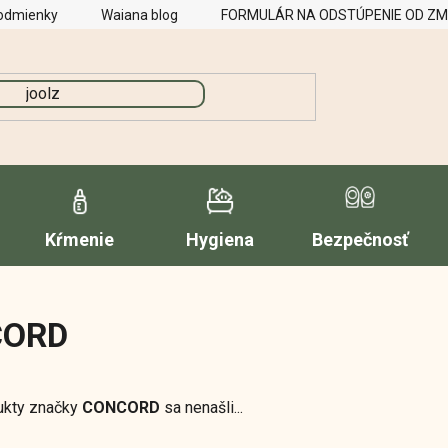
odmienky
Waiana blog
FORMULÁR NA ODSTÚPENIE OD Z
Kŕmenie
Hygiena
Bezpečnosť
CORD
ukty značky
CONCORD
sa nenašli...