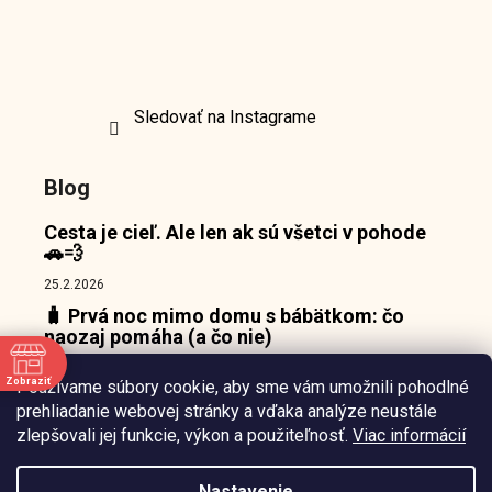
Sledovať na Instagrame
Blog
Cesta je cieľ. Ale len ak sú všetci v pohode
🚗💨
25.2.2026
🧳 Prvá noc mimo domu s bábätkom: čo
naozaj pomáha (a čo nie)
18.2.2026
Zobraziť
Používame súbory cookie, aby sme vám umožnili pohodlné
👶 Prečo bábätká nepotrebujú zábavu, ale
e
prehliadanie webovej stránky a vďaka analýze neustále
pokojný bod, o ktorý sa môžu oprieť 🌙
zlepšovali jej funkcie, výkon a použiteľnosť.
Viac informácií
10.2.2026
Nastavenie