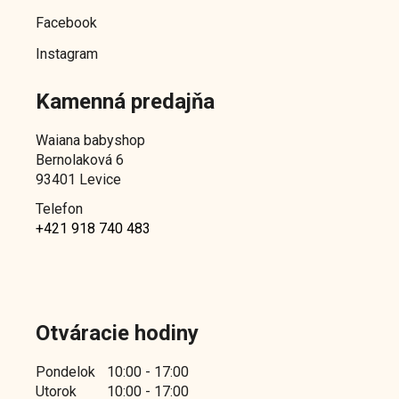
o
d
Facebook
d
u
u
Instagram
k
k
t
Kamenná predajňa
t
o
o
v
Waiana babyshop
v
Bernolaková 6
93401 Levice
Telefon
+421 918 740 483
Otváracie hodiny
Pondelok
10:00 - 17:00
Utorok
10:00 - 17:00