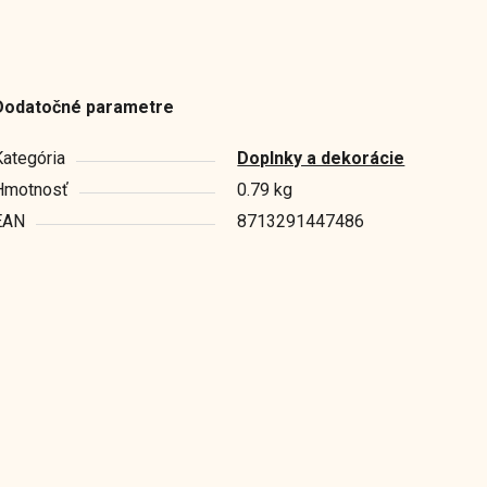
Dodatočné parametre
Kategória
Doplnky a dekorácie
Hmotnosť
0.79 kg
EAN
8713291447486