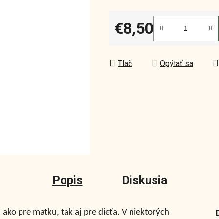
0,0
z
€8,50
5
Jednotková cena:
hviezdičiek.
Tlač
Opýtať sa
Popis
Diskusia
 ako pre matku, tak aj pre dieťa. V niektorých