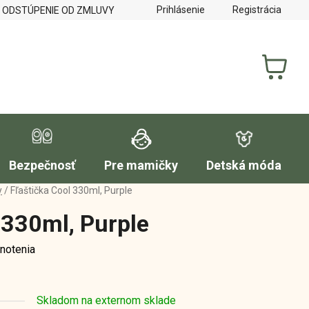
Prihlásenie
Registrácia
 ODSTÚPENIE OD ZMLUVY
REKLAMAČNÝ PORIADOK
FORM
NÁKUP
KOŠÍK
Bezpečnosť
Pre mamičky
Detská móda
y
/
Fľaštička Cool 330ml, Purple
 330ml, Purple
notenia
Skladom na externom sklade