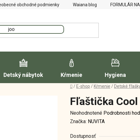
eobecné obchodné podmienky
Waiana blog
FORMULÁR NA
Detský nábytok
Kŕmenie
Hygiena
Domov
/
E-shop
/
Kŕmenie
/
Detské fľašk
Fľaštička Cool
Priemerné
Neohodnotené
Podrobnosti hod
hodnotenie
Značka:
NUVITA
produktu
Dostupnosť
je