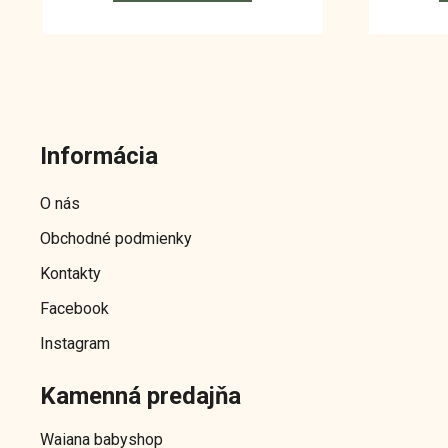
Z
á
Informácia
p
ä
O nás
t
Obchodné podmienky
i
e
Kontakty
Facebook
Instagram
Kamenná predajňa
Waiana babyshop