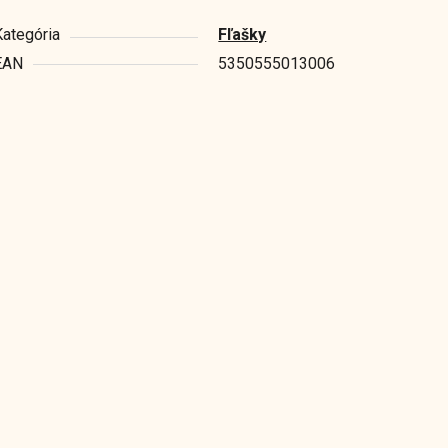
Kategória
Fľašky
EAN
5350555013006