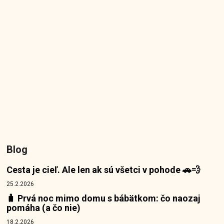
Blog
Cesta je cieľ. Ale len ak sú všetci v pohode 🚗💨
25.2.2026
🧳 Prvá noc mimo domu s bábätkom: čo naozaj
pomáha (a čo nie)
18.2.2026