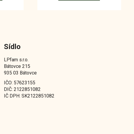
Sídlo
LPfam s.r.o.
Bátovce 215
935 03 Bátovce
IČO: 57623155
DIČ: 2122851082
IČ DPH: SK2122851082