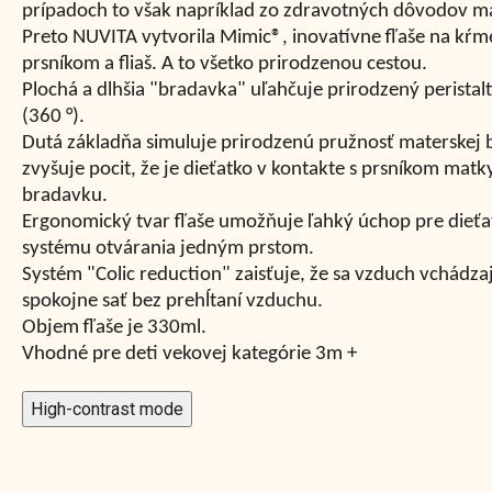
prípadoch to však napríklad zo zdravotných dôvodov ma
Preto NUVITA vytvorila Mimic®, inovatívne fľaše na kŕm
prsníkom a fliaš. A to všetko prirodzenou cestou.
Plochá a dlhšia "bradavka" uľahčuje prirodzený peristalt
(360 °).
Dutá základňa simuluje prirodzenú pružnosť materskej b
zvyšuje pocit, že je dieťatko v kontakte s prsníkom matk
bradavku.
Ergonomický tvar fľaše umožňuje ľahký úchop pre dieťa
systému otvárania jedným prstom.
Systém "Colic reduction" zaisťuje, že sa vzduch vchádza
spokojne sať bez prehĺtaní vzduchu.
Objem fľaše je 330ml.
Vhodné pre deti vekovej kategórie 3m +
High-contrast mode