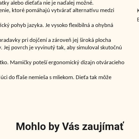
tky alebo dieťaťa nie je naďalej možné.
enie, ktoré pomáhajú vytvárať alternatívu medzi
ický pohyb jazyka. Je vysoko flexibilná a ohybná
radavky pri dojčení a zároveň jej široká plocha
y. Jej povrch je vyvinutý tak, aby simuloval skutočnú
tko. Mamičky poteší ergonomický dizajn otváracieho
júci do fľaše nemieša s mliekom. Dieťa tak môže
Mohlo by Vás zaujímať