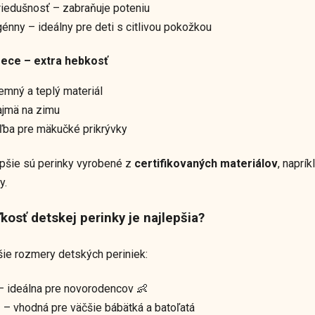
riedušnosť – zabraňuje poteniu
énny – ideálny pre deti s citlivou pokožkou
eece
– extra hebkosť
emný a teplý materiál
ajmä na zimu
ľba pre mäkučké prikrývky
pšie sú perinky vyrobené z
certifikovaných materiálov
, naprí
y.
ľkosť detskej perinky je najlepšia?
šie rozmery detských periniek:
 ideálna pre novorodencov 👶
m
– vhodná pre väčšie bábätká a batoľatá