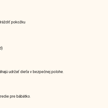
dráždiť pokožku
d)
hajú udržať dieťa v bezpečnej polohe.
tredie pre bábätko.