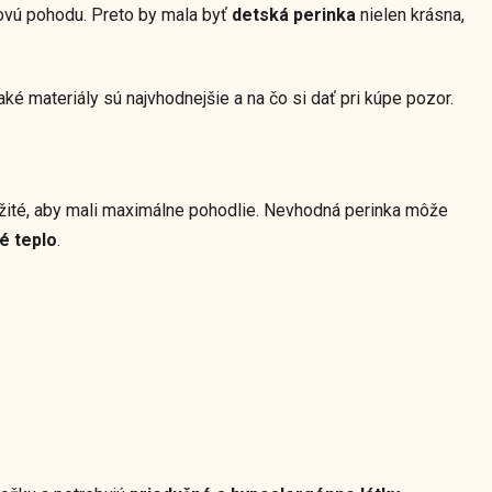
kovú pohodu. Preto by mala byť
detská perinka
nielen krásna,
 aké materiály sú najvhodnejšie a na čo si dať pri kúpe pozor.
ležité, aby mali maximálne pohodlie. Nevhodná perinka môže
é teplo
.