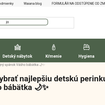
odmienky
Waiana blog
FORMULÁR NA ODSTÚPENIE OD Z
Detský nábytok
Kŕmenie
Hygiena
kojný spánok Vášho bábätka 🌙✨
ybrať najlepšiu detskú perink
 bábätka 🌙✨