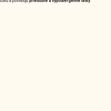
kožku a potrebujú
priedušné a hypoalergénne látky
.