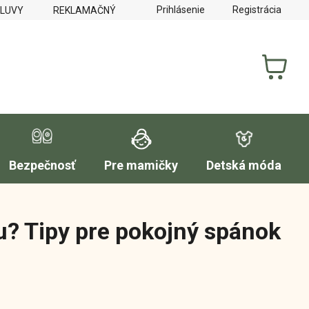
Prihlásenie
Registrácia
MLUVY
REKLAMAČNÝ PORIADOK
FORMULÁR NA VYTKNUTI
NÁKUP
KOŠÍK
Bezpečnosť
Pre mamičky
Detská móda
u? Tipy pre pokojný spánok