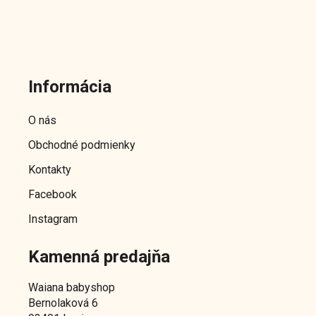
Z
á
Informácia
p
ä
O nás
t
Obchodné podmienky
i
e
Kontakty
Facebook
Instagram
Kamenná predajňa
Waiana babyshop
Bernolaková 6