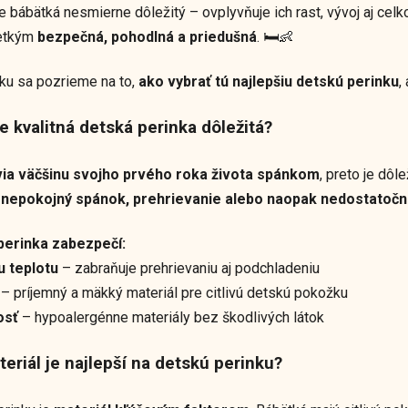
e bábätká nesmierne dôležitý – ovplyvňuje ich rast, vývoj aj cel
šetkým
bezpečná, pohodlná a priedušná
. 🛏️👶
ku sa pozrieme na to,
ako vybrať tú najlepšiu detskú perinku
,
je kvalitná detská perinka dôležitá?
via väčšinu svojho prvého roka života spánkom
, preto je dô
ť
nepokojný spánok, prehrievanie alebo naopak nedostatočn
 perinka zabezpečí:
u teplotu
– zabraňuje prehrievaniu aj podchladeniu
– príjemný a mäkký materiál pre citlivú detskú pokožku
osť
– hypoalergénne materiály bez škodlivých látok
teriál je najlepší na detskú perinku?