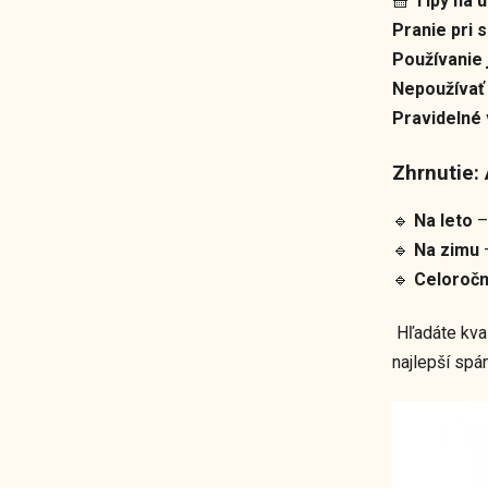
🧺
Tipy na ú
Pranie pri 
Používanie
Nepoužívať
Pravidelné 
Zhrnutie:
🔹
Na leto
–
🔹
Na zimu
–
🔹
Celoročn
Hľadáte kva
najlepší spá