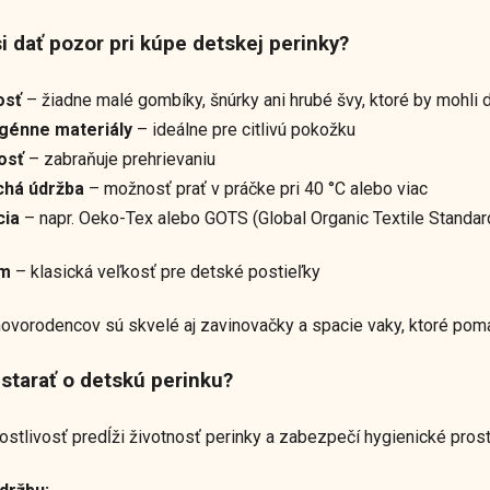
si dať pozor pri kúpe detskej perinky?
osť
– žiadne malé gombíky, šnúrky ani hrubé švy, ktoré by mohli 
génne materiály
– ideálne pre citlivú pokožku
osť
– zabraňuje prehrievaniu
há údržba
– možnosť prať v práčke pri 40 °C alebo viac
cia
– napr. Oeko-Tex alebo GOTS (Global Organic Textile Standar
cm
– klasická veľkosť pre detské postieľky
ovorodencov sú skvelé aj zavinovačky a spacie vaky, ktoré pomá
 starať o detskú perinku?
ostlivosť predĺži životnosť perinky a zabezpečí hygienické pros