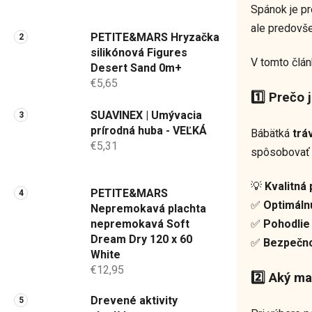
a
Spánok je pr
n
ale predov
PETITE&MARS Hryzačka
e
silikónová Figures
V tomto člán
l
Desert Sand 0m+
€5,65
1️⃣ Prečo 
SUAVINEX | Umývacia
prírodná huba - VEĽKÁ
Bábätká
trá
€5,31
spôsobova
💡
Kvalitná
PETITE&MARS
✅
Optimáln
Nepremokavá plachta
✅
Pohodlie
nepremokavá Soft
Dream Dry 120 x 60
✅
Bezpečn
White
€12,95
2️⃣ Aký ma
Drevené aktivity