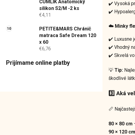
CUMLÍK Anatomický
✔️ Vysoká p
silikon S2/M -2 ks
✔️ Hypoalerg
€4,11
☁️
Minky fl
PETITE&MARS Chránič
matraca Safe Dream 120
✔️ Luxusne j
x 60
✔️ Vhodný n
€6,76
✔️ Skvelá vo
Prijímame online platby
💡
Tip:
Najle
škodlivé látk
3️⃣ Aká ve
📏 Najčastej
80 × 80 cm
–
90 × 120 c