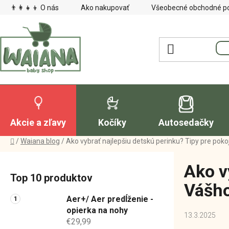
Prejsť
👨‍👩‍👧‍👦 O nás
Ako nakupovať
Všeobecné obchodné p
na
obsah
Akcie a zľavy
Kočíky
Autosedačky
Domov
/
Waiana blog
/
Ako vybrať najlepšiu detskú perinku? Tipy pre po
B
Ako v
o
Top 10 produktov
č
Vášho
n
Aer+/ Aer predĺženie -
ý
opierka na nohy
13.3.2025
€29,99
p