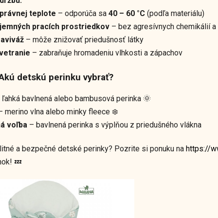
držbu:
správnej teplote
– odporúča sa
40 – 60 °C
(podľa materiálu)
 jemných pracích prostriedkov
– bez agresívnych chemikálií a
 aviváž
– môže znižovať priedušnosť látky
vetranie
– zabraňuje hromadeniu vlhkosti a zápachov
 Akú detskú perinku vybrať?
 ľahká bavlnená alebo bambusová perinka 🌞
 merino vlna alebo minky fleece ❄️
á voľba
– bavlnená perinka s výplňou z priedušného vlákna
litné a bezpečné detské perinky? Pozrite si ponuku na
https://
nok! 💤