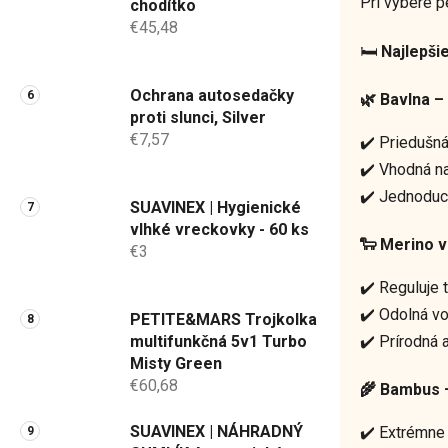
Pri výbere p
chodítko
€45,48
🛏️
Najlepši
Ochrana autosedačky
🌿
Bavlna
– 
proti slunci, Silver
€7,57
✔️ Priedušná
✔️ Vhodná na
✔️ Jednoduc
SUAVINEX | Hygienické
vlhké vreckovky - 60 ks
🐑
Merino v
€3
✔️ Reguluje 
✔️ Odolná vo
PETITE&MARS Trojkolka
✔️ Prírodná 
multifunkčná 5v1 Turbo
Misty Green
€60,68
🌾
Bambus
–
SUAVINEX | NÁHRADNÝ
✔️ Extrémne