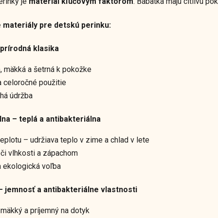
erinky je
materiál kľúčovým faktorom
. Bábätká majú citlivú po
e materiály pre detskú perinku:
prírodná klasika
, mäkká a šetrná k pokožke
 celoročné použitie
há údržba
lna
– teplá a antibakteriálna
teplotu – udržiava teplo v zime a chlad v lete
či vlhkosti a zápachom
a ekologická voľba
 jemnosť a antibakteriálne vlastnosti
 mäkký a príjemný na dotyk