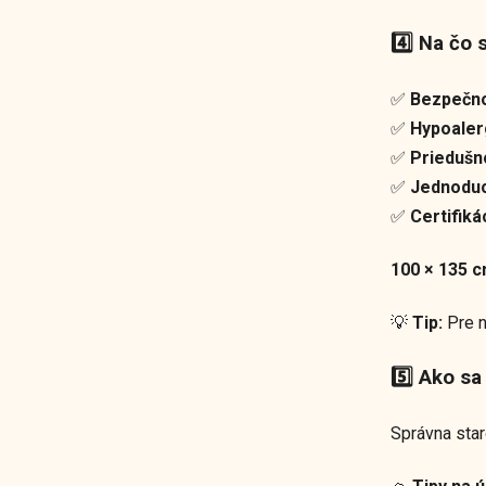
4️⃣ Na čo 
✅
Bezpečn
✅
Hypoaler
✅
Priedušn
✅
Jednoduc
✅
Certifiká
100 × 135 
💡
Tip:
Pre n
5️⃣ Ako sa
Správna star