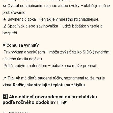
👶 Overal so zapínaním na zips alebo cvoky – uľahčuje nočné
prebaľovanie.
🎩 Bavlnená čiapka – len ak je v miestnosti chladnejšie.
🌙 Spací vak alebo zavinovačka – udrží bábätko v teple a
bezpečí.
❌
Čomu sa vyhnúť?
Prikrývkam a vankúšom – môžu zvýšiť riziko SIDS (syndróm
náhleho úmrtia dojčiat).
Príliš hrubým materiálom – bábätko sa môže prehriať.
📌
Tip:
Ak má dieťa studené rúčky, neznamená to, že mu je
zima.
Radšej skontrolujte teplotu na zátylku.
3️⃣ Ako obliecť novorodenca na prechádzku
podľa ročného obdobia? 🚶‍♀️🌿