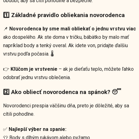
období, aby sa cítil pohodlne a bezpečne.
1️⃣ Základné pravidlo obliekania novorodenca
📌
Novorodenca by sme mali obliekať o jednu vrstvu viac
ako dospelého. Ak ste doma v tričku, bábätko by malo mať
napríklad body a tenký overal. Ak idete von, pridajte ďalšiu
vrstvu podľa počasia. 🌡️
👉
Kľúčom je vrstvenie
– ak je dieťaťu teplo, môžete ľahko
odobrať jednu vrstvu oblečenia.
2️⃣ Ako obliecť novorodenca na spánok? 😴
Novorodenci prespia väčšinu dňa, preto je dôležité, aby sa
cítili pohodlne.
✅
Najlepší výber na spanie:
👕 Body s dlhým rukávom alebo pyžamo.