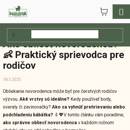
Prejsť
NÁKUPN
na
obsah
KOŠÍK
Domov
/
Waiana blog
/
Ako obliecť novorodenca? 👶 Praktický sprievodca
pre rodičov
Ako obliecť novorodenca?
👶 Praktický sprievodca pre
rodičov
18.3.2025
Obliekanie novorodenca môže byť pre čerstvých rodičov
výzvou.
Aké vrstvy sú ideálne?
Kedy používať body,
overaly či zavinovačky?
Ako sa vyhnúť prehrievaniu alebo
podchladeniu bábätka?
🍼💖V tomto článku vám poradíme,
ako správne obliecť novorodenca
v každom ročnom