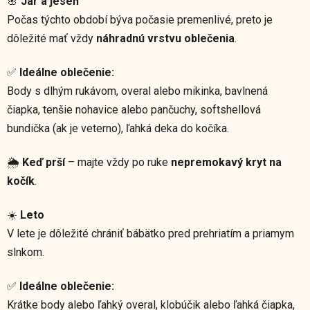
🌸
Jar a jeseň
Počas týchto období býva počasie premenlivé, preto je
dôležité mať vždy
náhradnú vrstvu oblečenia
.
✅
Ideálne oblečenie:
Body s dlhým rukávom, overal alebo mikinka, bavlnená
čiapka, tenšie nohavice alebo pančuchy, softshellová
bundička (ak je veterno), ľahká deka do kočíka.
🌦️
Keď prší
– majte vždy po ruke
nepremokavý kryt na
kočík
.
☀️
Leto
V lete je dôležité chrániť bábätko pred prehriatím a priamym
slnkom.
✅
Ideálne oblečenie:
Krátke body alebo ľahký overal, klobúčik alebo ľahká čiapka,