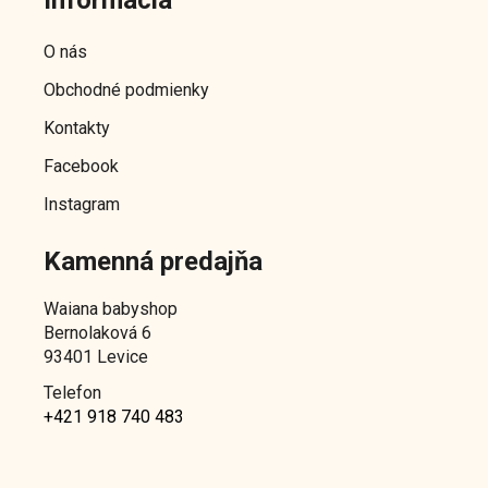
p
ä
O nás
t
Obchodné podmienky
i
e
Kontakty
Facebook
Instagram
Kamenná predajňa
Waiana babyshop
Bernolaková 6
93401 Levice
Telefon
+421 918 740 483