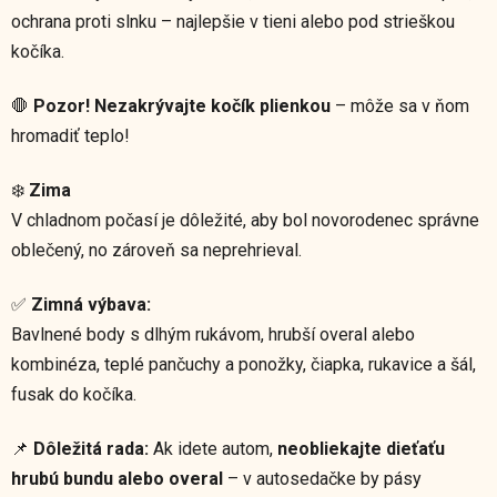
ochrana proti slnku – najlepšie v tieni alebo pod strieškou
kočíka.
🛑
Pozor!
Nezakrývajte kočík plienkou
– môže sa v ňom
hromadiť teplo!
❄️
Zima
V chladnom počasí je dôležité, aby bol novorodenec správne
oblečený, no zároveň sa neprehrieval.
✅
Zimná výbava:
Bavlnené body s dlhým rukávom, hrubší overal alebo
kombinéza, teplé pančuchy a ponožky, čiapka, rukavice a šál,
fusak do kočíka.
📌
Dôležitá rada:
Ak idete autom,
neobliekajte dieťaťu
hrubú bundu alebo overal
– v autosedačke by pásy