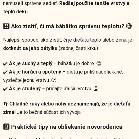
nemuseli správne sedieť.
Radšej použite tenšie vrstvy a
teplú deku.
4️⃣ Ako zistiť, či má bábätko správnu teplotu? 🧐
Najlepší spôsob, ako zistiť, či je dieťaťu teplo alebo zima, je
dotknúť sa jeho zátylku
(zadnej časti krku).
✔️
Ak je suchý a teplý
– bábätku je dobre. 😊
✔️
Ak je horúci a spotený
– dieťa je príliš naobliekané,
vyzlečte jednu vrstvu. 🥵
✔️
Ak je studený
– pridajte ďalšiu vrstvu. 🥶
👣
Chladné ruky alebo nohy neznamenajú, že je dieťaťu
zima!
Je to bežná súčasť ich vývoja.
5️⃣ Praktické tipy na obliekanie novorodenca