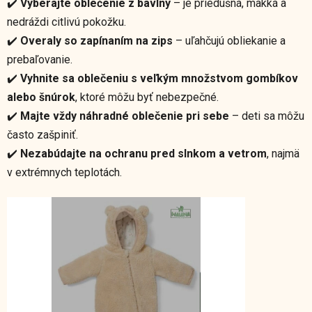
✔️
Vyberajte oblečenie z bavlny
– je priedušná, mäkká a
nedráždi citlivú pokožku.
✔️
Overaly so zapínaním na zips
– uľahčujú obliekanie a
prebaľovanie.
✔️
Vyhnite sa oblečeniu s veľkým množstvom gombíkov
alebo šnúrok
, ktoré môžu byť nebezpečné.
✔️
Majte vždy náhradné oblečenie pri sebe
– deti sa môžu
často zašpiniť.
✔️
Nezabúdajte na ochranu pred slnkom a vetrom
, najmä
v extrémnych teplotách.