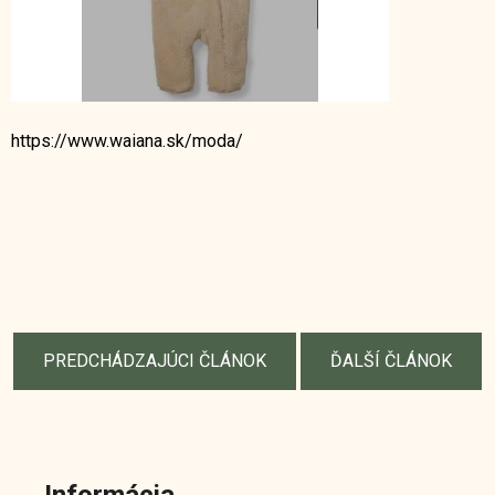
https://www.waiana.sk/moda/
PREDCHÁDZAJÚCI ČLÁNOK
ĎALŠÍ ČLÁNOK
Z
á
Informácia