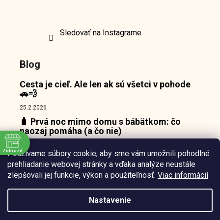
Sledovať na Instagrame
Blog
Cesta je cieľ. Ale len ak sú všetci v pohode
🚗💨
25.2.2026
🧳 Prvá noc mimo domu s bábätkom: čo
naozaj pomáha (a čo nie)
18.2.2026
Zobraziť
Používame súbory cookie, aby sme vám umožnili pohodlné
👶 Prečo bábätká nepotrebujú zábavu, ale
e
prehliadanie webovej stránky a vďaka analýze neustále
pokojný bod, o ktorý sa môžu oprieť 🌙
zlepšovali jej funkcie, výkon a použiteľnosť.
Viac informácií
10.2.2026
Nastavenie