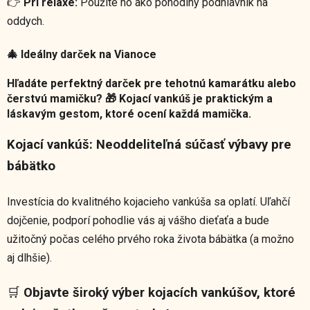
👉
Pri relaxe:
Použite ho ako pohodlný podhlavník na
oddych.
🎄 Ideálny darček na Vianoce
Hľadáte perfektný darček pre tehotnú kamarátku alebo
čerstvú mamičku? 🎁 Kojací vankúš je praktickým a
láskavým gestom, ktoré ocení každá mamička.
Kojací vankúš: Neoddeliteľná súčasť výbavy pre
bábätko
Investícia do kvalitného kojacieho vankúša sa oplatí. Uľahčí
dojčenie, podporí pohodlie vás aj vášho dieťaťa a bude
užitočný počas celého prvého roka života bábätka (a možno
aj dlhšie).
🛒
Objavte široký výber kojacích vankúšov, ktoré