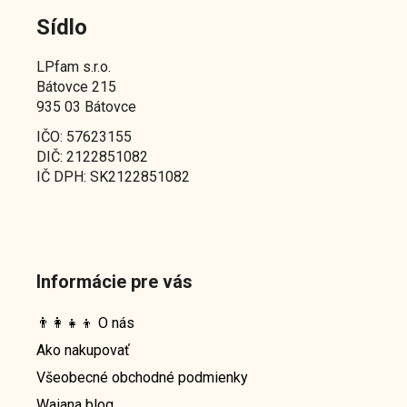
Sídlo
LPfam s.r.o.
Bátovce 215
935 03 Bátovce
IČO: 57623155
DIČ: 2122851082
IČ DPH: SK2122851082
Informácie pre vás
👨‍👩‍👧‍👦 O nás
Ako nakupovať
Všeobecné obchodné podmienky
Waiana blog