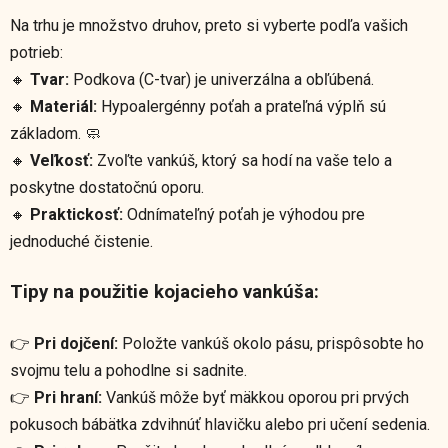
Na trhu je množstvo druhov, preto si vyberte podľa vašich
potrieb:
🔸
Tvar:
Podkova (C-tvar) je univerzálna a obľúbená.
🔸
Materiál:
Hypoalergénny poťah a prateľná výplň sú
základom. 🧼
🔸
Veľkosť:
Zvoľte vankúš, ktorý sa hodí na vaše telo a
poskytne dostatočnú oporu.
🔸
Praktickosť:
Odnímateľný poťah je výhodou pre
jednoduché čistenie.
Tipy na použitie kojacieho vankúša:
👉
Pri dojčení:
Položte vankúš okolo pásu, prispôsobte ho
svojmu telu a pohodlne si sadnite.
👉
Pri hraní:
Vankúš môže byť mäkkou oporou pri prvých
pokusoch bábätka zdvihnúť hlavičku alebo pri učení sedenia.