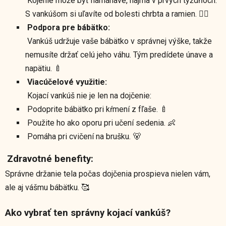
Kojenie môže byť namáhavé, najmä v prvých týždňoch.
S vankúšom si uľavíte od bolesti chrbta a ramien. 🧘‍♀️
Podpora pre bábätko:
Vankúš udržuje vaše bábätko v správnej výške, takže
nemusíte držať celú jeho váhu. Tým predídete únave a
napätiu. 🍼
Viacúčelové využitie:
Kojací vankúš nie je len na dojčenie:
Podoprite bábätko pri kŕmení z fľaše. 🍼
Použite ho ako oporu pri učení sedenia. 👶
Pomáha pri cvičení na brušku. 🐻
Zdravotné benefity:
Správne držanie tela počas dojčenia prospieva nielen vám,
ale aj vášmu bábätku. 🥰
Ako vybrať ten správny kojací vankúš?