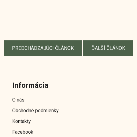
PREDCHÁDZAJÚCI ČLÁNOK
ĎALŠÍ ČLÁNOK
Z
á
Informácia
p
ä
O nás
t
Obchodné podmienky
i
e
Kontakty
Facebook