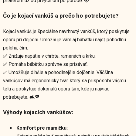
priateľom už od prvých dní po pôrode. 🌟
Čo je kojací vankúš a prečo ho potrebujete?
Kojací vankúš je špeciálne navrhnutý vankúš, ktorý poskytuje
oporu pri dojčení. Umožňuje vám aj bábätku nájsť pohodlnú
polohu, čím:
✅ Znižuje napätie v chrbte, ramenách a krku.
✅ Pomáha bábätku správne sa prisávať.
✅ Umožňuje dlhšie a pohodlnejšie dojčenie. Väčšina
vankúšov má ergonomický tvar, ktorý sa prispôsobí vášmu
telu a poskytuje dokonalú oporu tam, kde ju najviac
potrebujete. 🛋️💖
Výhody kojacích vankúšov:
Komfort pre mamičku: