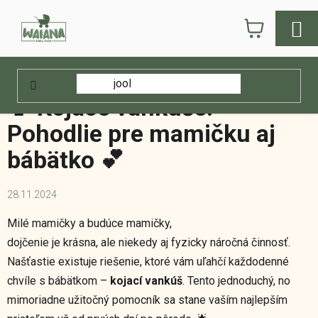
Prejsť
NÁKUPN
na
obsah
KOŠÍK
Domov
/
Waiana blog
/
🍼 Kojace vankúše: Pohodlie pre mamičku aj
bábätko 💕
🍼 Kojace vankúše:
Pohodlie pre mamičku aj
bábätko 💕
28.11.2024
Milé mamičky a budúce mamičky,
dojčenie je krásna, ale niekedy aj fyzicky náročná činnosť.
Našťastie existuje riešenie, ktoré vám uľahčí každodenné
chvíle s bábätkom –
kojací vankúš
. Tento jednoduchý, no
mimoriadne užitočný pomocník sa stane vaším najlepším