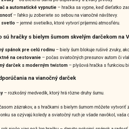
ač a automatické vypnutie
– hračka sa vypne, keď dieťatko za
snosť
– ľahko ju zoberiete so sebou na vianočné návštevy.
 svetlo
– jemné svetielko, ktoré vytvorí príjemnú atmosféru.
o sú hračky s bielym šumom skvelým darčekom na V
ý spánok pre celú rodinu
– biely šum blokuje rušivé zvuky, ak
ktné na cestovanie
– počas sviatočných presunov autom či vlak
čný darček s moderným twistom
– plyšová hračka s funkciou bi
dporúčania na vianočný darček
y
– rozkošný medvedík, ktorý hrá rôzne druhy šumu.
časom zázrakov, a s hračkami s bielym šumom môžete vytvoriť zá
vonku sa ozývajú koledy a sviatočný ruch je všade navôkol, vaš
o rok niečo viac než len hračku – darujte pokojný spánok a rado