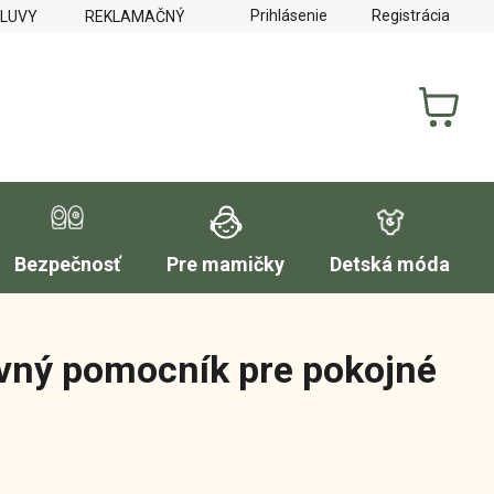
Prihlásenie
Registrácia
MLUVY
REKLAMAČNÝ PORIADOK
FORMULÁR NA VYTKNUTI
NÁKUP
KOŠÍK
Bezpečnosť
Pre mamičky
Detská móda
vný pomocník pre pokojné