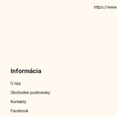
https://www
Z
á
Informácia
p
ä
O nás
t
Obchodné podmienky
i
e
Kontakty
Facebook