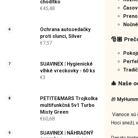
chodítko
Časov
€45,48
Preno
Nočné
Ochrana autosedačky
proti slunci, Silver
🎅🏼 Preč
€7,57
Pokojn
Perfe
SUAVINEX | Hygienické
Tradi
vlhké vreckovky - 60 ks
€3
🎄 Naše o
PETITE&MARS Trojkolka
🎁
MyHumm
multifunkčná 5v1 Turbo
Misty Green
Vianoce sú 
€60,68
Hoci sneží, 
SUAVINEX | NÁHRADNÝ
Darujte tent