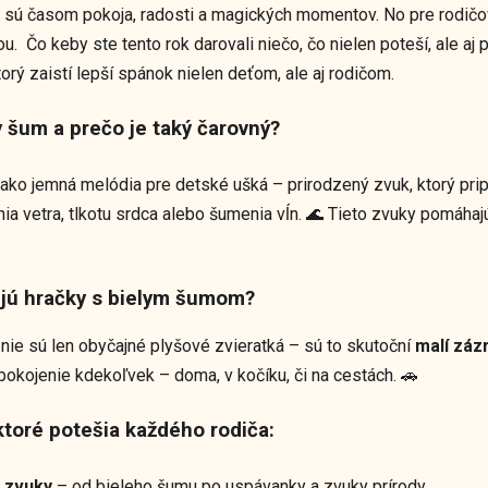
 sú časom pokoja, radosti a magických momentov. No pre rodič
u. Čo keby ste tento rok darovali niečo, čo nielen poteší, ale 
orý zaistí lepší spánok nielen deťom, ale aj rodičom.
y šum a prečo je taký čarovný?
 ako jemná melódia pre detské ušká – prirodzený zvuk, ktorý pr
ia vetra, tlkotu srdca alebo šumenia vĺn. 🌊 Tieto zvuky pomáhaj
jú hračky s bielym šumom?
 nie sú len obyčajné plyšové zvieratká – sú to skutoční
malí záz
pokojenie kdekoľvek – doma, v kočíku, či na cestách. 🚗
ktoré potešia každého rodiča:
 zvuky
– od bieleho šumu po uspávanky a zvuky prírody.