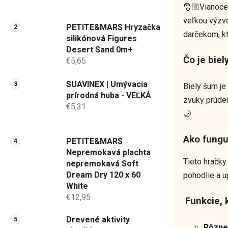
a
🎅🏼Vianoce
n
veľkou výzvo
PETITE&MARS Hryzačka
e
darčekom, kt
silikónová Figures
l
Desert Sand 0m+
Čo je biel
€5,65
SUAVINEX | Umývacia
Biely šum je
prírodná huba - VEĽKÁ
zvuky prúden
€5,31
🌙
Ako fungu
PETITE&MARS
Nepremokavá plachta
Tieto hračky
nepremokavá Soft
Dream Dry 120 x 60
pohodlie a u
White
€12,95
Funkcie, 
Drevené aktivity
Rôzne