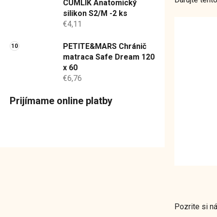
CUMLÍK Anatomický
silikon S2/M -2 ks
€4,11
PETITE&MARS Chránič
matraca Safe Dream 120
x 60
€6,76
Prijímame online platby
Pozrite si n