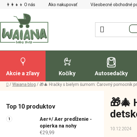
Prejsť
👨‍👩‍👧‍👦 O nás
Ako nakupovať
Všeobecné obchodné p
na
obsah
Akcie a zľavy
Kočíky
Autosedačky
Domov
/
Waiana blog
/
🎁🎄 Hračky s bielym šumom: Čarovný pomocník pr
B
🎁🎄 
o
Top 10 produktov
č
detsk
n
Aer+/ Aer predĺženie -
ý
opierka na nohy
10.12.2024
€29,99
p