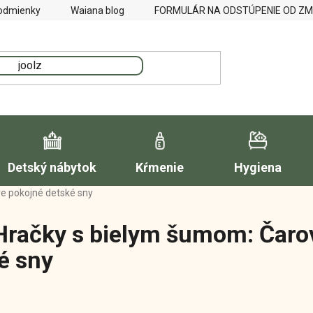
odmienky
Waiana blog
FORMULÁR NA ODSTÚPENIE OD Z
Detský nábytok
Kŕmenie
Hygiena
e pokojné detské sny
Hračky s bielym šumom: Čaro
é sny