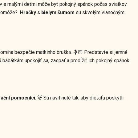
ov s malými deťmi môže byť pokojný spánok počas sviatkov
aj pomôže?
Hračky s bielym šumom
sú skvelým vianočným
ipomína bezpečie matkinho bruška. 🤱🏻 Predstavte si jemné
ú bábätkám upokojiť sa, zaspať a predĺžiť ich pokojný spánok.
rační pomocníci
. 🐻 Sú navrhnuté tak, aby dieťaťu poskytli