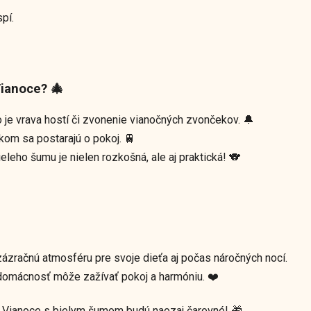
spí.
ianoce? 🎄
o je vrava hostí či zvonenie vianočných zvončekov. 🔔
om sa postarajú o pokoj. 🚆
eleho šumu je nielen rozkošná, ale aj praktická! 🐨
zračnú atmosféru pre svoje dieťa aj počas náročných nocí.
a domácnosť môže zažívať pokoj a harmóniu. ❤️
sť. Vianoce s bielym šumom budú naozaj čarovné! 🎁