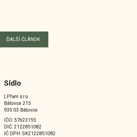
ĎALŠÍ ČLÁNOK
Sídlo
LPfam s.r.o.
Bátovce 215
935 03 Bátovce
IČO: 57623155
DIČ: 2122851082
IČ DPH: SK2122851082