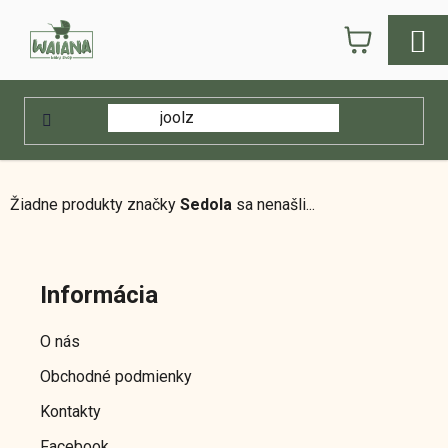
Prejsť
NÁKUPN
na
obsah
KOŠÍK
Domov
/
Predávané značky
/
Sedola
Sedola
Žiadne produkty značky
Sedola
sa nenašli...
Z
á
Informácia
p
ä
O nás
t
Obchodné podmienky
i
e
Kontakty
Facebook