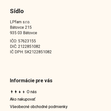
Sídlo
LPfam s.r.o.
Bátovce 215
935 03 Bátovce
IČO: 57623155
DIČ: 2122851082
IČ DPH: SK2122851082
Informácie pre vás
👨‍👩‍👧‍👦 O nás
Ako nakupovať
Všeobecné obchodné podmienky