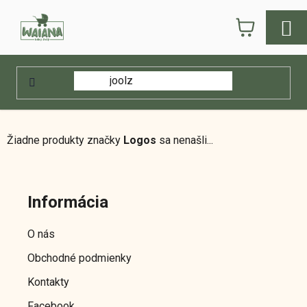
Prejsť
NÁKUPN
na
obsah
KOŠÍK
Domov
/
Predávané značky
/
Logos
Logos
Žiadne produkty značky
Logos
sa nenašli...
Z
á
Informácia
p
ä
O nás
t
Obchodné podmienky
i
e
Kontakty
Facebook