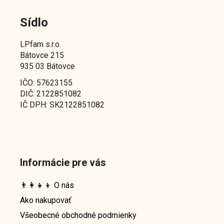
Sídlo
LPfam s.r.o.
Bátovce 215
935 03 Bátovce
IČO: 57623155
DIČ: 2122851082
IČ DPH: SK2122851082
Informácie pre vás
👨‍👩‍👧‍👦 O nás
Ako nakupovať
Všeobecné obchodné podmienky