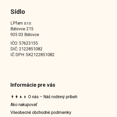
Sídlo
LPfam s.r.o.
Bátovce 215
935 03 Bátovce
IČO: 57623155
DIČ: 2122851082
IČ DPH: SK2122851082
Informácie pre vás
👨‍👩‍👧‍👦 O nás – Náš rodinný príbeh
Ako nakupovať
Všeobecné obchodné podmienky