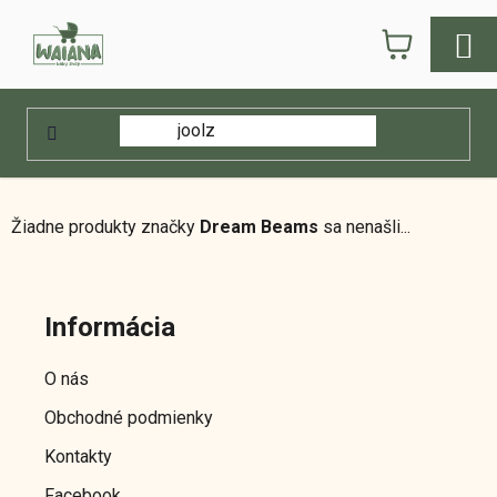
Prejsť
NÁKUPN
na
obsah
KOŠÍK
Domov
/
Predávané značky
/
Dream Beams
Dream Beams
Žiadne produkty značky
Dream Beams
sa nenašli...
Z
á
Informácia
p
ä
O nás
t
Obchodné podmienky
i
e
Kontakty
Facebook