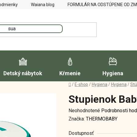
odmienky
Waiana blog
FORMULÁR NA ODSTÚPENIE OD Z
Detský nábytok
Kŕmenie
Hygiena
Domov
/
E-shop
/
Hygiena
/
Hygiena
/
Stú
Stupienok Bab
Priemerné
Neohodnotené
Podrobnosti hod
hodnotenie
Značka:
THERMOBABY
produktu
Dostupnosť
je