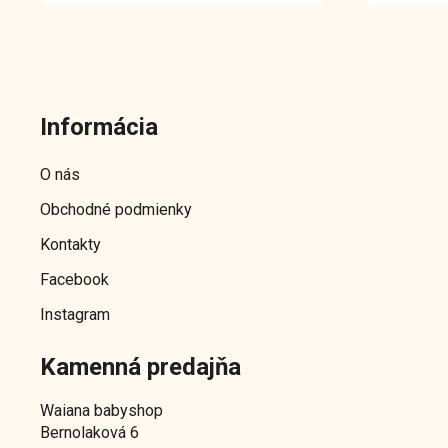
Z
á
Informácia
p
ä
O nás
t
Obchodné podmienky
i
e
Kontakty
Facebook
Instagram
Kamenná predajňa
Waiana babyshop
Bernolaková 6