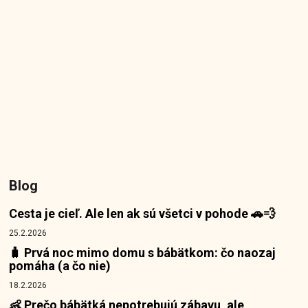
Blog
Cesta je cieľ. Ale len ak sú všetci v pohode 🚗💨
25.2.2026
🧳 Prvá noc mimo domu s bábätkom: čo naozaj
pomáha (a čo nie)
18.2.2026
👶 Prečo bábätká nepotrebujú zábavu, ale