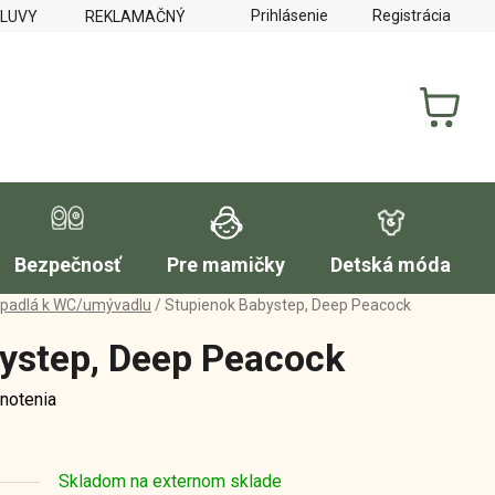
Prihlásenie
Registrácia
MLUVY
REKLAMAČNÝ PORIADOK
FORMULÁR NA VYTKNUTI
NÁKUP
KOŠÍK
Bezpečnosť
Pre mamičky
Detská móda
padlá k WC/umývadlu
/
Stupienok Babystep, Deep Peacock
ystep, Deep Peacock
notenia
Skladom na externom sklade