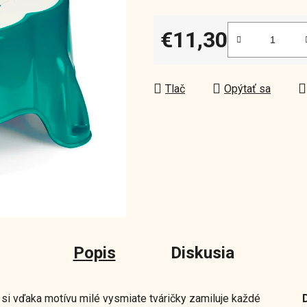
0,0
z
€11,30
5
Jednotková cena:
hviezdičiek.
Tlač
Opýtať sa
Popis
Diskusia
si vďaka motívu milé vysmiate tváričky zamiluje každé