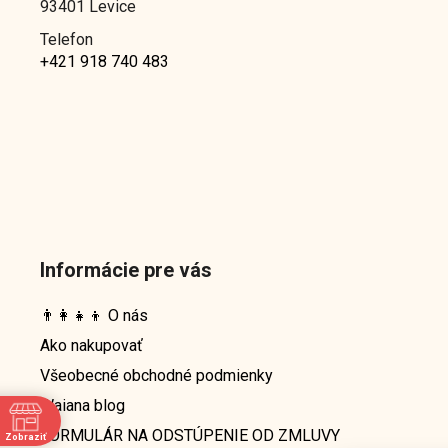
93401 Levice
Telefon
+421 918 740 483
Informácie pre vás
👨‍👩‍👧‍👦 O nás
Ako nakupovať
Všeobecné obchodné podmienky
Waiana blog
FORMULÁR NA ODSTÚPENIE OD ZMLUVY
Zobraziť