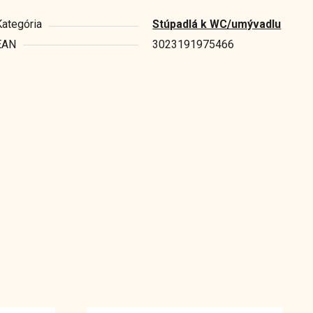
Kategória
Stúpadlá k WC/umývadlu
EAN
3023191975466