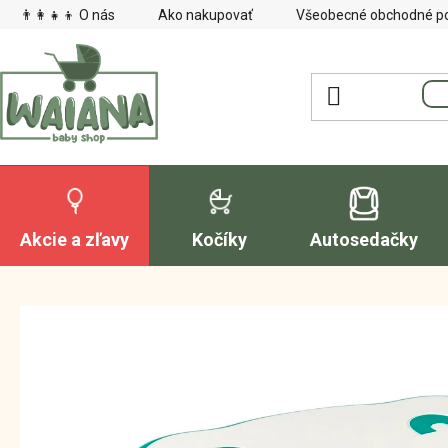
Prejsť
👨‍👩‍👧‍👦 O nás
Ako nakupovať
Všeobecné obchodné p
na
obsah
Akcie a zľavy
Kočíky
Autosedačky