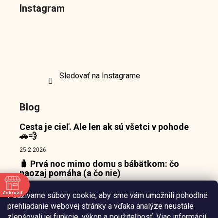
Instagram
Sledovať na Instagrame
Blog
Cesta je cieľ. Ale len ak sú všetci v pohode
🚗💨
25.2.2026
🧳 Prvá noc mimo domu s bábätkom: čo
naozaj pomáha (a čo nie)
18.2.2026
Zobraziť
Používame súbory cookie, aby sme vám umožnili pohodlné
👶 Prečo bábätká nepotrebujú zábavu, ale
e
prehliadanie webovej stránky a vďaka analýze neustále
pokojný bod, o ktorý sa môžu oprieť 🌙
zlepšovali jej funkcie, výkon a použiteľnosť.
Viac informácií