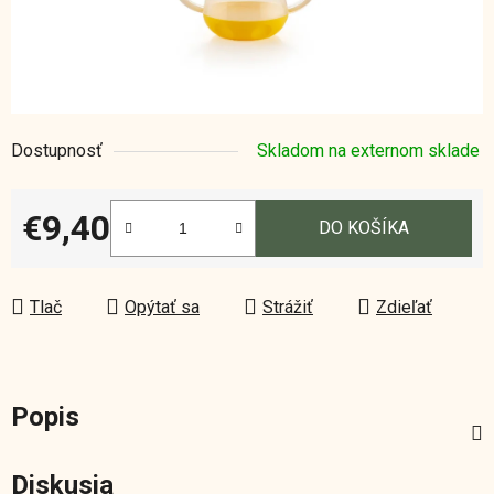
Dostupnosť
Skladom na externom sklade
€9,40
DO KOŠÍKA
Jednotková cena:
Tlač
Opýtať sa
Strážiť
Zdieľať
Popis
Diskusia