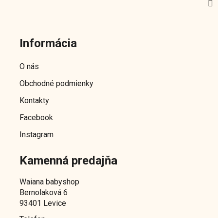
Z
á
Informácia
p
ä
O nás
t
Obchodné podmienky
i
e
Kontakty
Facebook
Instagram
Kamenná predajňa
Waiana babyshop
Bernolaková 6
93401 Levice