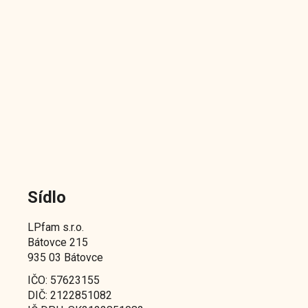
Sídlo
LPfam s.r.o.
Bátovce 215
935 03 Bátovce
IČO: 57623155
DIČ: 2122851082