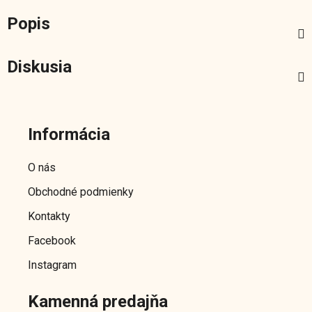
Popis
Diskusia
Z
á
Informácia
p
ä
O nás
t
Obchodné podmienky
i
e
Kontakty
Facebook
Instagram
Kamenná predajňa