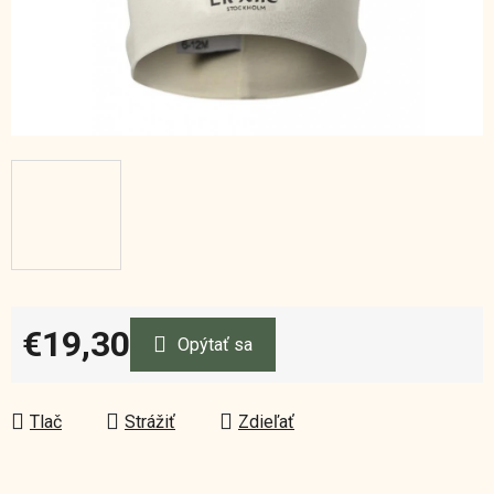
€19,30
Opýtať sa
Jednotková cena:
Tlač
Strážiť
Zdieľať