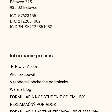
Bátovce 215
935 03 Bátovce
IČO: 57623155
DIČ: 2122851082
IČ DPH: SK2122851082
Informácie pre vás
👨‍👩‍👧‍👦 O nás
Ako nakupovať
Všeobecné obchodné podmienky
Waiana blog
FORMULÁR NA ODSTÚPENIE OD ZMLUVY
REKLAMAČNÝ PORIADOK