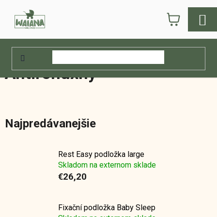
Prejsť
NÁKUPN
na
obsah
KOŠÍK
Domov
/
E-shop
/
Detský nábytok
/
Doplnky k postieľkám
/
Vankúše
/
Antirefluxny
Antirefluxny
Najpredávanejšie
Rest Easy podložka large
Skladom na externom sklade
€26,20
Fixační podložka Baby Sleep