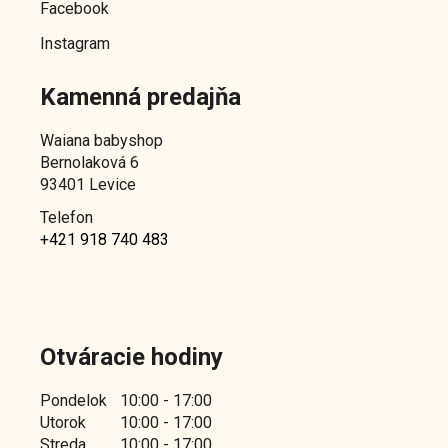
y
Facebook
v
ý
Instagram
p
i
Kamenná predajňa
s
u
Waiana babyshop
Bernolaková 6
93401 Levice
Telefon
+421 918 740 483
Otváracie hodiny
Pondelok
10:00 - 17:00
Utorok
10:00 - 17:00
Streda
10:00 - 17:00