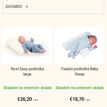
DOOMOO
6
V
ý
p
i
s
p
r
Rest Easy podložka
Fixační podložka Baby
o
large
Sleep
d
u
Priemerné
Skladom na externom sklade
Skladom na externom sklade
k
hodnotenie
t
produktu
€26,20
€18,70
o
/ ks
/ ks
je