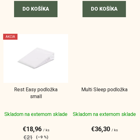
v
2,0
DO KOŠÍKA
DO KOŠÍKA
z
5
hviezdičiek.
AKCIA
Rest Easy podložka
Multi Sleep podložka
small
Skladom na externom sklade
Skladom na externom sklade
€18,96
€36,30
/ ks
/ ks
€21
(–9 %)