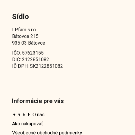
Sídlo
LPfam s.r.o.
Bátovce 215
935 03 Bátovce
IČO: 57623155
DIČ: 2122851082
IČ DPH: SK2122851082
Informácie pre vás
👨‍👩‍👧‍👦 O nás
Ako nakupovať
Všeobecné obchodné podmienky