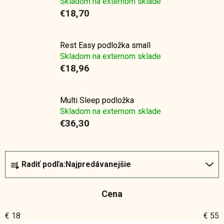
Skladom na externom sklade
€18,70
Rest Easy podložka small
Skladom na externom sklade
€18,96
Multi Sleep podložka
Skladom na externom sklade
€36,30
R
Radiť podľa:
Najpredávanejšie
a
d
Cena
e
n
€
18
€
55
i