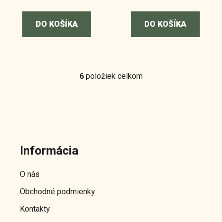
DO KOŠÍKA
DO KOŠÍKA
6
položiek celkom
O
v
l
á
d
Z
a
á
c
Informácia
p
i
ä
e
O nás
p
t
r
Obchodné podmienky
i
v
e
Kontakty
k