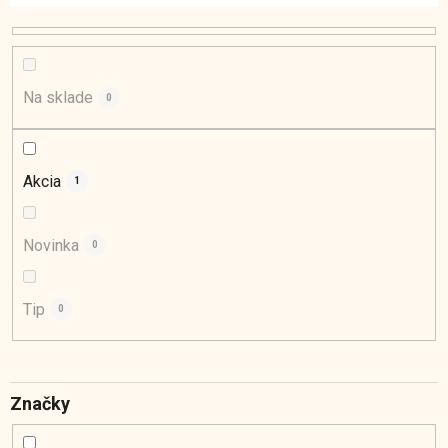
e
p
r
o
Na sklade
0
d
u
k
Akcia
1
t
o
Novinka
0
v
Tip
0
Značky