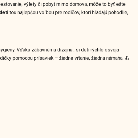
 cestovanie, výlety či pobyt mimo domova, môže to byť ešte
deti
tou najlepšou voľbou pre rodičov, ktorí hľadajú pohodlie,
hygieny. Vďaka zábavnému dizajnu , si deti rýchlo osvoja
ždičky pomocou prísaviek – žiadne vŕtanie, žiadna námaha. 💪