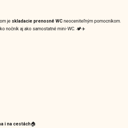
tom je
skladacie prenosné WC
neoceniteľným pomocníkom.
 ako nočník aj ako samostatné mini-WC. 🏕️✈️
a i na cestách
🏠