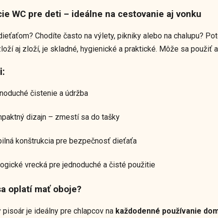
cie WC pre deti – ideálne na cestovanie aj vonku
dieťaťom? Chodíte často na výlety, pikniky alebo na chalupu? Po
loží aj zloží, je skladné, hygienické a praktické. Môže sa použiť
i:
noduché čistenie a údržba
paktný dizajn – zmestí sa do tašky
bilná konštrukcia pre bezpečnosť dieťaťa
logické vrecká pre jednoduché a čisté použitie
a oplatí mať oboje?
 pisoár je ideálny pre chlapcov na
každodenné používanie dom