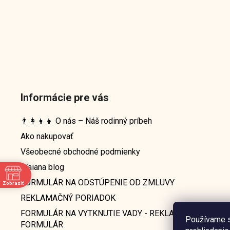
Informácie pre vás
👨‍👩‍👧‍👦 O nás – Náš rodinný príbeh
Ako nakupovať
Všeobecné obchodné podmienky
Waiana blog
FORMULÁR NA ODSTÚPENIE OD ZMLUVY
Zobraziť
e
REKLAMAČNÝ PORIADOK
FORMULÁR NA VYTKNUTIE VADY - REKLAMAČNÝ
Používame s
FORMULÁR