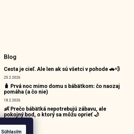
Blog
Cesta je cieľ. Ale len ak sú všetci v pohode 🚗💨
25.2.2026
🧳 Prvá noc mimo domu s bábätkom: čo naozaj
pomáha (a čo nie)
18.2.2026
👶 Prečo bábätká nepotrebujú zábavu, ale
pokojný bod, o ktorý sa môžu oprieť 🌙
10.2.2026
Súhlasím