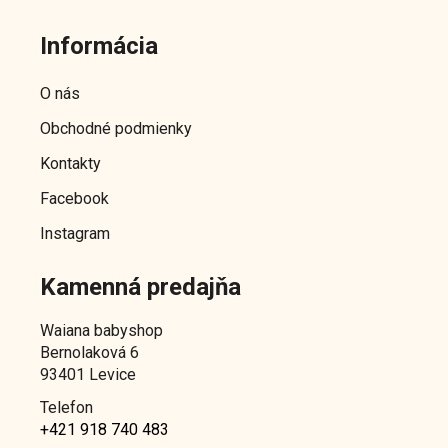
Z
á
Informácia
p
ä
O nás
t
Obchodné podmienky
i
e
Kontakty
Facebook
Instagram
Kamenná predajňa
Waiana babyshop
Bernolaková 6
93401 Levice
Telefon
+421 918 740 483