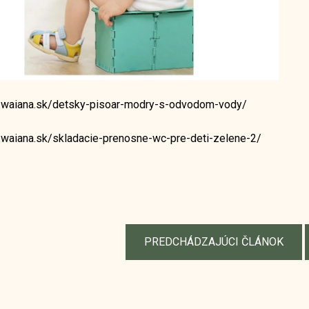
.waiana.sk/detsky-pisoar-modry-s-odvodom-vody/
.waiana.sk/skladacie-prenosne-wc-pre-deti-zelene-2/
PREDCHÁDZAJÚCI ČLÁNOK