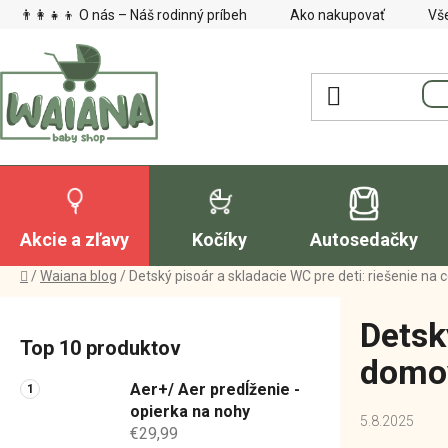
Prejsť
👨‍👩‍👧‍👦 O nás – Náš rodinný príbeh
Ako nakupovať
Vš
na
obsah
Akcie a zľavy
Kočíky
Autosedačky
Domov
/
Waiana blog
/
Detský pisoár a skladacie WC pre deti: riešenie na 
B
Detsk
o
Top 10 produktov
č
domo
n
Aer+/ Aer predĺženie -
ý
opierka na nohy
5.8.2025
€29,99
p