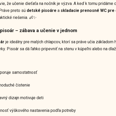
vie, že učenie dieťaťa na nočník je výzva. A keď k tomu pridáme
 Práve preto sú
detské pisoáre
a
skladacie prenosné WC pre 
aktické riešenia. 👶✨
 pisoár – zábava a učenie v jednom
oár
je ideálny pre malých chlapcov, ktorí sa práve učia základom 
ky. Pisoár sa dá ľahko pripevniť na stenu v kúpeľni alebo na dla
oruje samostatnosť
oduché čistenie
vný dizajn motivuje deti
osť výškového nastavenia podľa potreby