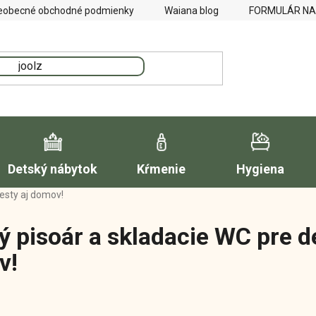
eobecné obchodné podmienky
Waiana blog
FORMULÁR NA
Detský nábytok
Kŕmenie
Hygiena
cesty aj domov!
ý pisoár a skladacie WC pre det
v!