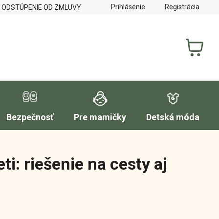
Prihlásenie
Registrácia
 ODSTÚPENIE OD ZMLUVY
REKLAMAČNÝ PORIADOK
FORM
NÁKUP
KOŠÍK
Bezpečnosť
Pre mamičky
Detská móda
i: riešenie na cesty aj