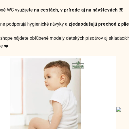
né WC využijete
na cestách, v prírode aj na návštevách
🌍
ne podporujú hygienické návyky a
zjednodušujú prechod z pli
hope nájdete obľúbené modely detských pisoárov aj skladacích 
je ❤️