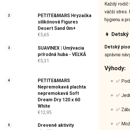
a
Každý rodič 
n
väčší stres.
PETITE&MARS Hryzačka
e
hygienu a pr
silikónová Figures
l
Desert Sand 0m+
👦 Detský
€5,65
Detský pis
SUAVINEX | Umývacia
prírodná huba - VEĽKÁ
správne návy
€5,31
Výhody:
PETITE&MARS
✅ Podp
Nepremokavá plachta
nepremokavá Soft
✅ Jedn
Dream Dry 120 x 60
White
✅ Zába
€12,95
✅ Možn
Drevené aktivity