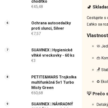
chodítko
€45,48
🚽 Sklada
Cestujete s 
Ochrana autosedačky
Ľahko sa roz
proti slunci, Silver
€7,57
Vlastnost
🧼 Jed
SUAVINEX | Hygienické
vlhké vreckovky - 60 ks
👜 Kom
€3
🪑 Sta
PETITE&MARS Trojkolka
♻️ Eko
multifunkčná 5v1 Turbo
Misty Green
€60,68
💡 Prečo s
SUAVINEX | NÁHRADNÝ
Detský