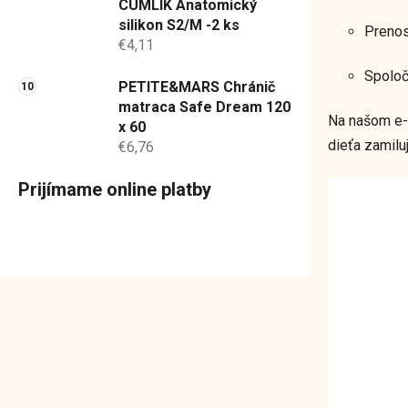
CUMLÍK Anatomický
silikon S2/M -2 ks
Prenos
€4,11
Spoloč
PETITE&MARS Chránič
matraca Safe Dream 120
Na našom e-s
x 60
dieťa zamilu
€6,76
Prijímame online platby