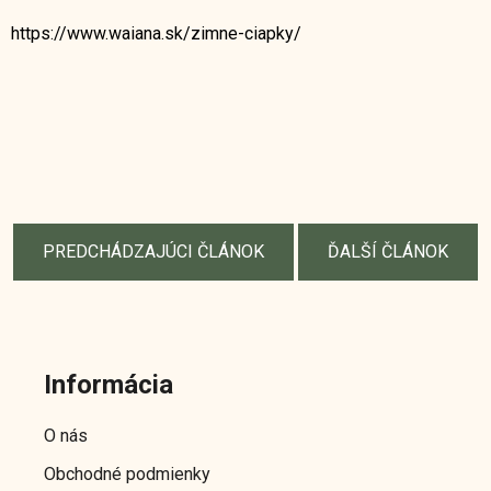
https://www.waiana.sk/zimne-ciapky/
PREDCHÁDZAJÚCI ČLÁNOK
ĎALŠÍ ČLÁNOK
Z
á
Informácia
p
ä
O nás
t
Obchodné podmienky
i