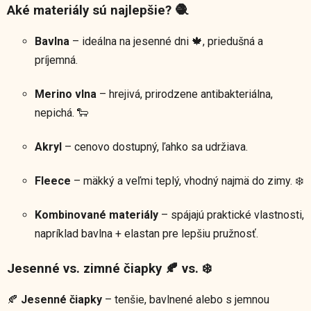
Aké materiály sú najlepšie? 🧶
Bavlna
– ideálna na jesenné dni 🍁, priedušná a
príjemná.
Merino vlna
– hrejivá, prirodzene antibakteriálna,
nepichá. 🐑
Akryl
– cenovo dostupný, ľahko sa udržiava.
Fleece
– mäkký a veľmi teplý, vhodný najmä do zimy. ❄️
Kombinované materiály
– spájajú praktické vlastnosti,
napríklad bavlna + elastan pre lepšiu pružnosť.
Jesenné vs. zimné čiapky 🍂 vs. ❄️
🍂
Jesenné čiapky
– tenšie, bavlnené alebo s jemnou