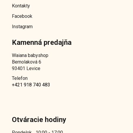
e
Kontakty
Facebook
Instagram
Kamenná predajňa
Waiana babyshop
Bernolaková 6
93401 Levice
Telefon
+421 918 740 483
Otváracie hodiny
Pondelok
10:00 - 17:00