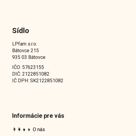
Sídlo
LPfam s.r.o.
Bátovce 215
935 03 Bátovce
IČO: 57623155
DIČ: 2122851082
IČ DPH: SK2122851082
Informácie pre vás
👨‍👩‍👧‍👦 O nás