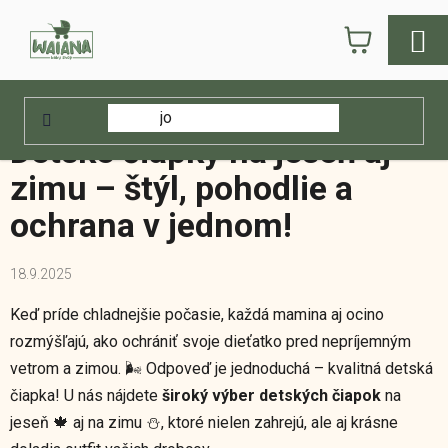
Prejsť
NÁKUPN
na
obsah
KOŠÍK
Domov
/
Waiana blog
/
Detské čiapky na jeseň aj zimu – štýl, pohodlie a
ochrana v jednom!
Detské čiapky na jeseň aj
zimu – štýl, pohodlie a
ochrana v jednom!
18.9.2025
Keď príde chladnejšie počasie, každá mamina aj ocino
rozmýšľajú, ako ochrániť svoje dieťatko pred nepríjemným
vetrom a zimou. 🌬️ Odpoveď je jednoduchá – kvalitná detská
čiapka! U nás nájdete
široký výber detských čiapok
na
jeseň 🍁 aj na zimu ⛄, ktoré nielen zahrejú, ale aj krásne