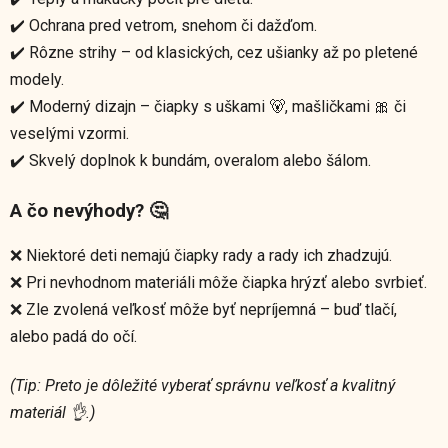
✔️ Ochrana pred vetrom, snehom či dažďom.
✔️ Rôzne strihy – od klasických, cez ušianky až po pletené
modely.
✔️ Moderný dizajn – čiapky s uškami 🐻, mašličkami 🎀 či
veselými vzormi.
✔️ Skvelý doplnok k bundám, overalom alebo šálom.
A čo nevýhody? 🤔
❌ Niektoré deti nemajú čiapky rady a rady ich zhadzujú.
❌ Pri nevhodnom materiáli môže čiapka hrýzť alebo svrbieť.
❌ Zle zvolená veľkosť môže byť nepríjemná – buď tlačí,
alebo padá do očí.
(Tip: Preto je dôležité vyberať správnu veľkosť a kvalitný
materiál 👌.)