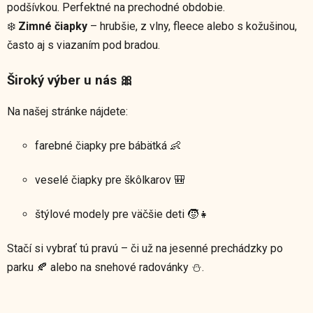
podšívkou. Perfektné na prechodné obdobie.
❄️
Zimné čiapky
– hrubšie, z vlny, fleece alebo s kožušinou,
často aj s viazaním pod bradou.
Široký výber u nás 🎀
Na našej stránke nájdete:
farebné čiapky pre bábätká 👶
veselé čiapky pre škôlkarov 🎒
štýlové modely pre väčšie deti 🧒👧
Stačí si vybrať tú pravú – či už na jesenné prechádzky po
parku 🍂 alebo na snehové radovánky ⛄.