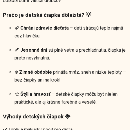
doladia outfit vašich drobcov.
Prečo je detská čiapka dôležitá? 💡
👶
Chráni zdravie dieťaťa
– deti strácajú teplo najmä
cez hlavičku.
🍂
Jesenné dni
sú plné vetra a prechladnutia, čiapka je
preto nevyhnutná.
❄️
Zimné obdobie
prináša mráz, sneh a nízke teploty –
bez čiapky ani na krok!
🎨
Štýl a hravosť
– detské čiapky môžu byť nielen
praktické, ale aj krásne farebné a veselé.
Výhody detských čiapok 🌟
✔️ Teplý a mäkučký pocit pre dieťa.