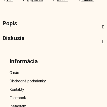
Popis
Diskusia
Z
á
Informácia
p
ä
O nás
t
Obchodné podmienky
i
e
Kontakty
Facebook
Instagram