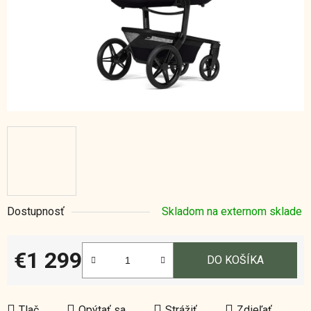
Dostupnosť
Skladom na externom sklade
€1 299
DO KOŠÍKA
Jednotková cena:
Tlač
Opýtať sa
Strážiť
Zdieľať