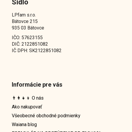
Sídlo
LPfam s.r.o.
Bátovce 215
935 03 Bátovce
IČO: 57623155
DIČ: 2122851082
IČ DPH: SK2122851082
Informácie pre vás
👨‍👩‍👧‍👦 O nás
Ako nakupovať
Všeobecné obchodné podmienky
Waiana blog