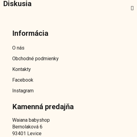
Diskusia
Z
á
Informácia
p
ä
O nás
t
Obchodné podmienky
i
e
Kontakty
Facebook
Instagram
Kamenná predajňa
Waiana babyshop
Bernolaková 6
93401 Levice